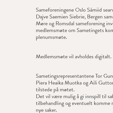
Sameforeningene Oslo Sámiid searv
Dajve Saemien Siebrie, Bergen sam
Møre og Romsdal sameforening invit
medlemsmøte om Sametingets kom
plenumsmøte.
Medlemsmøte vil avholdes digitalt.
Sametingsrepresentantene Tor Gun
Piera Heaika Muotka og Aili Guttor
tilstede på møtet.
Det vil være mulig å gi innspill til 
tilbehandling og eventuelt komme m
nye saker.