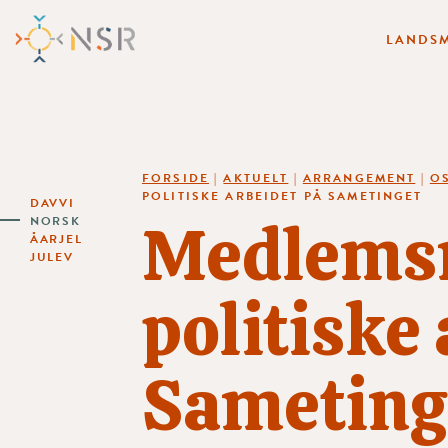
LANDSM
FORSIDE
|
AKTUELT
|
ARRANGEMENT
|
O
POLITISKE ARBEIDET PÅ SAMETINGET
DAVVI
Medlemsm
NORSK
ÅARJEL
JULEV
politiske
Sameting