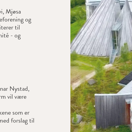
i, Mjøsa
eforening og
erer til
ité - og
nar Nystad,
m vil være
sakene som er
ed forslag til