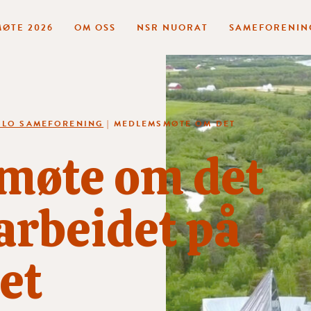
ØTE 2026
OM OSS
NSR NUORAT
SAMEFORENIN
SLO SAMEFORENING
|
MEDLEMSMØTE OM DET
øte om det
 arbeidet på
et