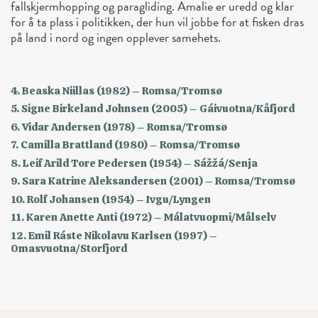
fallskjermhopping og paragliding. Amalie er uredd og klar
for å ta plass i politikken, der hun vil jobbe for at fisken dras
på land i nord og ingen opplever samehets.
4. Beaska Niillas (1982) – Romsa/Tromsø
5. Signe Birkeland Johnsen (2005) – Gáivuotna/Kåfjord
6. Vidar Andersen (1978) – Romsa/Tromsø
7. Camilla Brattland (1980) – Romsa/Tromsø
8. Leif Arild Tore Pedersen (1954) – Sážžá/Senja
9. Sara Katrine Aleksandersen (2001) – Romsa/Tromsø
10. Rolf Johansen (1954) – Ivgu/Lyngen
11. Karen Anette Anti (1972) – Málatvuopmi/Målselv
12. Emil Ráste Nikolavu Karlsen (1997) –
Omasvuotna/Storfjord