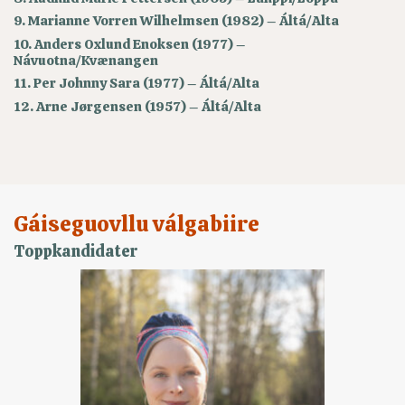
9. Marianne Vorren Wilhelmsen (1982) – Áltá/Alta
10. Anders Oxlund Enoksen (1977) –
Návuotna/Kvænangen
11. Per Johnny Sara (1977) – Áltá/Alta
12. Arne Jørgensen (1957) – Áltá/Alta
Gáiseguovllu válgabiire
Toppkandidater