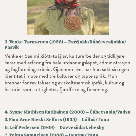
3. Venke Tørmænen (1956) – Paččjokk/Báhčeveaijohka/
Pasvik
Venke er Saa’mi ƙiõtt-tuâjjar, kulturarbeider og tidligere
lærer med erfaring fra hele utdanningsløpet, administrasjon
og fagforeningsarbeid. Gjennom livet har hun søkt sin egen
identitet i møte med tre kulturer og tapte språk. Hun
brenner for revitalisering av skoltesamisk språk, kultur og
historie, samt rettigheter, fjordfiske og forsoning.
4. Synne Mathisen Ratikainen (2000) – Čáhcesuolu/Vadsø
5. Finn-Arne Bieski-Selfors (1955) – Lálloš/Tana
6. Leif Pedersen (1969) – Davvesiida/Lebesby
7. Telma Samuelsen (1988) – Deatnu/Tana