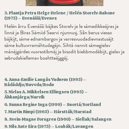
3. Plantja Petra Helge Helene / Helén Storelv-Rabone
(1975) – Evenášši/Evenes
Helén årru Evenášši bájkes Storelv ja le sámedikkeájras ja
Iinná ja Biras Sámiid Searvi njunnusj. Sån berus viesso
bájkijt, sáme ednambargov ja varresvuodadievnastusájt
sáme kultuvrramáhtudagájn. Sihtá nannit sámegielav
mánájgárdes vuorastibmáj ja bisodit biebbmodábijt, gielav ja
sebrudakiellemav boahtteájggáj.
4. Anna-Emilie Langås Vadnem (1995) –
Bådåddjo/Buvvda/Bodø
5. Niclas A. Mikkelsen Ellingsen (1995) –
Áhkanjárga/Narvik
6. Sunna Regine Inga (1999) – Suortá/Sortland
7. Martin Rimpi (1965) – Hárstták/Harstad
8. Svein-Magne Forsgren (1960) – Siellak/Salangen
9. Nils Ante Eira (1975) – Loabák/Lavangen