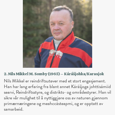
2. Nils Mikkel M. Somby (1965) – Kárášjohka/Karasjok
Nils Mikkel er reindriftsutøver med et stort engasjement.
Han har lang erfaring fra blant annet Kárášjoga johttisámiid
searvi, Reindriftsstyre, og distrikts- og områdestyrer. Han vil
sikre vår mulighet til å nyttiggjøre oss av naturen gjennom
primærnæringene og meahccásteapmi, og er opptatt av
samarbeid.