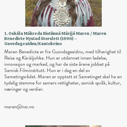
1. Oskála Mákreda Ristiinná Márjjá Maren / Maren
Benedicte Nystad Storslett (1996) –
Guovdageaidnu/Kautokeino
Maren Benedicte er fra Guovdageaidnu, med tilhørighet til
Reisa og Kárášjohka. Hun er utdannet innen ledelse,
innovasjon og marked, og har de siste årene jobbet på
Samisk Filminstitutt. Hun er i dag en del av
Sametingsrådet. Maren er opptatt at Sametinget skal ha en
tydelig stemme for samers rettigheter, samisk språk, kultur,
næringer og verdier.
maren@nsr.no