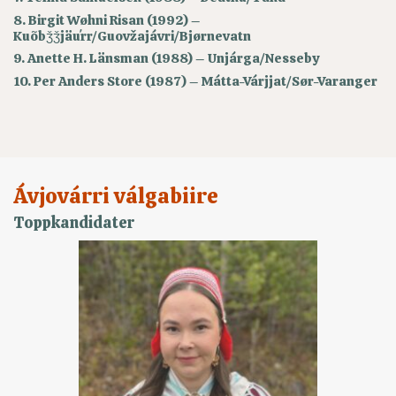
8. Birgit Wøhni Risan (1992) –
Kuõbǯǯjäuʹrr/Guovžajávri/Bjørnevatn
9. Anette H. Länsman (1988) – Unjárga/Nesseby
10. Per Anders Store (1987) – Mátta-Várjjat/Sør-Varanger
Ávjovárri válgabiire
Toppkandidater