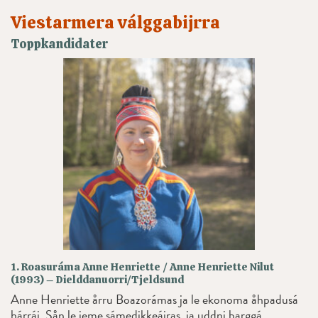
Viestarmera válggabijrra
Toppkandidater
1. Roasuráma Anne Henriette / Anne Henriette Nilut
(1993) – Dielddanuorri/Tjeldsund
Anne Henriette årru Boazorámas ja le ekonoma åhpadusá
hárráj. Sån le ieme sámedikkeájras, ja uddni barggá