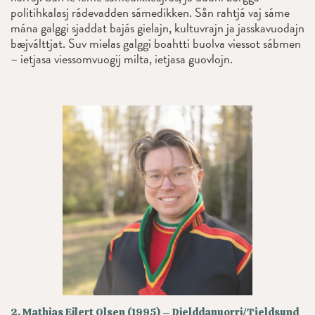
politihkalasj rádevadden sámedikken. Sån rahtjá vaj sáme
mána galggi sjaddat bajás gielajn, kultuvrajn ja jasskavuodajn
bæjválttjat. Suv mielas galggi boahtti buolva viessot sábmen
– ietjasa viessomvuogij milta, ietjasa guovlojn.
2. Mathias Eilert Olsen (1995) – Dielddanuorri/Tjeldsund