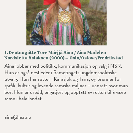
1. Deatnogátte Tore Márjjá Aina / Aina Madelen
Nordsletta Aslaksen (2000) – Oslo/Oslove/Fredrikstad
Aina jobber med politikk, kommunikasjon og valg i NSR.
Hun er også nestleder i Sametingets ungdomspolitiske
utvalg. Hun har røtter i Karasjok og Tana, og brenner for
språk, kultur og levende samiske miljøer – uansett hvor man
bor. Hun er uredd, engasjert og opptatt av retten til å være
same i hele landet.
aina@nsr.no