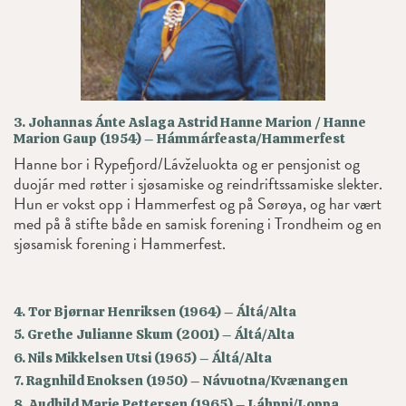
3. Johannas Ánte Aslaga Astrid Hanne Marion / Hanne
Marion Gaup (1954) – Hámmárfeasta/Hammerfest
Hanne bor i Rypefjord/Lávželuokta og er pensjonist og
duojár med røtter i sjøsamiske og reindriftssamiske slekter.
Hun er vokst opp i Hammerfest og på Sørøya, og har vært
med på å stifte både en samisk forening i Trondheim og en
sjøsamisk forening i Hammerfest.
4. Tor Bjørnar Henriksen (1964) – Áltá/Alta
5. Grethe Julianne Skum (2001) – Áltá/Alta
6. Nils Mikkelsen Utsi (1965) – Áltá/Alta
7. Ragnhild Enoksen (1950) – Návuotna/Kvænangen
8. Audhild Marie Pettersen (1965) – Láhppi/Loppa