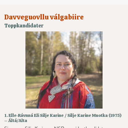
Davveguovllu válgabiire
Toppkandidater
1. Elle-Rávnná Eli Silje Karine / Silje Karine Muotka (1975)
– Áltá/Alta