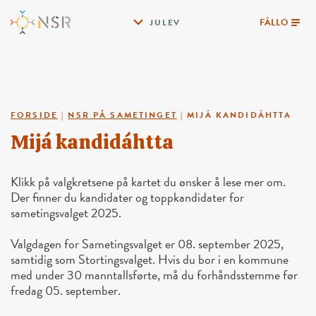
FÁLLO
JULEV
FORSIDE
|
NSR PÅ SAMETINGET
|
MIJÁ KANDIDÁHTTA
Mijá kandidáhtta
Klikk på valgkretsene på kartet du ønsker å lese mer om.
Der finner du kandidater og toppkandidater for
sametingsvalget 2025.
Valgdagen for Sametingsvalget er 08. september 2025,
samtidig som Stortingsvalget. Hvis du bor i en kommune
med under 30 manntallsførte, må du forhåndsstemme før
fredag 05. september.