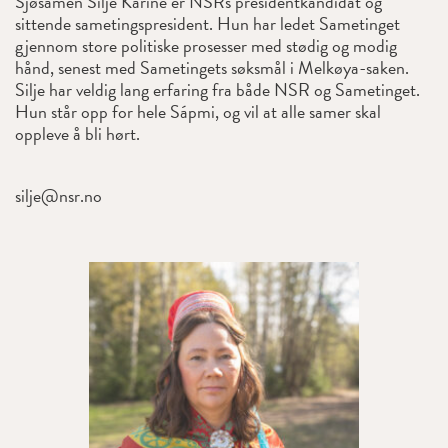
Sjøsamen Silje Karine er NSRs presidentkandidat og
sittende sametingspresident. Hun har ledet Sametinget
gjennom store politiske prosesser med stødig og modig
hånd, senest med Sametingets søksmål i Melkøya-saken.
Silje har veldig lang erfaring fra både NSR og Sametinget.
Hun står opp for hele Sápmi, og vil at alle samer skal
oppleve å bli hørt.
silje@nsr.no