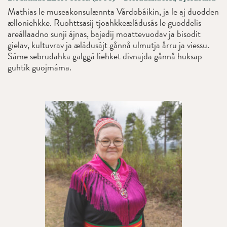
Mathias le museakonsulænnta Várdobáikin, ja le aj duodden
ælloniehkke. Ruohttsasij tjoahkkeæládusás le guoddelis
areállaadno sunji ájnas, bajedij moattevuodav ja bisodit
gielav, kultuvrav ja æládusájt gånnå ulmutja årru ja viessu.
Sáme sebrudahka galggá liehket divnajda gånnå huksap
guhtik guojmáma.