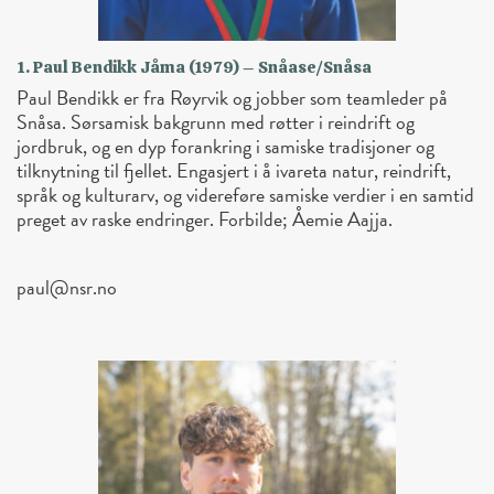
1. Paul Bendikk Jåma (1979) – Snåase/Snåsa
Paul Bendikk er fra Røyrvik og jobber som teamleder på
Snåsa. Sørsamisk bakgrunn med røtter i reindrift og
jordbruk, og en dyp forankring i samiske tradisjoner og
tilknytning til fjellet. Engasjert i å ivareta natur, reindrift,
språk og kulturarv, og videreføre samiske verdier i en samtid
preget av raske endringer. Forbilde; Åemie Aajja.
paul@nsr.no