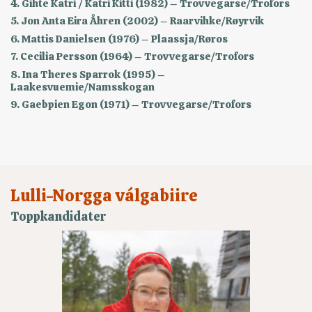
4. Gihte Katri / Katri Kitti (1982) – Trovvegarse/Trofors
5. Jon Anta Eira Åhren (2002) – Raarvihke/Røyrvik
6. Mattis Danielsen (1976) – Plaassja/Røros
7. Cecilia Persson (1964) – Trovvegarse/Trofors
8. Ina Theres Sparrok (1995) –
Laakesvuemie/Namsskogan
9. Gaebpien Egon (1971) – Trovvegarse/Trofors
Lulli-Norgga válgabiire
Toppkandidater