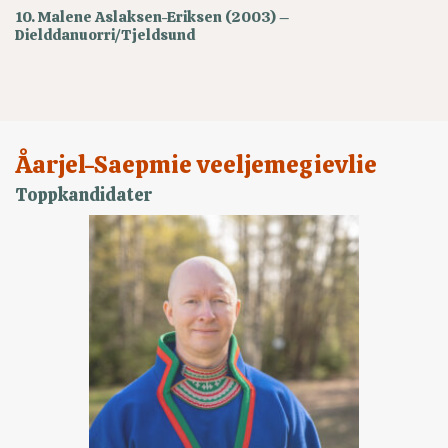
10. Malene Aslaksen-Eriksen (2003) –
Dielddanuorri/Tjeldsund
Åarjel-Saepmie veeljemegievlie
Toppkandidater