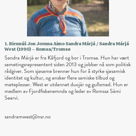
1. Biennáš Jon Jovnna Aimo Sandra Márjá / Sandra Márjá
West (1990) – Romsa/Tromsø
Sandra Márjá er fra Kåfjord og bor i Tromsø. Hun har vært
sametingsrepresentant siden 2013 og jobber nå som politisk
rådgiver. Som sjøsame brenner hun for å styrke sjøsamisk
identitet og kultur, og ønsker flere samiske tilbud og
møteplasser. West er utdannet duojár og gullsmed. Hun er
medlem av Fjordfiskenemnda og leder av Romssa Sámi
Searvi.
sandramwest@nsr.no