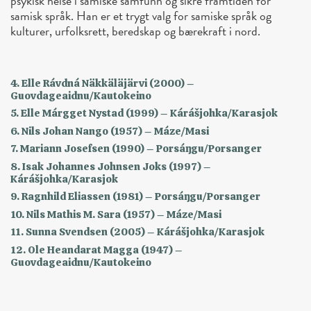
psykisk helse i samiske samfunn og sikre framtiden for
samisk språk. Han er et trygt valg for samiske språk og
kulturer, urfolksrett, beredskap og bærekraft i nord.
4. Elle Rávdná Näkkäläjärvi (2000) –
Guovdageaidnu/Kautokeino
5. Elle Márgget Nystad (1999) – Kárášjohka/Karasjok
6. Nils Johan Nango (1957) – Máze/Masi
7. Mariann Josefsen (1990) – Porsáŋgu/Porsanger
8. Isak Johannes Johnsen Joks (1997) –
Kárášjohka/Karasjok
9. Ragnhild Eliassen (1981) – Porsáŋgu/Porsanger
10. Nils Mathis M. Sara (1957) – Máze/Masi
11. Sunna Svendsen (2005) – Kárášjohka/Karasjok
12. Ole Heandarat Magga (1947) –
Guovdageaidnu/Kautokeino