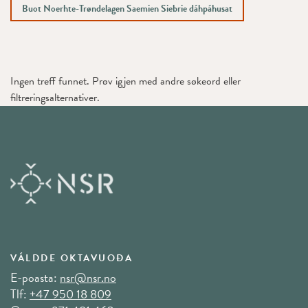
Buot Noerhte-Trøndelagen Saemien Siebrie dáhpáhusat
Ingen treff funnet. Prøv igjen med andre søkeord eller
filtreringsalternativer.
VÁLDDE OKTAVUOĐA
E-poasta:
nsr@nsr.no
Tlf:
+47 950 18 809