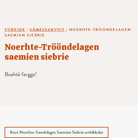
FORSIDE
|
SÁMESEARVVIT
|
NOERHTE-TRÖÖNDELAGEN
SAEMIEN SIEBRIE
Noerhte-Trööndelagen
saemien siebrie
Boahtá fargga!
Buot Noerhte-Trøndelagen Saemien Siebrie arthikkalat