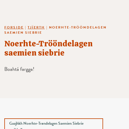
FORSIDE
|
TJÏERTH
|
NOERHTE-TRÖÖNDELAGEN
SAEMIEN SIEBRIE
Noerhte-Trööndelagen
saemien siebrie
Boahtá fargga!
Gaajhkh Noerhte-Trøndelagen Saemien Siebrie