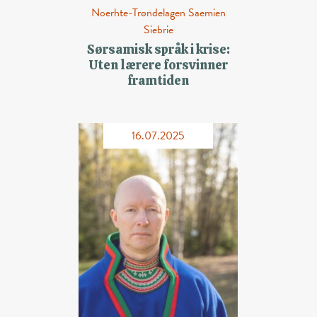
Noerhte-Trøndelagen Saemien
Siebrie
Sørsamisk språk i krise:
Uten lærere forsvinner
framtiden
16.07.2025