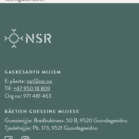
GASKESADTH MIJJEM
E-påaste:
nsr@nsr.no
Tlf:
+47 950 18 809
Org no: 971 481 463
BÅETIEH GUESSINE MIJJESE
Guessiesijjie: Bredbuktnesv. 50 B, 9520 Guovdageaidnu
Tjaalehsijjie: Pb. 173, 9521 Guovdageaidnu