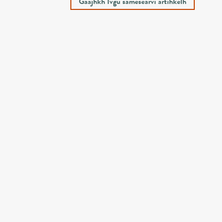
Gaajhkh Ivgu sámesearvi artihkelh