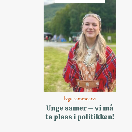
Ivgu sámesearvi
Unge samer – vi må
ta plass i politikken!