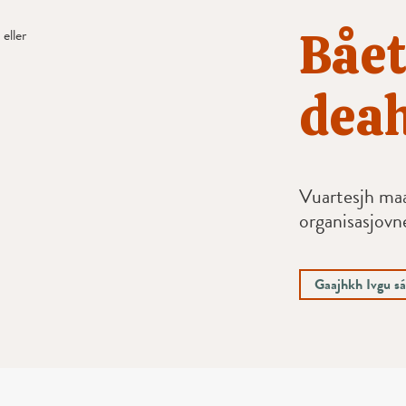
Bået
eller
dea
Vuartesjh m
organisasjovn
Gaajhkh Ivgu s