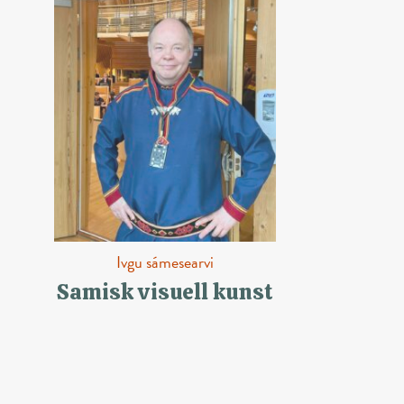
Ivgu sámesearvi
Samisk visuell kunst