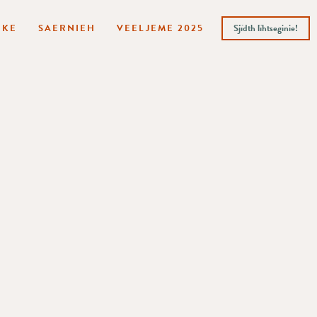
HKE
SAERNIEH
VEELJEME 2025
Sjïdth lïhtseginie!