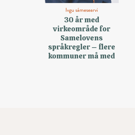
Ivgu sámesearvi
30 år med
virkeområde for
Samelovens
språkregler – flere
kommuner må med