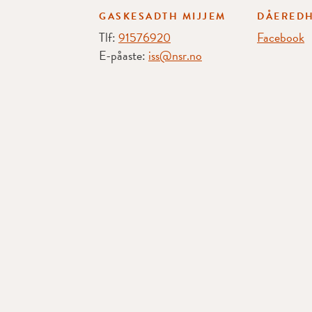
GASKESADTH MIJJEM
DÅEREDH
Tlf:
91576920
Facebook
E-påaste:
iss@nsr.no