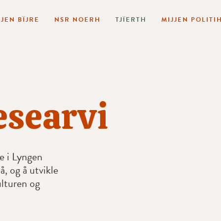
JJEN BÏJRE
NSR NOERH
TJÏERTH
MIJJEN POLITI
esearvi
le i Lyngen
å, og å utvikle
ulturen og