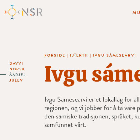
MI
FORSIDE
|
TJÏERTH
|
IVGU SÁMESEARVI
Ivgu sám
DAVVI
NORSK
ÅARJEL
JULEV
Ivgu Samesearvi er et lokallag for al
regionen, og vi jobber for å ta vare p
den samiske tradisjonen, språket, k
samfunnet vårt.