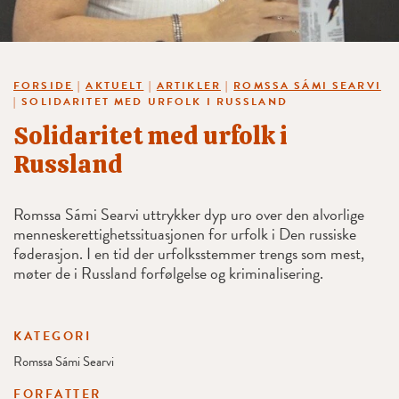
FORSIDE
|
AKTUELT
|
ARTIKLER
|
ROMSSA SÁMI SEARVI
|
SOLIDARITET MED URFOLK I RUSSLAND
Solidaritet med urfolk i
Russland
Romssa Sámi Searvi uttrykker dyp uro over den alvorlige
menneskerettighetssituasjonen for urfolk i Den russiske
føderasjon. I en tid der urfolksstemmer trengs som mest,
møter de i Russland forfølgelse og kriminalisering.
KATEGORI
Romssa Sámi Searvi
FORFATTER