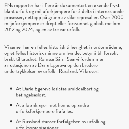
FNs rapporter har i flere år dokumentert en økende frykt
blant urfolk og miljøforkjempere for å delta i internasjonale
prosesser, nettopp på grunn av slike represalier. Over 2000
miljøforkjempere er drept eller forsvunnet globalt mellom
2012 og 2024, og én av tre var urfolk.
Vi samer har en felles historisk tilhørighet i nordområdene,
og et felles historisk minne om hva det betyr å bli forsøkt
brakt til taushet. Romssa Sámi Searvi fordømmer
arrestasjonen av Daria Egereva og den bredere
undertrykkelsen av urfolk i Russland. Vi krever:
At Daria Egereva løslates umiddelbart og
betingelsesløst.
At alle anklager mot henne og andre
urfolksforkjempere frafalles.
At Russland stanser forfølgelsen av urfolk og
urfolksorganisasjoner