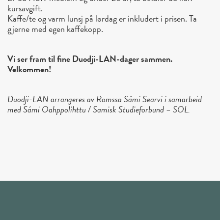
kursavgift.
Kaffe/te og varm lunsj på lørdag er inkludert i prisen. Ta
gjerne med egen kaffekopp.
Vi ser fram til fine Duodji-LAN-dager sammen.
Velkommen!
Duodji-LAN arrangeres av Romssa Sámi Searvi i samarbeid
med Sámi Oahppolihttu / Samisk Studieforbund – SOL.