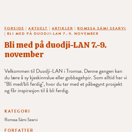
FORSIDE
|
AKTUELT
|
ARTIKLER
|
ROMSSA SÁMI SEARVI
|
BLI MED PÅ DUODJI-LAN 7.-9. NOVEMBER
Bli med på duodji-LAN 7.-9.
november
Velkommen til Duodji-LAN i Tromsø. Denne gangen kan
du lære å sy kjeskinnslue eller gobbagahpir. Som alltid har vi
"Bli med/bli ferdig", hvor du tar med et påbegynt prosjekt
og får inspirasjon til å bli ferdig.
KATEGORI
Romssa Sámi Searvi
FORFATTER