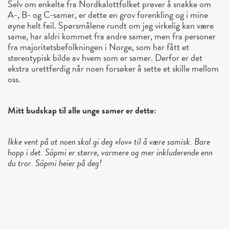
Selv om enkelte fra Nordkalottfolket prøver å snakke om
A-, B- og C-samer, er dette en grov forenkling og i mine
øyne helt feil. Spørsmålene rundt om jeg virkelig kan være
same, har aldri kommet fra andre samer, men fra personer
fra majoritetsbefolkningen i Norge, som har fått et
stereotypisk bilde av hvem som er samer. Derfor er det
ekstra urettferdig når noen forsøker å sette et skille mellom
oss.
Mitt budskap til alle unge samer er dette:
Ikke vent på at noen skal gi deg «lov» til å være samisk. Bare
hopp i det. Sápmi er større, varmere og mer inkluderende enn
du tror. Sápmi heier på deg!