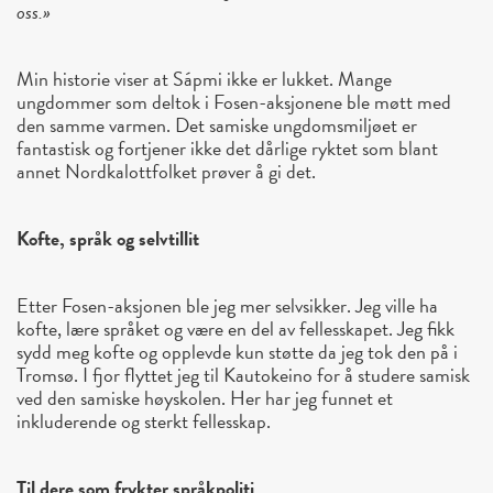
oss.»
Min historie viser at Sápmi ikke er lukket. Mange
ungdommer som deltok i Fosen-aksjonene ble møtt med
den samme varmen. Det samiske ungdomsmiljøet er
fantastisk og fortjener ikke det dårlige ryktet som blant
annet Nordkalottfolket prøver å gi det.
Kofte, språk og selvtillit
Etter Fosen-aksjonen ble jeg mer selvsikker. Jeg ville ha
kofte, lære språket og være en del av fellesskapet. Jeg fikk
sydd meg kofte og opplevde kun støtte da jeg tok den på i
Tromsø. I fjor flyttet jeg til Kautokeino for å studere samisk
ved den samiske høyskolen. Her har jeg funnet et
inkluderende og sterkt fellesskap.
Til dere som frykter språkpoliti