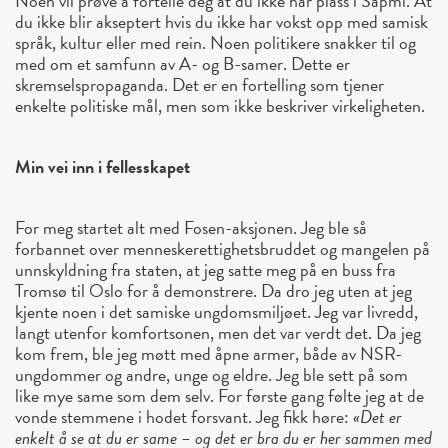
Noen vil prøve å fortelle deg at du ikke har plass i Sápmi. At
du ikke blir akseptert hvis du ikke har vokst opp med samisk
språk, kultur eller med rein. Noen politikere snakker til og
med om et samfunn av A- og B-samer. Dette er
skremselspropaganda. Det er en fortelling som tjener
enkelte politiske mål, men som ikke beskriver virkeligheten.
Min vei inn i fellesskapet
For meg startet alt med Fosen-aksjonen. Jeg ble så
forbannet over menneskerettighetsbruddet og mangelen på
unnskyldning fra staten, at jeg satte meg på en buss fra
Tromsø til Oslo for å demonstrere. Da dro jeg uten at jeg
kjente noen i det samiske ungdomsmiljøet. Jeg var livredd,
langt utenfor komfortsonen, men det var verdt det. Da jeg
kom frem, ble jeg møtt med åpne armer, både av NSR-
ungdommer og andre, unge og eldre. Jeg ble sett på som
like mye same som dem selv. For første gang følte jeg at de
vonde stemmene i hodet forsvant. Jeg fikk høre:
«Det er
enkelt å se at du er same – og det er bra du er her sammen med