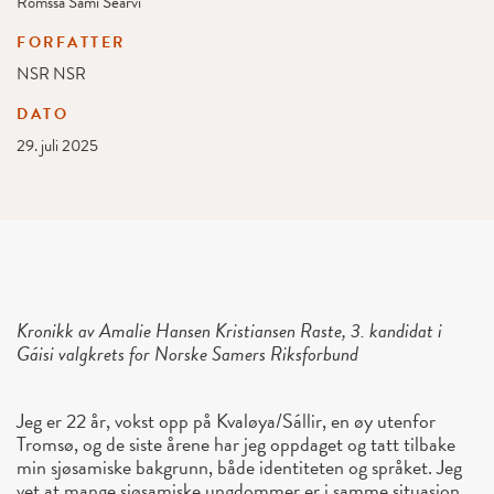
Romssa Sámi Searvi
FORFATTER
NSR NSR
DATO
29. juli 2025
Kronikk av Amalie Hansen Kristiansen Raste, 3. kandidat i
Gáisi valgkrets for Norske Samers Riksforbund
Jeg er 22 år, vokst opp på Kvaløya/Sállir, en øy utenfor
Tromsø, og de siste årene har jeg oppdaget og tatt tilbake
min sjøsamiske bakgrunn, både identiteten og språket. Jeg
vet at mange sjøsamiske ungdommer er i samme situasjon.