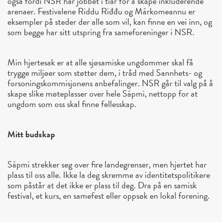
også fordi NSR har jobbet i tiår for å skape inkluderende
arenaer. Festivalene Riddu Riđđu og Márkomeannu er
eksempler på steder der alle som vil, kan finne en vei inn, og
som begge har sitt utspring fra sameforeninger i NSR.
Min hjertesak er at alle sjøsamiske ungdommer skal få
trygge miljøer som støtter dem, i tråd med Sannhets- og
forsoningskommisjonens anbefalinger. NSR går til valg på å
skape slike møteplasser over hele Sápmi, nettopp for at
ungdom som oss skal finne fellesskap.
Mitt budskap
Sápmi strekker seg over fire landegrenser, men hjertet har
plass til oss alle. Ikke la deg skremme av identitetspolitikere
som påstår at det ikke er plass til deg. Dra på en samisk
festival, et kurs, en samefest eller oppsøk en lokal forening.