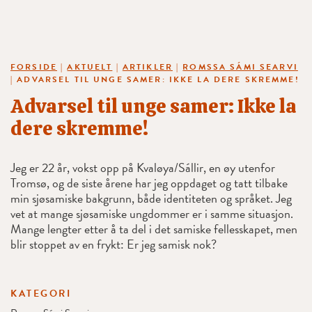
FORSIDE
|
AKTUELT
|
ARTIKLER
|
ROMSSA SÁMI SEARVI
|
ADVARSEL TIL UNGE SAMER: IKKE LA DERE SKREMME!
Advarsel til unge samer: Ikke la
dere skremme!
Jeg er 22 år, vokst opp på Kvaløya/Sállir, en øy utenfor
Tromsø, og de siste årene har jeg oppdaget og tatt tilbake
min sjøsamiske bakgrunn, både identiteten og språket. Jeg
vet at mange sjøsamiske ungdommer er i samme situasjon.
Mange lengter etter å ta del i det samiske fellesskapet, men
blir stoppet av en frykt: Er jeg samisk nok?
KATEGORI