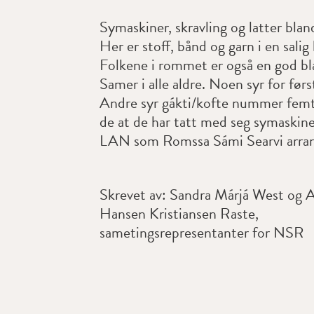
Symaskiner, skravling og latter bla
Her er stoff, bånd og garn i en salig
Folkene i rommet er også en god bl
Samer i alle aldre. Noen syr for førs
Andre syr gákti/kofte nummer femti
de at de har tatt med seg symaskine
LAN som Romssa Sámi Searvi arran
Skrevet av: Sandra Márjá West og 
Hansen Kristiansen Raste,
sametingsrepresentanter for NSR