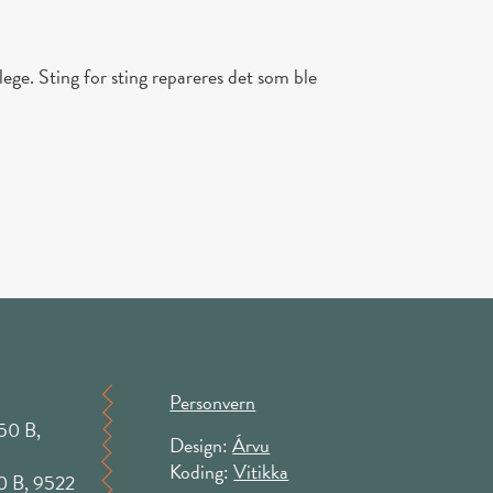
 lege. Sting for sting repareres det som ble
Personvern
50 B,
Design:
Árvu
Koding:
Vitikka
50 B, 9522