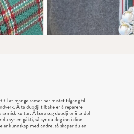
t til at mange samer har mistet tilgang til
dverk. Å ta duodji tilbake er å reparere
e samisk kultur. Å lære seg duodji er å ta del
 du syr en gákti, så syr du deg inn i dine
 deler kunnskap med andre, så skaper du en