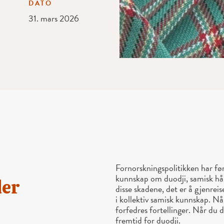
DATO
31. mars 2026
Fornorskningspolitikken har før
kunnskap om duodji, samisk hån
der
disse skadene, det er å gjenreis
i kollektiv samisk kunnskap. Når
forfedres fortellinger. Når du
fremtid for duodji.