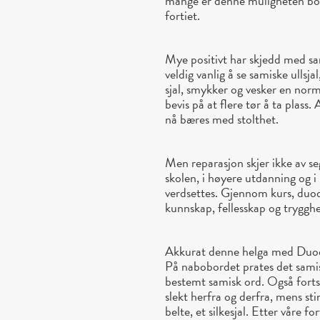
mange er denne muligheten bort
fortiet.
Mye positivt har skjedd med sam
veldig vanlig å se samiske ullsja
sjal, smykker og vesker en norma
bevis på at flere tør å ta plass
nå bæres med stolthet.
Men reparasjon skjer ikke av seg
skolen, i høyere utdanning og 
verdsettes. Gjennom kurs, duod
kunnskap, fellesskap og trygghe
Akkurat denne helga med Duodj
På nabobordet prates det samisk
bestemt samisk ord. Også fort
slekt herfra og derfra, mens stin
belte, et silkesjal. Etter våre f