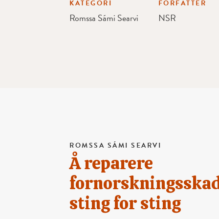
KATEGORI
FORFATTER
Romssa Sámi Searvi
NSR
ROMSSA SÁMI SEARVI
Å reparere
fornorskningsska
sting for sting