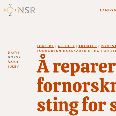
LANDSM
FORSIDE
|
AKTUELT
|
ARTIKLER
|
ROMSSA
FORNORSKNINGSSKADER STING FOR ST
DAVVI
Å reparer
NORSK
ÅARJEL
JULEV
fornorsk
sting for 