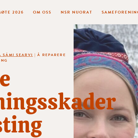
ØTE 2026
OM OSS
NSR NUORAT
SAMEFORENIN
 SÁMI SEARVI
|
Å REPARERE
ING
e
ningsskader
sting