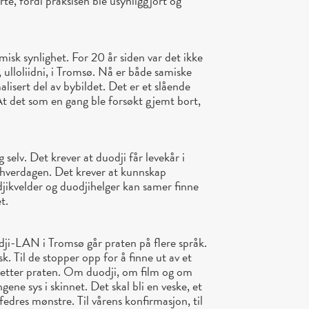
e, fordi praksisen ble usynliggjort og
isk synlighet. For 20 år siden var det ikke
l, ulloliidni, i Tromsø. Nå er både samiske
lisert del av bybildet. Det er et slående
. At det som en gang ble forsøkt gjemt bort,
 selv. Det krever at duodji får levekår i
i hverdagen. Det krever at kunnskap
jikvelder og duodjihelger kan samer finne
t.
i-LAN i Tromsø går praten på flere språk.
. Til de stopper opp for å finne ut av et
setter praten. Om duodji, om film og om
gene sys i skinnet. Det skal bli en veske, et
orfedres mønstre. Til vårens konfirmasjon, til