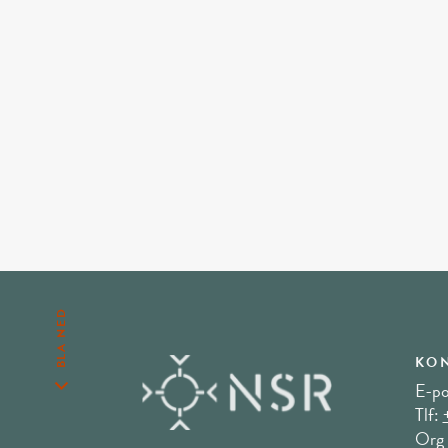
BLA NED
KON
E-po
Tlf:
Org 