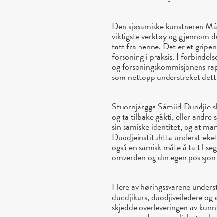
Den sjøsamiske kunstneren Márj
viktigste verktøy og gjennom du
tatt fra henne. Det er et gripen
forsoning i praksis. I forbind
og forsoningskommisjonens ra
som nettopp understreket dett
Stuornjárgga Sámiid Duodjie sk
og ta tilbake gákti, eller andre 
sin samiske identitet, og at man
Duodjeinstituhtta understreket
også en samisk måte å ta til se
omverden og din egen posisjon 
Flere av høringssvarene underst
duodjikurs, duodjiveiledere og 
skjedde overleveringen av kunn