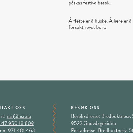
påskas festivalbesøk.
Å flette er å huske. Å lære er å
forsøkt revet bort.
TAKT OSS
BESØK OSS
st:
nsr@nsr.no
Besøkadresse: Bredbuktnesv. 
+47 950 18 809
9522 Guovdageaidnu
no: 971 481 463
Postadresse: Bredbuktnesv. 