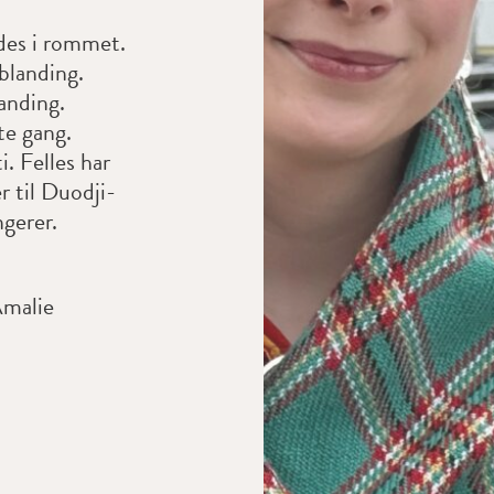
ndes i rommet.
 blanding.
anding.
te gang.
. Felles har
r til Duodji-
gerer.
Amalie