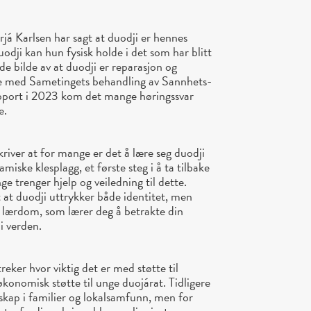
á Karlsen har sagt at duodji er hennes
odji kan hun fysisk holde i det som har blitt
de bilde av at duodji er reparasjon og
else med Sametingets behandling av Sannhets-
pport i 2023 kom det mange høringssvar
e.
river at for mange er det å lære seg duodji
samiske klesplagg, et første steg i å ta tilbake
ge trenger hjelp og veiledning til dette.
 at duodji uttrykker både identitet, men
g lærdom, som lærer deg å betrakte din
i verden.
reker hvor viktig det er med støtte til
økonomisk støtte til unge duojárat. Tidligere
skap i familier og lokalsamfunn, men for