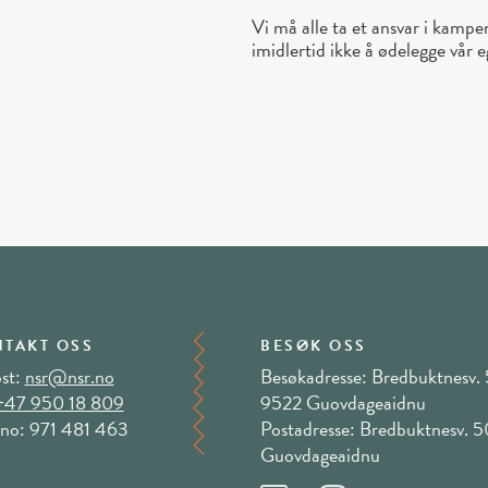
Vi må alle ta et ansvar i kampe
imidlertid ikke å ødelegge vår 
TAKT OSS
BESØK OSS
st:
nsr@nsr.no
Besøkadresse: Bredbuktnesv. 
+47 950 18 809
9522 Guovdageaidnu
no: 971 481 463
Postadresse: Bredbuktnesv. 
Guovdageaidnu