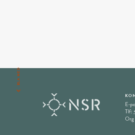
BLA NED
KON
E-po
Tlf:
Org 