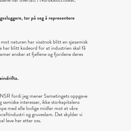
ssluggere, tar på seg å representere
 mot naturen har visstnok blitt en sjøsamisk
 har blitt kodeord for at industrien skal få
øsamer ønsker at fjellene og fjordene deres
eindrifta.
for NSR fordi jeg mener Sametingets oppgave
g samiske interesser, ikke storkapitalens
mpe med alle lovlige midler mot at våre
raftindustri og gruveslam. Det skylder vi
l leve her etter oss.