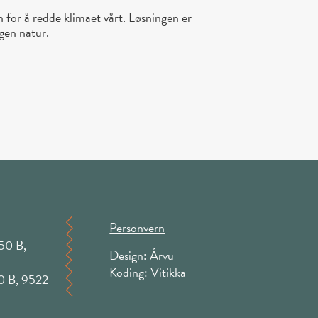
n for å redde klimaet vårt. Løsningen er
egen natur.
Personvern
50 B,
Design:
Árvu
Koding:
Vitikka
50 B, 9522