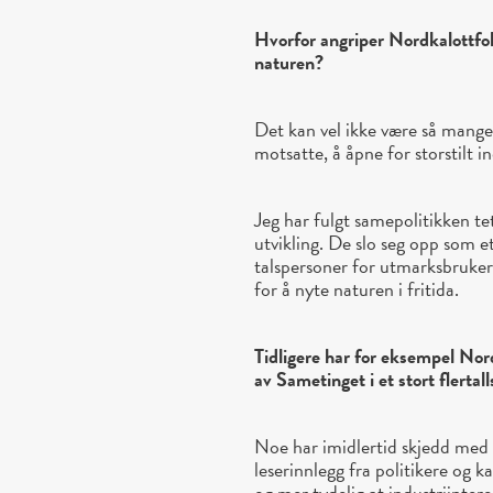
Hvorfor angriper Nordkalottfo
naturen?
Det kan vel ikke være så mange
motsatte, å åpne for storstilt i
Jeg har fulgt samepolitikken t
utvikling. De slo seg opp som 
talspersoner for utmarksbruker
for å nyte naturen i fritida.
Tidligere har for eksempel Nor
av Sametinget i et stort flerta
Noe har imidlertid skjedd med 
leserinnlegg fra politikere og 
og mer tydelig at industriinter