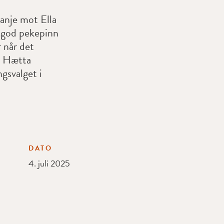
anje mot Ella
n god pekepinn
 når det
ka Hætta
gsvalget i
DATO
4. juli 2025