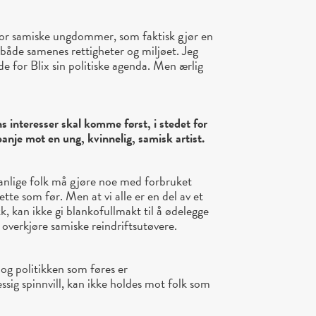
e for samiske ungdommer, som faktisk gjør en
 både samenes rettigheter og miljøet. Jeg
de for Blix sin politiske agenda. Men ærlig
ens interesser skal komme først, i stedet for
anje mot en ung, kvinnelig, samisk artist.
anlige folk må gjøre noe med forbruket
ette som før. Men at vi alle er en del av et
 kan ikke gi blankofullmakt til å ødelegge
er overkjøre samiske reindriftsutøvere.
og politikken som føres er
sig spinnvill, kan ikke holdes mot folk som