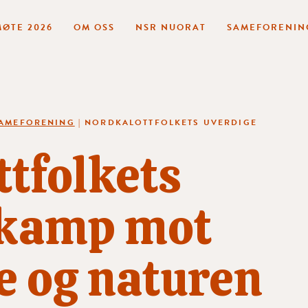
ØTE 2026
OM OSS
NSR NUORAT
SAMEFORENIN
SAMEFORENING
|
NORDKALOTTFOLKETS UVERDIGE
tfolkets
 kamp mot
e og naturen