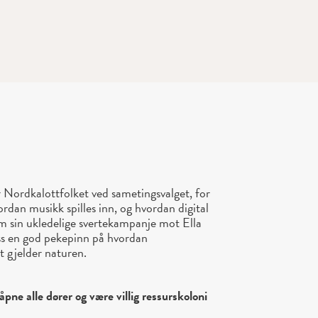
or Nordkalottfolket ved sametingsvalget, for
dan musikk spilles inn, og hvordan digital
m sin ukledelige svertekampanje mot Ella
ss en god pekepinn på hvordan
t gjelder naturen.
 åpne alle dører og være villig ressurskoloni