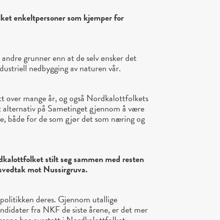
lket enkeltpersoner som kjemper for
 andre grunner enn at de selv ønsker det
ndustriell nedbygging av naturen vår.
ett over mange år, og også Nordkalottfolkets
et alternativ på Sametinget gjennom å være
e, både for de som gjør det som næring og
dkalottfolket stilt seg sammen med resten
llsvedtak mot Nussirgruva.
politikken deres. Gjennom utallige
kandidater fra NKF de siste årene, er det mer
essene har overtatt i Nordkalottfolket.