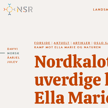
LANDSM
FORSIDE
|
AKTUELT
|
ARTIKLER
|
OSLO 
KAMP MOT ELLA MARIE OG NATUREN
DAVVI
Nordkalot
NORSK
ÅARJEL
JULEV
uverdige
Ella Mari