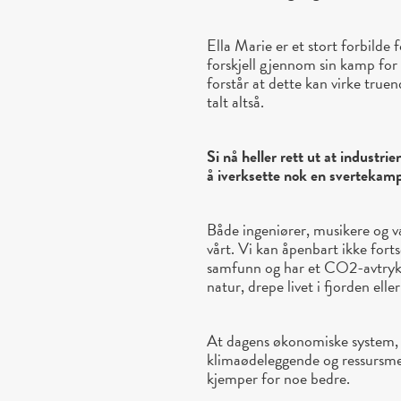
Ella Marie er et stort forbild
forskjell gjennom sin kamp for
forstår at dette kan virke truen
talt altså.
Si nå heller rett ut at industri
å iverksette nok en svertekamp
Både ingeniører, musikere og v
vårt. Vi kan åpenbart ikke forts
samfunn og har et CO2-avtrykk,
natur, drepe livet i fjorden ell
At dagens økonomiske system, 
klimaødeleggende og ressursmes
kjemper for noe bedre.