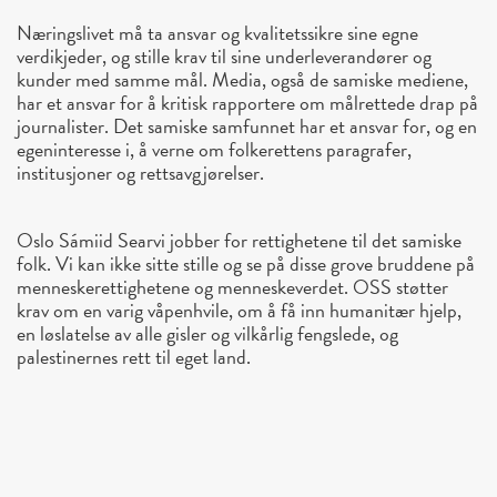
Næringslivet må ta ansvar og kvalitetssikre sine egne
verdikjeder, og stille krav til sine underleverandører og
kunder med samme mål. Media, også de samiske mediene,
har et ansvar for å kritisk rapportere om målrettede drap på
journalister. Det samiske samfunnet har et ansvar for, og en
egeninteresse i, å verne om folkerettens paragrafer,
institusjoner og rettsavgjørelser.
Oslo Sámiid Searvi jobber for rettighetene til det samiske
folk. Vi kan ikke sitte stille og se på disse grove bruddene på
menneskerettighetene og menneskeverdet. OSS støtter
krav om en varig våpenhvile, om å få inn humanitær hjelp,
en løslatelse av alle gisler og vilkårlig fengslede, og
palestinernes rett til eget land.