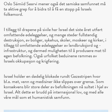
Oslo Sámiid Searvi mener også det samiske samfunnet må
ta aktive grep for å bidra til å få en stopp på Israels
folkemord.
I tillegg til drapene på sivile har Israel det siste året utført
omfattende ødeleggelser, og mange steder fullstendig
destruksjon, av boliger, sykehus, skoler, moskeer og kirker, i
tillegg til omfattende ødeleggelser av landbruksjord og -
infrastruktur, og dermed muligheten til å produsere mat til
egen befolkning. Også urfolket beduinene rammes av
Israels okkupasjon og krigføring.
Israel holder en dødelig blokade rundt Gazastripen hvor
bl.a. mat, vann og medisiner ikke slippes over grensa. Som
konsekvens blir store deler av befolkningen nå sultet i hjel av
Israel. Alt dette er brudd på internasjonal lov, og med alle
våre mål som et humanistisk samfunn.