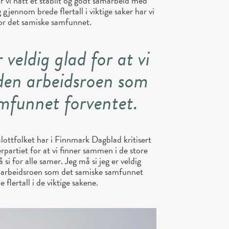
har vi hatt et stabilt og godt samarbeid med
gjennom brede flertall i viktige saker har vi
t for det samiske samfunnet.
 veldig glad for at vi
l den arbeidsroen som
amfunnet forventet.
ottfolket har i Finnmark Dagblad kritisert
partiet for at vi finner sammen i de store
si for alle samer. Jeg må si jeg er veldig
den arbeidsroen som det samiske samfunnet
 flertall i de viktige sakene.