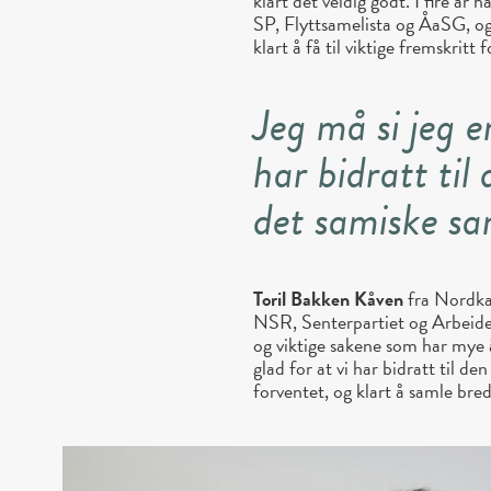
klart det veldig godt. I fire år 
SP, Flyttsamelista og ÅaSG, og 
klart å få til viktige fremskrit
Jeg må si jeg er
har bidratt ti
det samiske s
Toril Bakken Kåven
fra Nordkal
NSR, Senterpartiet og Arbeider
og viktige sakene som har mye å 
glad for at vi har bidratt til 
forventet, og klart å samle brede