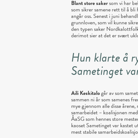
Blant store saker
som vi har be
som sikrer samene rett til å bli
angår oss. Senest i juni behandl
grunnloven, som vil kunne sikre
den typen saker Nordkalottfolke
derimot sier at det er svært u
Hun klarte å r
Sametinget var 
Aili Keskitalo
går av som sametin
sammen ni år som samenes fre
mye gjennom alle disse årene,
samarbeidet – koalisjonen med
ÅaSG som hennes store mesterv
kaoset Sametinget var kastet ut 
mest stabile samarbeidskoalisj