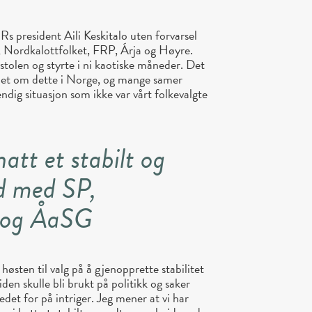
s president Aili Keskitalo uten forvarsel
, Nordkalottfolket, FRP, Árja og Høyre.
stolen og styrte i ni kaotiske måneder. Det
het om dette i Norge, og mange samer
ndig situasjon som ikke var vårt folkevalgte
 hatt et stabilt og
d med SP,
a og ÅaSG
østen til valg på å gjenopprette stabilitet
den skulle bli brukt på politikk og saker
edet for på intriger. Jeg mener at vi har