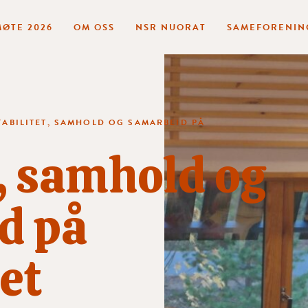
ØTE 2026
OM OSS
NSR NUORAT
SAMEFORENIN
TABILITET, SAMHOLD OG SAMARBEID PÅ
t, samhold og
d på
et