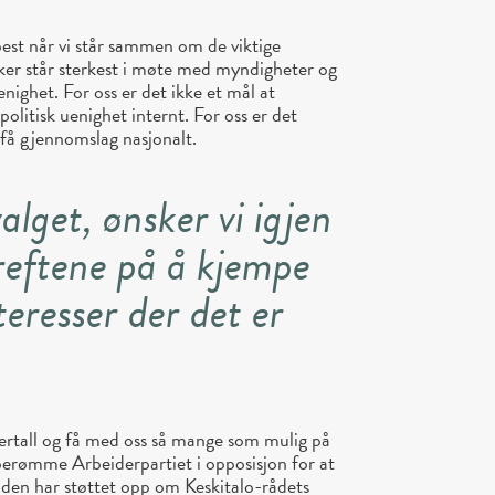
est når vi står sammen om de viktige
aker står sterkest i møte med myndigheter og
nighet. For oss er det ikke et mål at
olitisk uenighet internt. For oss er det
 få gjennomslag nasjonalt.
valget, ønsker vi igjen
kreftene på å kjempe
eresser der det er
lertall og få med oss så mange som mulig på
 berømme Arbeiderpartiet i opposisjon for at
ioden har støttet opp om Keskitalo-rådets