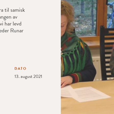
ra til samisk
angen av
vi har levd
leder Runar
DATO
13. august 2021