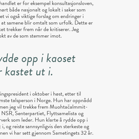
handlet er for eksempel konsultasjonsloven,
 hørt både nasjonalt og lokalt i saker som
et vi også viktige forslag om endringer i
 at samene blir omtalt som urfolk. Dette er
t trekker frem når de kritiserer. Jeg
klokt av de som stemmer imot.
ydde opp i kaoset
kastet ut i.
gspresident i oktober i høst, etter til
mste talsperson i Norge. Hun har oppnådd
 men jeg vil trekke frem Muohtačalmmit-
 NSR, Senterpartiet, Flyttsamelista og
erk som leder. Hun klarte å rydde opp i
i, og reiste sannsynligvis den sterkeste og
onen vi har sett gjennom Sametingets 32 år.