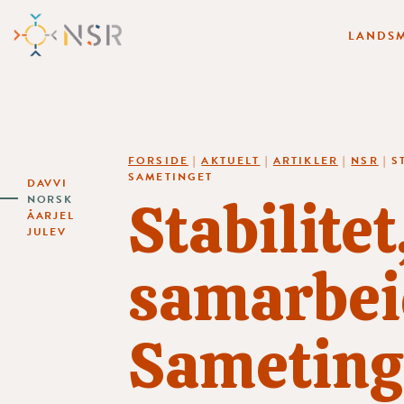
LANDSM
FORSIDE
|
AKTUELT
|
ARTIKLER
|
NSR
|
S
SAMETINGET
DAVVI
Stabilite
NORSK
ÅARJEL
JULEV
samarbei
Sameting