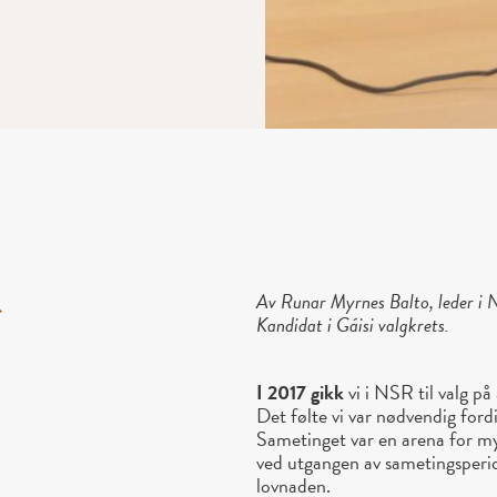
d
Av Runar Myrnes Balto, leder i
Kandidat i Gáisi valgkrets.
I 2017 gikk
vi i NSR til valg på
Det følte vi var nødvendig ford
Sametinget var en arena for m
ved utgangen av sametingsperiod
lovnaden.