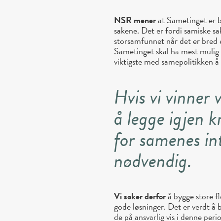
NSR mener
at Sametinget er b
sakene. Det er fordi samiske s
storsamfunnet når det er bred e
Sametinget skal ha mest mulig p
viktigste med samepolitikken å
Hvis vi vinner 
å legge igjen 
for samenes int
nødvendig.
Vi søker derfor
å bygge store f
gode løsninger. Det er verdt å
de på ansvarlig vis i denne per