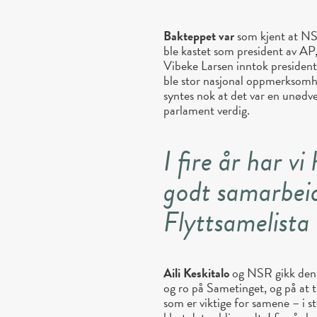
Bakteppet var
som kjent at NSR
ble kastet som president av AP
Vibeke Larsen inntok president
ble stor nasjonal oppmerksom
syntes nok at det var en unødve
parlament verdig.
I fire år har vi
godt samarbei
Flyttsamelist
Aili Keskitalo
og NSR gikk den h
og ro på Sametinget, og på at ti
som er viktige for samene – i st