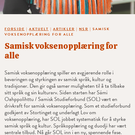
FORSIDE
|
AKTUELT
|
ARTIKLER
|
NSR
|
SAMISK
VOKSENOPPLÆRING FOR ALLE
Samisk voksenopplæring for
alle
Samisk voksenopplæring spiller en avgjørende rolle i
bevaringen og styrkingen av samisk språk, kultur og
tradisjoner. Den gir også samer muligheten til å ta tilbake
sitt språk og sin kulturarv. Siden starten har Sámi
Oahppolihttu / Samisk Studieforbund (SOL) vært en
drivkraft for samisk voksenopplæring. Som et studieforbund
godkjent av Stortinget og underlagt Lov om
voksenopplæring, har SOL jobbet systematisk for å styrke
samisk språk og kultur. Språkopplæring og duodji har vært
sentrale tilbud. Nå går SOL inn i en ny, spennende fase.