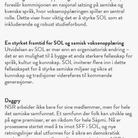
foreslår kommisjonen en nasjonal satsing på samiske og
kvenske språk, hvor voksenopplæringen spiller en sentral
rolle. Dette viser hvor viktig det er å styrke SOL som et
inkluderende og robust studieforbund.
En styrket framtid for SOL og samisk voksenopplæring
Utvidelsen av SOL er mer enn en organisatorisk endring –
det er en mulighet til å bygge et enda sterkere fellesskap for
språk, kultur og kunnskap. SOL inviterer flere inn i dette
fellesskapet for å styrke samiske miljøer og sikre at
kunnskap og tradisjoner videreføres til kommende
generasjoner.
Daggry
NSR arbeider ikke bare for sine medlemmer, men for hele
det samiske samfunnet. Et samfunn der folk kan utvikle seg
på egne premisser, er en rikdom for hele Sápmi. Nå er
prosessene startet med å ta imot SFF i SOL, og nye
retningslinjer skal utformes for å sikre en demokratisk