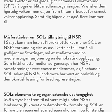
stede. Derfor er det gledelig at Samenes Folkeforbund
(SFF) nå også er blitt medlemsorganisasjon. Vi ønsker dem
hjertelig velkommen og ser frem til samarbeidet for samisk
voksenopplæring. Samtidig håper vi at også flere kommer
til.
Misforståelser om SOLs tilknytning til NSR
I Ságat kan man lese at Nordkalottfolket mener SOL er
NSRs forbund og eies av oss. Dette er feil. For å bli
godkjent av Stortinget, må et studieforbund ha
medlemsorganisasjoner og en demokratisk oppbygging.
Som hittil eneste medlemsorganisasjon har NSRs
sameforeninger vært eneste medlemmer, og å behandle
SOL-saker på NSRs landsmøte har vært en praktisk og
demokratisk løsning for bred representasjon.
SOLs økonomiske og organisatoriske uavhengighet
SOLs styre har frem til nå vært valgt under NSRs
landsmøte, jf. kravet om demokratisk forankring. SOL er
for øvrig en egen enhet med egen økonomi, og fullstendig