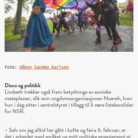
Foto: 
Håkon Sandmo Karlsen
Disco og politikk
Lindseth trekker også frem betydninga av samiske
møteplasser, slik som ungdomsorganisasjonen Noereh, hvor
hun i dag sitter i sentralstyret i tillegg til å være listekandidat
for NSR.
– Selv om jeg alltid har gått i kofte og feira 6. februar, er
det i arbeidet med språket og mitt politiske engasjement at