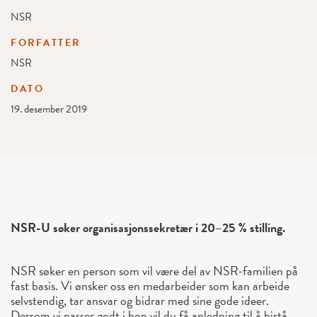
NSR
FORFATTER
NSR
DATO
19. desember 2019
NSR-U søker organisasjonssekretær i 20–25 % stilling.
NSR søker en person som vil være del av NSR-familien på
fast basis. Vi ønsker oss en medarbeider som kan arbeide
selvstendig, tar ansvar og bidrar med sine gode ideer.
Dersom vi passer godt i hop vil du få anledning til å bistå