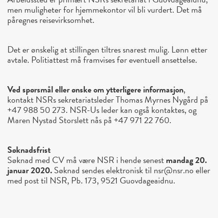
men muligheter for hjemmekontor vil bli vurdert. Det må
påregnes reisevirksomhet.
Det er ønskelig at stillingen tiltres snarest mulig. Lønn etter
avtale. Politiattest må framvises før eventuell ansettelse.
Ved spørsmål eller ønske om ytterligere informasjon
,
kontakt NSRs sekretariatsleder Thomas Myrnes Nygård på
+47 988 50 273. NSR-Us leder kan også kontaktes, og
Maren Nystad Storslett nås på +47 971 22 760.
Søknadsfrist
Søknad med CV må være NSR i hende senest
mandag 20.
januar 2020.
Søknad sendes elektronisk til nsr@nsr.no eller
med post til NSR, Pb. 173, 9521 Guovdageaidnu.