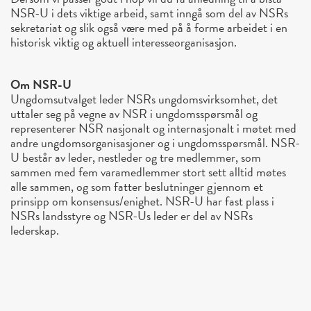
NSR-U i dets viktige arbeid, samt inngå som del av NSRs
sekretariat og slik også være med på å forme arbeidet i en
historisk viktig og aktuell interesseorganisasjon.
Om NSR-U
Ungdomsutvalget leder NSRs ungdomsvirksomhet, det
uttaler seg på vegne av NSR i ungdomsspørsmål og
representerer NSR nasjonalt og internasjonalt i møtet med
andre ungdomsorganisasjoner og i ungdomsspørsmål. NSR-
U består av leder, nestleder og tre medlemmer, som
sammen med fem varamedlemmer stort sett alltid møtes
alle sammen, og som fatter beslutninger gjennom et
prinsipp om konsensus/enighet. NSR-U har fast plass i
NSRs landsstyre og NSR-Us leder er del av NSRs
lederskap.