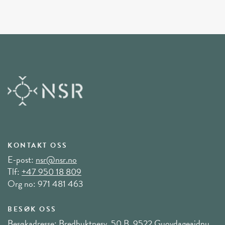
KONTAKT OSS
E-post:
nsr@nsr.no
Tlf:
+47 950 18 809
Org no: 971 481 463
BESØK OSS
Besøkadresse: Bredbuktnesv. 50 B, 9522 Guovdageaidnu