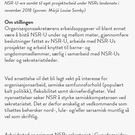
NSR-U-ere samlet til eget prosjektarbeid under NSRs landsmøte i
november 2018 (govven: Márjá Louise Somby)
Om stillingen
Organisasjonssekretærens arbeidsoppgaver vil blant annet
være å bistå NSR-U under og mellom møter, gjennomføre
beslutninger fattet av NSR-U, arbeide med NSR-Us
prosjekter og arbeid knyttet til barne- og
ungdomsmedlemmer, særlig i samarbeid med NSR-Us
leder og sekretariatsleder.
Ved ansettelse vil det bli lagt vekt på interesse for
organisasjonsarbeid, samiske samfunnsforhold (populært
kalt politikk), fleksibilitet samt skriveferdigheter. Ved
nyansettelser søker NSR å styrke samiskkompetansen ved
sekretariatet. Det er derfor ønskelig at vedkommende som
tilsettes behersker nord-, lule- og/eller sørsamisk muntlig så
vel som skriftlig.
Arbeidssted er primært NSRs sekretariat i Guovdageaidnu,