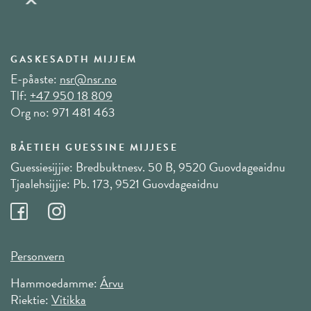
GASKESADTH MIJJEM
E-påaste:
nsr@nsr.no
Tlf:
+47 950 18 809
Org no: 971 481 463
BÅETIEH GUESSINE MIJJESE
Guessiesijjie: Bredbuktnesv. 50 B, 9520 Guovdageaidnu
Tjaalehsijjie: Pb. 173, 9521 Guovdageaidnu
Personvern
Hammoedamme:
Árvu
Riektie:
Vitikka