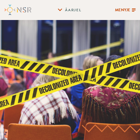
MENYJE
ÅARJEL