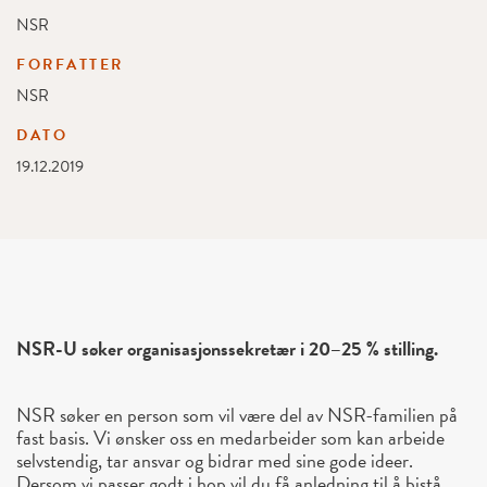
NSR
FORFATTER
NSR
DATO
19.12.2019
NSR-U søker organisasjonssekretær i 20–25 % stilling.
NSR søker en person som vil være del av NSR-familien på
fast basis. Vi ønsker oss en medarbeider som kan arbeide
selvstendig, tar ansvar og bidrar med sine gode ideer.
Dersom vi passer godt i hop vil du få anledning til å bistå