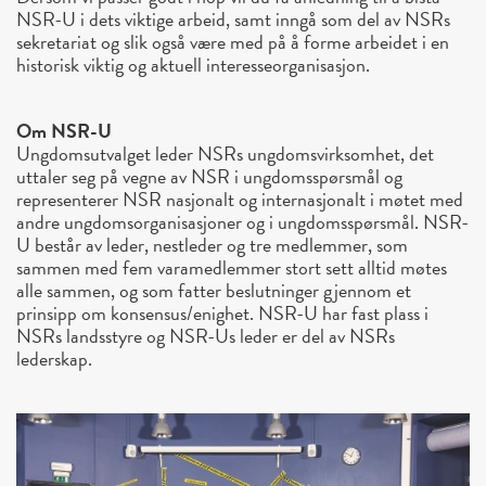
NSR-U i dets viktige arbeid, samt inngå som del av NSRs
sekretariat og slik også være med på å forme arbeidet i en
historisk viktig og aktuell interesseorganisasjon.
Om NSR-U
Ungdomsutvalget leder NSRs ungdomsvirksomhet, det
uttaler seg på vegne av NSR i ungdomsspørsmål og
representerer NSR nasjonalt og internasjonalt i møtet med
andre ungdomsorganisasjoner og i ungdomsspørsmål. NSR-
U består av leder, nestleder og tre medlemmer, som
sammen med fem varamedlemmer stort sett alltid møtes
alle sammen, og som fatter beslutninger gjennom et
prinsipp om konsensus/enighet. NSR-U har fast plass i
NSRs landsstyre og NSR-Us leder er del av NSRs
lederskap.