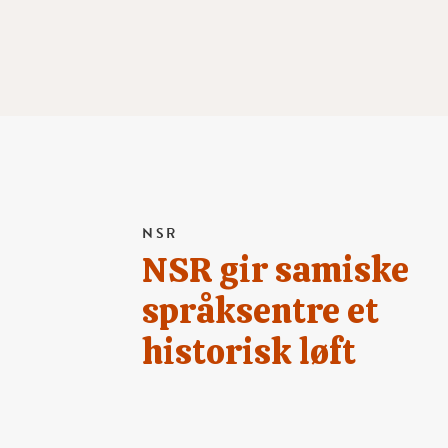
NSR
NSR gir samiske
språksentre et
historisk løft