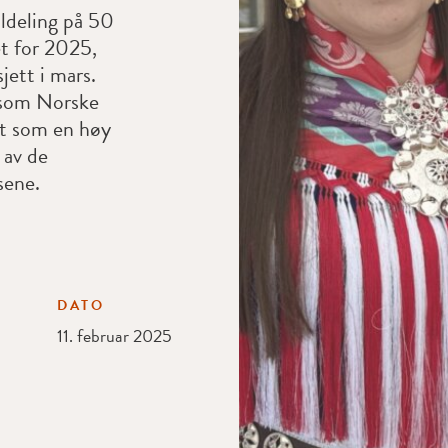
ildeling på 50
et for 2025,
ett i mars.
, som Norske
t som en høy
 av de
sene.
DATO
11. februar 2025