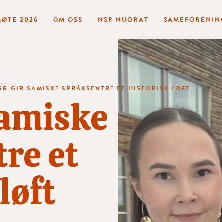
ØTE 2026
OM OSS
NSR NUORAT
SAMEFORENIN
SR GIR SAMISKE SPRÅKSENTRE ET HISTORISK LØFT
samiske
re et
løft