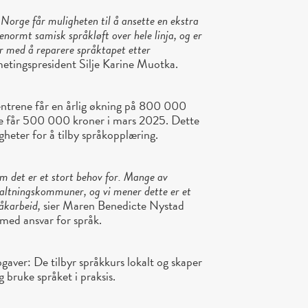
 Norge får muligheten til å ansette en ekstra
t enormt samisk språkløft over hele linja, og er
jør med å reparere språktapet etter
etingspresident Silje Karine Muotka.
entrene får en årlig økning på 800 000
 de får 500 000 kroner i mars 2025.
Dette
igheter for å tilby språkopplæring.
om det er et stort behov for. Mange av
valtningskommuner, og vi mener dette er et
råkarbeid,
sier Maren Benedicte Nystad
 med ansvar for språk.
aver: De tilbyr språkkurs lokalt og skaper
 bruke språket i praksis.