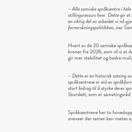
–
Alle samiske språksentre i hele
stillingsressurs hver. Dette gir e
en viktig del av arbeidet vi nå g
fornorskningspolitikken,
sier Sam
Hvert av de 20 samiske språks
kroner fra 2026, som vil si at
gir mer stabilitet og bedre mul
–
Dette er en historisk satsing s
språksentrene er eid av språkfor
stort bidrag til å styrke deres sp
Storslett, som er sametingsråd
Språksentrene har to hovedoppg
arenaer der samer kan møtes og