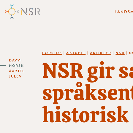
LANDSM
FORSIDE
|
AKTUELT
|
ARTIKLER
|
NSR
|
N
NSR gir 
DAVVI
NORSK
ÅARJEL
JULEV
språksent
historisk 