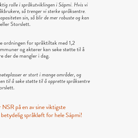
ktig rolle i språkutviklingen i Sápmi. Hvis vi
åkbrukere, så trenger vi sterke språksentre.
kapasiteten sin, så blir de mer robuste og kan
eller Storslett.
te ordningen for språktiltak med 1,2
kommuner og aktører kan søke støtte til å
re der de mangler i dag.
møteplasser er stort i mange områder, og
n til å søke støtte til å opprette språksentre
orslett.
 NSR på en av sine viktigste
et betydelig språkløft for hele Sápmi!