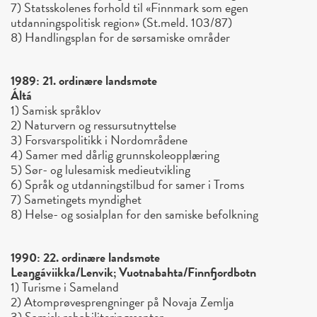
7) Statsskolenes forhold til «Finnmark som egen
utdanningspolitisk region» (St.meld. 103/87)
8) Handlingsplan for de sørsamiske områder
1989: 21. ordinære landsmøte
Áltá
1) Samisk språklov
2) Naturvern og ressursutnyttelse
3) Forsvarspolitikk i Nordområdene
4) Samer med dårlig grunnskoleopplæring
5) Sør- og lulesamisk medieutvikling
6) Språk og utdanningstilbud for samer i Troms
7) Sametingets myndighet
8) Helse- og sosialplan for den samiske befolkning
1990: 22. ordinære landsmøte
Leaŋgáviikka/Lenvik; Vuotnabahta/Finnfjordbotn
1) Turisme i Sameland
2) Atomprøvesprengninger på Novaja Zemlja
3) Samisk rehabiliteringssenter