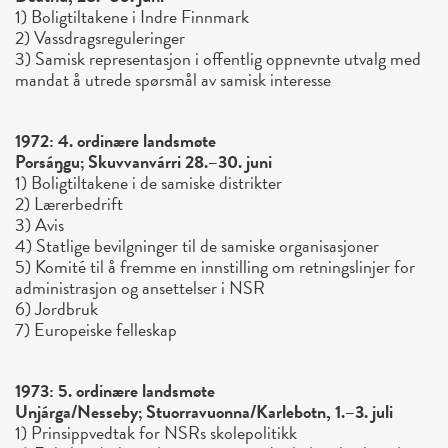
1) Boligtiltakene i Indre Finnmark
2) Vassdragsreguleringer
3) Samisk representasjon i offentlig oppnevnte utvalg med
mandat å utrede spørsmål av samisk interesse
1972: 4. ordinære landsmøte
Porsáŋgu; Skuvvanvárri 28.–30. juni
1) Boligtiltakene i de samiske distrikter
2) Lærerbedrift
3) Avis
4) Statlige bevilgninger til de samiske organisasjoner
5) Komité til å fremme en innstilling om retningslinjer for
administrasjon og ansettelser i NSR
6) Jordbruk
7) Europeiske felleskap
1973: 5. ordinære landsmøte
Unjárga/Nesseby; Stuorravuonna/Karlebotn, 1.–3. juli
1) Prinsippvedtak for NSRs skolepolitikk