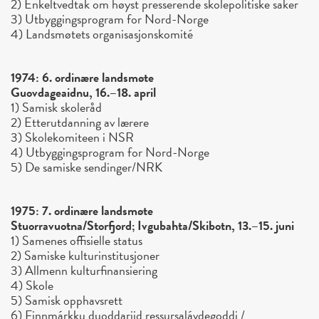
2) Enkeltvedtak om høyst presserende skolepolitiske saker
3) Utbyggingsprogram for Nord-Norge
4) Landsmøtets organisasjonskomité
1974: 6. ordinære landsmøte
Guovdageaidnu, 16.–18. april
1) Samisk skoleråd
2) Etterutdanning av lærere
3) Skolekomiteen i NSR
4) Utbyggingsprogram for Nord-Norge
5) De samiske sendinger/NRK
1975: 7. ordinære landsmøte
Stuorravuotna/Storfjord; Ivgubahta/Skibotn, 13.–15. juni
1) Samenes offisielle status
2) Samiske kulturinstitusjoner
3) Allmenn kulturfinansiering
4) Skole
5) Samisk opphavsrett
6) Finnmárkku duoddariid ressursalávdegoddi /