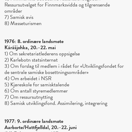
Ressursutvalget for Finnmarksvidda og tilgrensende
områder
7) Samisk avis
8) Masseturismen
1976: 8. ordinære landsmøte
Kárášjohka, 20.–22. mai
1) Om sekretariatlederens oppsigelse
2) Karlebotn statsinternat
3) Om forslag til medlem i rådet for «Utviklingsfondet for
de sentrale samiske bosettningsområder»
4) Om arbeidet i NSR
5) Kjøreskole for samisktalende
6) Om antall styremedlemmer
7) Om ressursutnytting
8) Samisk utviklingsfond. Assimilering, integrering
1977: 9. ordinære landsmøte
Aarborte/Hattfjelldal, 20.–22. juni