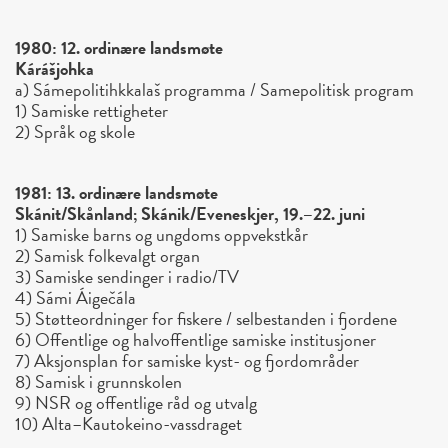
1980: 12. ordinære landsmøte
Kárášjohka
a) Sámepolitihkkalaš programma / Samepolitisk program
1) Samiske rettigheter
2) Språk og skole
1981: 13. ordinære landsmøte
Skánit/Skånland; Skánik/Eveneskjer, 19.–22. juni
1) Samiske barns og ungdoms oppvekstkår
2) Samisk folkevalgt organ
3) Samiske sendinger i radio/TV
4) Sámi Áigečála
5) Støtteordninger for fiskere / selbestanden i fjordene
6) Offentlige og halvoffentlige samiske institusjoner
7) Aksjonsplan for samiske kyst- og fjordområder
8) Samisk i grunnskolen
9) NSR og offentlige råd og utvalg
10) Alta–Kautokeino-vassdraget