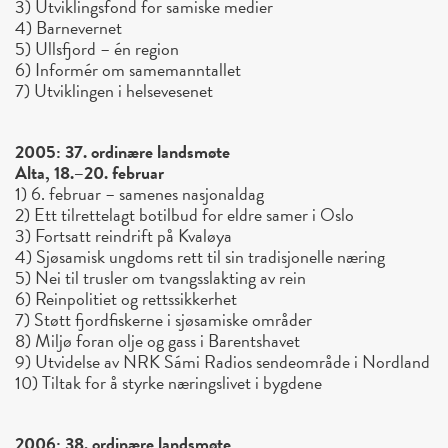
3) Utviklingsfond for samiske medier
4) Barnevernet
5) Ullsfjord – én region
6) Informér om samemanntallet
7) Utviklingen i helsevesenet
2005: 37. ordinære landsmøte
Alta, 18.–20. februar
1) 6. februar – samenes nasjonaldag
2) Ett tilrettelagt botilbud for eldre samer i Oslo
3) Fortsatt reindrift på Kvaløya
4) Sjøsamisk ungdoms rett til sin tradisjonelle næring
5) Nei til trusler om tvangsslakting av rein
6) Reinpolitiet og rettssikkerhet
7) Støtt fjordfiskerne i sjøsamiske områder
8) Miljø foran olje og gass i Barentshavet
9) Utvidelse av NRK Sámi Radios sendeområde i Nordland
10) Tiltak for å styrke næringslivet i bygdene
2006: 38. ordinære landsmøte