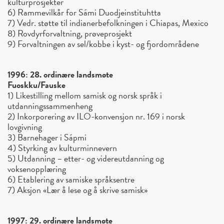
kulturprosjekter
6) Rammevilkår for Sámi Duodjeinstituhtta
7) Vedr. støtte til indianerbefolkningen i Chiapas, Mexico
8) Rovdyrforvaltning, prøveprosjekt
9) Forvaltningen av sel/kobbe i kyst- og fjordområdene
1996: 28. ordinære landsmøte
Fuoskku/Fauske
1) Likestilling mellom samisk og norsk språk i
utdanningssammenheng
2) Inkorporering av ILO-konvensjon nr. 169 i norsk
lovgivning
3) Barnehager i Sápmi
4) Styrking av kulturminnevern
5) Utdanning – etter- og videreutdanning og
voksenopplæring
6) Etablering av samiske språksentre
7) Aksjon «Lær å lese og å skrive samisk»
1997: 29. ordinære landsmøte