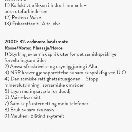
11) Kollektivtrafikken i Indre Finnmark –
bussruteforbindelsen
12) Posten i Máze
13) Fiskeretten til Alta-elva
2000: 32. ordinære landsmøte
Rosse/Røros; Plaassja/Røros
1) Styrking av samisk språk utenfor det samiskspråklige
forvaltningsområdet
2) Ansvarsfraskrivelse og usynliggjøring i Alta
3) NSR krever gjenopprettelse av samisk språkfag ved UiO
4) Den samiske rettighetssituasjonen – Stopp
mineralutvinning i sørsamiske områder
5) Egen næringsavtale for duodji
6) Máze-kvartsitt
7) Samisk på internett og mobiltelefoner
8) Bruk av samiske navn
9) Mauken–Blåtind skytefelt