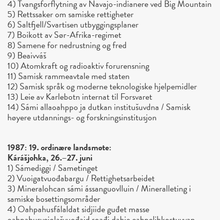
4) Tvangsforflytning av Navajo-indianere ved Big Mountain
5) Rettssaker om samiske rettigheter
6) Saltfjell/Svartisen utbyggingsplaner
7) Boikott av Sør-Afrika-regimet
8) Samene for nedrustning og fred
9) Beaivváš
10) Atomkraft og radioaktiv forurensning
11) Samisk rammeavtale med staten
12) Samisk språk og moderne teknologiske hjelpemidler
13) Leie av Karlebotn internat til Forsvaret
14) Sámi allaoahppo ja dutkan institušuvdna / Samisk
høyere utdannings- og forskningsinstitusjon
1987: 19. ordinære landsmøte:
Kárášjohka, 26.–27. juni
1) Sámediggi / Sametinget
2) Vuoigatvuođabargu / Rettighetsarbeidet
3) Mineralohcan sámi ássanguovlluin / Mineralleting i
samiske bosettingsområder
4) Oahpahusfálaldat sidjiide guđet masse
oahpahusvejolašvuođaid soađi dahje eahpelihkostuvvan