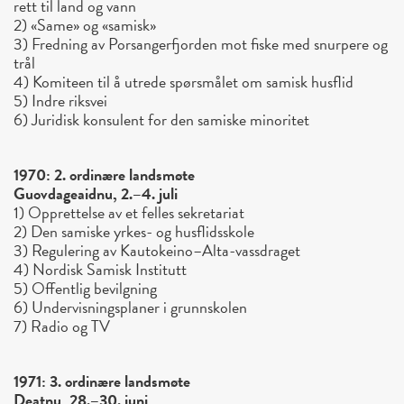
rett til land og vann
2) «Same» og «samisk»
3) Fredning av Porsangerfjorden mot fiske med snurpere og
trål
4) Komiteen til å utrede spørsmålet om samisk husflid
5) Indre riksvei
6) Juridisk konsulent for den samiske minoritet
1970: 2. ordinære landsmøte
Guovdageaidnu, 2.–4. juli
1) Opprettelse av et felles sekretariat
2) Den samiske yrkes- og husflidsskole
3) Regulering av Kautokeino–Alta-vassdraget
4) Nordisk Samisk Institutt
5) Offentlig bevilgning
6) Undervisningsplaner i grunnskolen
7) Radio og TV
1971: 3. ordinære landsmøte
Deatnu, 28.–30. juni