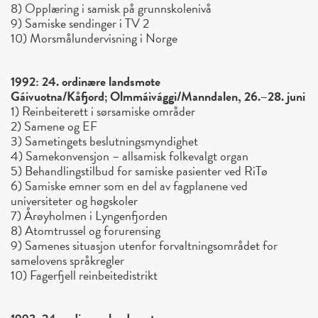
8) Opplæring i samisk på grunnskolenivå
9) Samiske sendinger i TV 2
10) Morsmålundervisning i Norge
1992: 24. ordinære landsmøte
Gáivuotna/Kåfjord; Olmmáivággi/Manndalen, 26.–28. juni
1) Reinbeiterett i sørsamiske områder
2) Samene og EF
3) Sametingets beslutningsmyndighet
4) Samekonvensjon – allsamisk folkevalgt organ
5) Behandlingstilbud for samiske pasienter ved RiTø
6) Samiske emner som en del av fagplanene ved
universiteter og høgskoler
7) Årøyholmen i Lyngenfjorden
8) Atomtrussel og forurensing
9) Samenes situasjon utenfor forvaltningsområdet for
samelovens språkregler
10) Fagerfjell reinbeitedistrikt