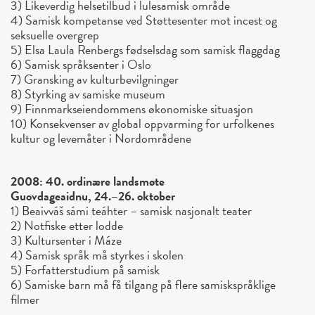
3) Likeverdig helsetilbud i lulesamisk område
4) Samisk kompetanse ved Støttesenter mot incest og
seksuelle overgrep
5) Elsa Laula Renbergs fødselsdag som samisk flaggdag
6) Samisk språksenter i Oslo
7) Gransking av kulturbevilgninger
8) Styrking av samiske museum
9) Finnmarkseiendommens økonomiske situasjon
10) Konsekvenser av global oppvarming for urfolkenes
kultur og levemåter i Nordområdene
2008: 40. ordinære landsmøte
Guovdageaidnu, 24.–26. oktober
1) Beaivváš sámi teáhter – samisk nasjonalt teater
2) Notfiske etter lodde
3) Kultursenter i Máze
4) Samisk språk må styrkes i skolen
5) Forfatterstudium på samisk
6) Samiske barn må få tilgang på flere samiskspråklige
filmer