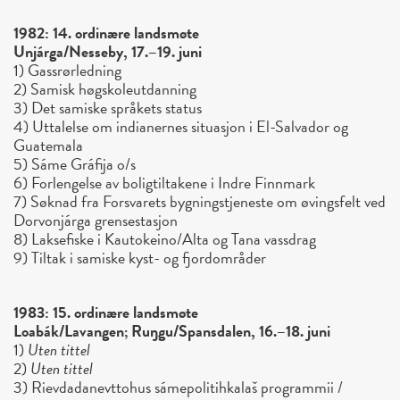
1982: 14. ordinære landsmøte
Unjárga/Nesseby, 17.–19. juni
1) Gassrørledning
2) Samisk høgskoleutdanning
3) Det samiske språkets status
4) Uttalelse om indianernes situasjon i El-Salvador og
Guatemala
5) Sáme Gráfija o/s
6) Forlengelse av boligtiltakene i Indre Finnmark
7) Søknad fra Forsvarets bygningstjeneste om øvingsfelt ved
Dorvonjárga grensestasjon
8) Laksefiske i Kautokeino/Alta og Tana vassdrag
9) Tiltak i samiske kyst- og fjordområder
1983: 15. ordinære landsmøte
Loabák/Lavangen; Ruŋgu/Spansdalen, 16.–18. juni
1)
Uten tittel
2)
Uten tittel
3) Rievdadanevttohus sámepolitihkalaš programmii /