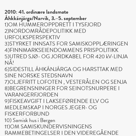
2010: 41. ordinære landsmøte
Áhkkánjárga/Narvik, 3.–5. september
1)OM HUMMEROPPDRETT I TYSFJORD
2)NORDOMRÅDEPOLITIKK MED
URFOLKSPERSPEKTIV
3)STYRKET INNSATS FOR SAMISKOPPLÆRINGEN
4)FINNMARKSEIENDOMMENS PRISPOLITIKK
5)UTRED SJØ- OG JORDKABEL FOR 420 kV-LINJA
NÅ!
6)SIDESTILL ÁHKÁNJÁRGA OG HARSTTAK MED
SINE NORSKE STEDSNAVN
7)OLJEFRITT LOFOTEN , VESTERÅLEN OG SENJA
8)BEGRENSNINGER FOR SEINOTSNURPERE I
VARANGERFJORDEN
9)FISKEAVGIFT I LAKSEFØRENDE ELV OG
MEDLEMSKAP I NORGES JEGER- OG
FISKERFORBUND
10) Samisk hus i Bergen
11)OM SAMISKUNDERVISNINGENS
RAMMEBETINGELSER I DEN VIDEREGÅENDE