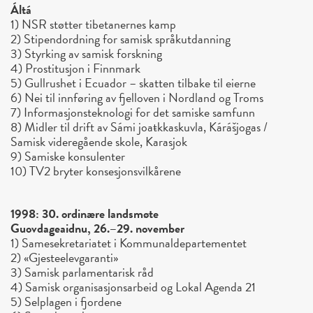
Áltá
1) NSR støtter tibetanernes kamp
2) Stipendordning for samisk språkutdanning
3) Styrking av samisk forskning
4) Prostitusjon i Finnmark
5) Gullrushet i Ecuador – skatten tilbake til eierne
6) Nei til innføring av fjelloven i Nordland og Troms
7) Informasjonsteknologi for det samiske samfunn
8) Midler til drift av Sámi joaŧkkaskuvla, Kárášjogas /
Samisk videregående skole, Karasjok
9) Samiske konsulenter
10) TV2 bryter konsesjonsvilkårene
1998: 30. ordinære landsmøte
Guovdageaidnu, 26.–29. november
1) Samesekretariatet i Kommunaldepartementet
2) «Gjesteelevgaranti»
3) Samisk parlamentarisk råd
4) Samisk organisasjonsarbeid og Lokal Agenda 21
5) Selplagen i fjordene