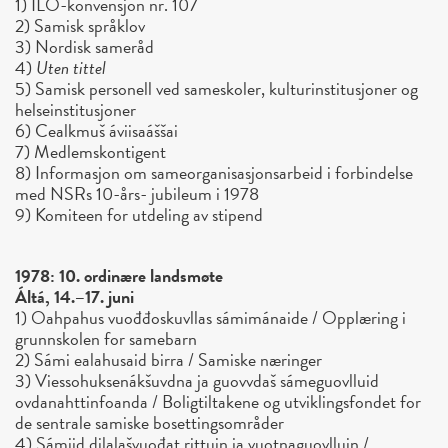
1) ILO-konvensjon nr. 107
2) Samisk språklov
3) Nordisk sameråd
4)
Uten tittel
5) Samisk personell ved sameskoler, kulturinstitusjoner og
helseinstitusjoner
6) Cealkmuš áviisaáššai
7) Medlemskontigent
8) Informasjon om sameorganisasjonsarbeid i forbindelse
med NSRs 10-års- jubileum i 1978
9) Komiteen for utdeling av stipend
1978: 10. ordinære landsmøte
Áltá, 14.–17. juni
1) Oahpahus vuođđoskuvllas sámimánaide / Opplæring i
grunnskolen for samebarn
2) Sámi ealahusaid birra / Samiske næringer
3) Viessohuksenákšuvdna ja guovvdaš sámeguovlluid
ovdanahttinfoanda / Boligtiltakene og utviklingsfondet for
de sentrale samiske bosettingsområder
4) Sámiid dilalašvuođat rittuin ja vuotnaguovlluin /