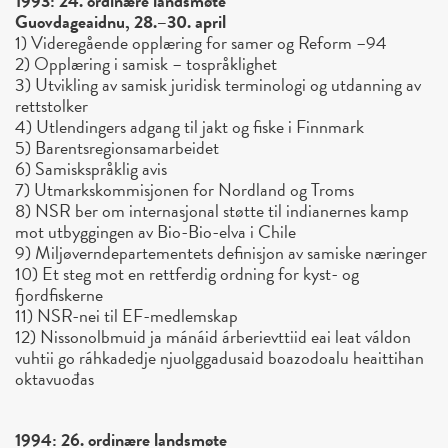
1993: 24. ordinære landsmøte
Guovdageaidnu, 28.–30. april
1) Videregående opplæring for samer og Reform –94
2) Opplæring i samisk – tospråklighet
3) Utvikling av samisk juridisk terminologi og utdanning av
rettstolker
4) Utlendingers adgang til jakt og fiske i Finnmark
5) Barentsregionsamarbeidet
6) Samiskspråklig avis
7) Utmarkskommisjonen for Nordland og Troms
8) NSR ber om internasjonal støtte til indianernes kamp
mot utbyggingen av Bio-Bio-elva i Chile
9) Miljøverndepartementets definisjon av samiske næringer
10) Et steg mot en rettferdig ordning for kyst- og
fjordfiskerne
11) NSR-nei til EF-medlemskap
12) Nissonolbmuid ja mánáid árberievttiid eai leat váldon
vuhtii go ráhkadedje njuolggadusaid boazodoalu heaittihan
oktavuođas
1994: 26. ordinære landsmøte