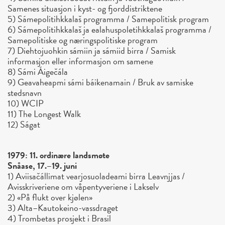
Samenes situasjon i kyst- og fjorddistriktene
5) Sámepolitihkkalaš programma / Samepolitisk program
6) Sámepolitihkkalaš ja ealahuspoletihkkalaš programma /
Samepolitiske og næringspolitiske program
7) Diehtojuohkin sámiin ja sámiid birra / Samisk
informasjon eller informasjon om samene
8) Sámi Áigečála
9) Geavaheapmi sámi báikenamain / Bruk av samiske
stedsnavn
10) WCIP
11) The Longest Walk
12) Ságat
1979: 11. ordinære landsmøte
Snåase, 17.–19. juni
1) Aviisačállimat vearjosuoladeami birra Leavnjjas /
Avisskriveriene om våpentyveriene i Lakselv
2) «På flukt over kjølen»
3) Alta–Kautokeino-vassdraget
4) Trombetas prosjekt i Brasil