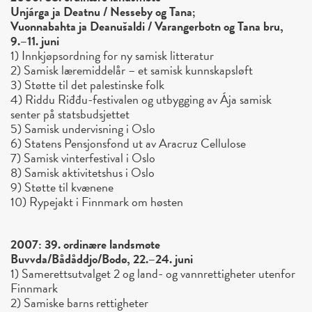
Unjárga ja Deatnu / Nesseby og Tana;
Vuonnabahta ja Deanušaldi / Varangerbotn og Tana bru,
9.–11. juni
1) Innkjøpsordning for ny samisk litteratur
2) Samisk læremiddelår – et samisk kunnskapsløft
3) Støtte til det palestinske folk
4) Riddu Riđđu-festivalen og utbygging av Ája samisk
senter på statsbudsjettet
5) Samisk undervisning i Oslo
6) Statens Pensjonsfond ut av Aracruz Cellulose
7) Samisk vinterfestival i Oslo
8) Samisk aktivitetshus i Oslo
9) Støtte til kvænene
10) Rypejakt i Finnmark om høsten
2007: 39. ordinære landsmøte
Buvvda/Bådåddjo/Bodø, 22.–24. juni
1) Samerettsutvalget 2 og land- og vannrettigheter utenfor
Finnmark
2) Samiske barns rettigheter