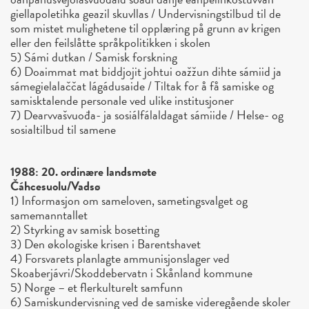
giellapoletihka geazil skuvllas / Undervisningstilbud til de
som mistet mulighetene til opplæring på grunn av krigen
eller den feilslåtte språkpolitikken i skolen
5) Sámi dutkan / Samisk forskning
6) Doaimmat mat biddjojit johtui oažžun dihte sámiid ja
sámegielalaččat lágádusaide / Tiltak for å få samiske og
samisktalende personale ved ulike institusjoner
7) Dearvvašvuođa- ja sosiálfálaldagat sámiide / Helse- og
sosialtilbud til samene
1988: 20. ordinære landsmøte
Čáhcesuolu/Vadsø
1) Informasjon om sameloven, sametingsvalget og
samemanntallet
2) Styrking av samisk bosetting
3) Den økologiske krisen i Barentshavet
4) Forsvarets planlagte ammunisjonslager ved
Skoaberjávri/Skoddebervatn i Skånland kommune
5) Norge – et flerkulturelt samfunn
6) Samiskundervisning ved de samiske videregående skoler