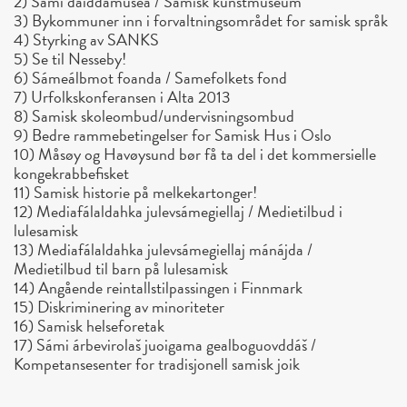
2) Sámi dáiddamusea / Samisk kunstmuseum
3) Bykommuner inn i forvaltningsområdet for samisk språk
4) Styrking av SANKS
5) Se til Nesseby!
6) Sámeálbmot foanda / Samefolkets fond
7) Urfolkskonferansen i Alta 2013
8) Samisk skoleombud/undervisningsombud
9) Bedre rammebetingelser for Samisk Hus i Oslo
10) Måsøy og Havøysund bør få ta del i det kommersielle
kongekrabbefisket
11) Samisk historie på melkekartonger!
12) Mediafálaldahka julevsámegiellaj / Medietilbud i
lulesamisk
13) Mediafálaldahka julevsámegiellaj mánájda /
Medietilbud til barn på lulesamisk
14) Angående reintallstilpassingen i Finnmark
15) Diskriminering av minoriteter
16) Samisk helseforetak
17) Sámi árbevirolaš juoigama gealboguovddáš /
Kompetansesenter for tradisjonell samisk joik