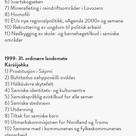
6) Svartskogsaken
7) Mineralleting i reindriftsområder i Lovozero
8) Homofili
9) EUs nye regionalpolitikk, «Agenda 2000» og samene
10) Rekruttering av ungdom til politisk arbeid
11) Nedbygging av skole- og barnehagetilbud i samiske
områder
1999: 31. ordinære landsmøte
Kárášjohka
1) Prostitusjon i Sápmi
2) Buhttadus oahppováilli ovddas
3) Hálkávárre skytefelt
4) Samiske identitets- og kultursentra
5) Samiskspråklig avistilbud for alle samer
6) Samiske stedsnavn
7) Utdanning
8) Tiltak for samiske barn
9) Utmarkskommisjonen for Nordland og Troms
10) Samene med i kommunenes og fylkeskommunenes
planarbeid