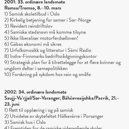
2001: 33. ordinære landsmøte
Romsa/Tromsø, 8.–10. mars
1) Samisk skoletilbud i Oslo
2) Kirkelig betjening for samer i Sør-Norge
3) Revidert reindriftslov
4) Samiske stedsnavn må komme tilsyne
5) Ikke liberaliser motorferdselloven!
6) Gábas økonomi må sikres
7) Urfolksmusikk og litteratur i Sámi Radio
8) Indre-Finnmarks bedriftsrådgivningskontor
9) Strategisk plan for å tilrettelegge for at flere kvinner og
ungdom deltar i samepolitikken
10) Forskning på sykdom hos rein og småfe
2002: 34. ordinære landsmøte
Saujj-Va’rjjel/Sør-Varanger; Báhčeveaijohka/Pasvik, 21.–
23. juni
1) Rett til opplæring i og på samisk
2) Utvidelse av skytefeltet Hálkavárre i Porsanger
3) Samisk hus i Oslo
4) Fremtiden for de samiske videregående skoler