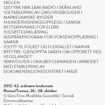
SKOLEN
12)STYRK NRK SÁMI RADIO I SKÅNLAND
13)ETABLERING AV OMSORGSBOLIGER I
MARKESAMISKE BYGDER
14)UNDERVISNINGSOPPLEGG I SAMISK
RETTSKRIVNING FOR ELDRE
15)STØTTEERKLÆRING
16)SPRÅKPROGRAM FOR VOKSENOPPLÆRING I
SAMISK
17)LYTT TIL FOLKET OG FLERTALLET I NARVIK
BYSTYRE: GJENOPPTA SAKEN OM OPPDRETT VED
VEGGLANDET!
18)INVOLVER LOKALBEFOLKNINGEN I ARBEIDET
MED ETABLERING AV
DOKUMENTASJONSSENTERET I MÁZE
2012: 42. ordinære landsmøte
Romsa/Tromsø, 26.–28. oktober
1) Sámi Etno Musihkka Guovddáš / Samisk
Etnomusikksenter