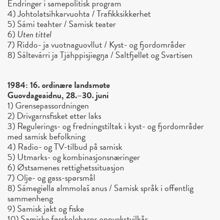
Endringer i samepolitisk program
4) Johtolatsihkarvuohta / Trafikksikkerhet
5) Sámi teahter / Samisk teater
6)
Uten tittel
7) Riddo- ja vuotnaguovllut / Kyst- og fjordområder
8) Sáltevárri ja Tjähppisjiegŋa / Saltfjellet og Svartisen
1984: 16. ordinære landsmøte
Guovdageaidnu, 28.–30. juni
1) Grensepassordningen
2) Drivgarnsfisket etter laks
3) Regulerings- og fredningstiltak i kyst- og fjordområder
med samisk befolkning
4) Radio- og TV-tilbud på samisk
5) Utmarks- og kombinasjonsnæringer
6) Østsamenes rettighetssituasjon
7) Olje- og gass-spørsmål
8) Sámegiella almmolaš anus / Samisk språk i offentlig
sammenheng
9) Samisk jakt og fiske
10) Samiske førskolebarns oppvekstvilkår