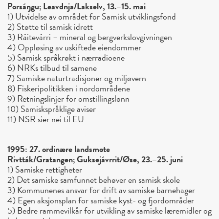
Porsáŋgu; Leavdnja/Lakselv, 13.–15. mai
1) Utvidelse av området for Samisk utviklingsfond
2) Støtte til samisk idrett
3) Ráitevárri – mineral og bergverkslovgivningen
4) Oppløsing av uskiftede eiendommer
5) Samisk språkrøkt i nærradioene
6) NRKs tilbud til samene
7) Samiske naturtradisjoner og miljøvern
8) Fiskeripolitikken i nordområdene
9) Retningslinjer for omstillingslønn
10) Samiskspråklige aviser
11) NSR sier nei til EU
1995: 27. ordinære landsmøte
Rivtták/Gratangen; Guksejávrrit/Øse, 23.–25. juni
1) Samiske rettigheter
2) Det samiske samfunnet behøver en samisk skole
3) Kommunenes ansvar for drift av samiske barnehager
4) Egen aksjonsplan for samiske kyst- og fjordområder
5) Bedre rammevilkår for utvikling av samiske læremidler og