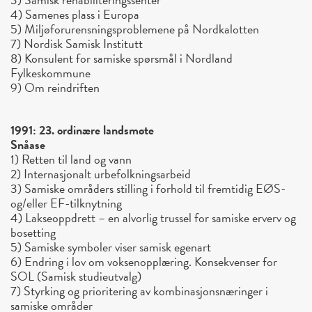
4) Samenes plass i Europa
5) Miljøforurensningsproblemene på Nordkalotten
7) Nordisk Samisk Institutt
8) Konsulent for samiske spørsmål i Nordland
Fylkeskommune
9) Om reindriften
1991: 23. ordinære landsmøte
Snåase
1) Retten til land og vann
2) Internasjonalt urbefolkningsarbeid
3) Samiske områders stilling i forhold til fremtidig EØS-
og/eller EF-tilknytning
4) Lakseoppdrett – en alvorlig trussel for samiske erverv og
bosetting
5) Samiske symboler viser samisk egenart
6) Endring i lov om voksenopplæring. Konsekvenser for
SOL (Samisk studieutvalg)
7) Styrking og prioritering av kombinasjonsnæringer i
samiske områder