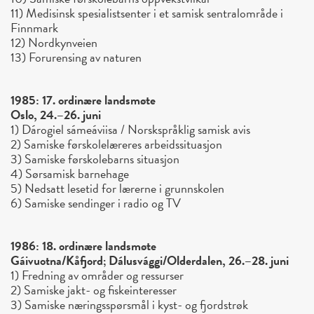
11) Medisinsk spesialistsenter i et samisk sentralområde i
Finnmark
12) Nordkynveien
13) Forurensing av naturen
1985: 17. ordinære landsmøte
Oslo, 24.–26. juni
1) Dárogiel sámeáviisa / Norskspråklig samisk avis
2) Samiske førskolelæreres arbeidssituasjon
3) Samiske førskolebarns situasjon
4) Sørsamisk barnehage
5) Nedsatt lesetid for lærerne i grunnskolen
6) Samiske sendinger i radio og TV
1986: 18. ordinære landsmøte
Gáivuotna/Kåfjord; Dálusvággi/Olderdalen, 26.–28. juni
1) Fredning av områder og ressurser
2) Samiske jakt- og fiskeinteresser
3) Samiske næringsspørsmål i kyst- og fjordstrøk