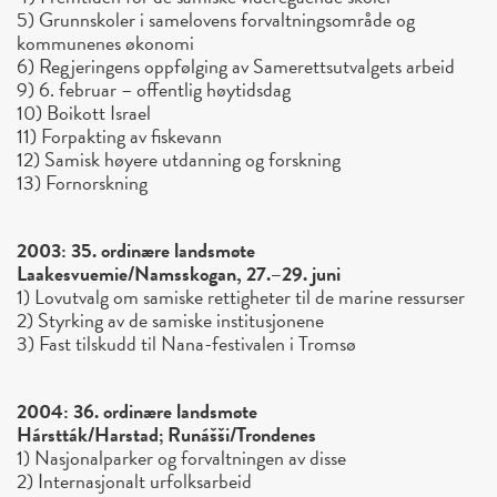
5) Grunnskoler i samelovens forvaltningsområde og
kommunenes økonomi
6) Regjeringens oppfølging av Samerettsutvalgets arbeid
9) 6. februar – offentlig høytidsdag
10) Boikott Israel
11) Forpakting av fiskevann
12) Samisk høyere utdanning og forskning
13) Fornorskning
2003: 35. ordinære landsmøte
Laakesvuemie/Namsskogan, 27.–29. juni
1) Lovutvalg om samiske rettigheter til de marine ressurser
2) Styrking av de samiske institusjonene
3) Fast tilskudd til Nana-festivalen i Tromsø
2004: 36. ordinære landsmøte
Hárstták/Harstad; Runášši/Trondenes
1) Nasjonalparker og forvaltningen av disse
2) Internasjonalt urfolksarbeid