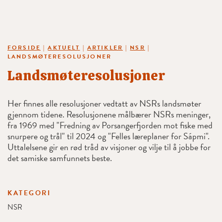
FORSIDE
|
AKTUELT
|
ARTIKLER
|
NSR
|
LANDSMØTERESOLUSJONER
Landsmøteresolusjoner
Her finnes alle resolusjoner vedtatt av NSRs landsmøter
gjennom tidene. Resolusjonene målbærer NSRs meninger,
fra 1969 med "Fredning av Porsangerfjorden mot fiske med
snurpere og trål" til 2024 og "Felles læreplaner for Sápmi".
Uttalelsene gir en rød tråd av visjoner og vilje til å jobbe for
det samiske samfunnets beste.
KATEGORI
NSR