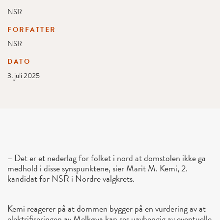
NSR
FORFATTER
NSR
DATO
3. juli 2025
– Det er et nederlag for folket i nord at domstolen ikke ga
medhold i disse synspunktene, sier Marit M. Kemi, 2.
kandidat for NSR i Nordre valgkrets.
Kemi reagerer på at dommen bygger på en vurdering av at
elektrifiseringen av Melkøya kan ses uavhengig av eventuelle