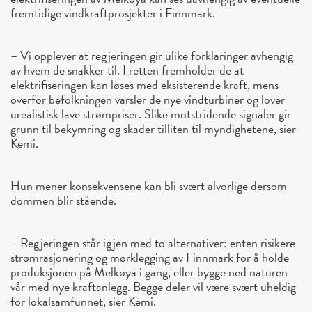
fremtidige vindkraftprosjekter i Finnmark.
– Vi opplever at regjeringen gir ulike forklaringer avhengig
av hvem de snakker til. I retten fremholder de at
elektrifiseringen kan løses med eksisterende kraft, mens
overfor befolkningen varsler de nye vindturbiner og lover
urealistisk lave strømpriser. Slike motstridende signaler gir
grunn til bekymring og skader tilliten til myndighetene, sier
Kemi.
Hun mener konsekvensene kan bli svært alvorlige dersom
dommen blir stående.
– Regjeringen står igjen med to alternativer: enten risikere
strømrasjonering og mørklegging av Finnmark for å holde
produksjonen på Melkøya i gang, eller bygge ned naturen
vår med nye kraftanlegg. Begge deler vil være svært uheldig
for lokalsamfunnet, sier Kemi.