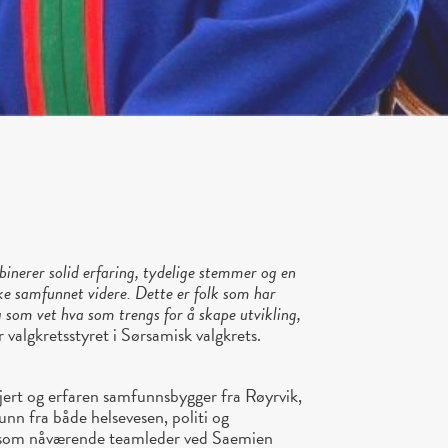
binerer solid erfaring, tydelige stemmer og en
iske samfunnet videre. Dette er folk som har
 som vet hva som trengs for å skape utvikling,
r valgkretsstyret i Sørsamisk valgkrets.
ert og erfaren samfunnsbygger fra Røyrvik,
nn fra både helsevesen, politi og
g som nåværende teamleder ved Saemien