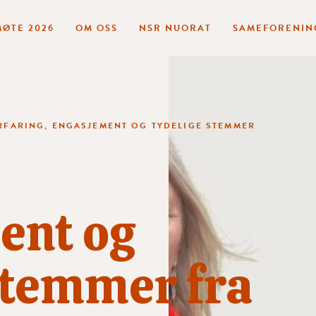
ØTE 2026
OM OSS
NSR NUORAT
SAMEFORENIN
RFARING, ENGASJEMENT OG TYDELIGE STEMMER
ent og
stemmer fra