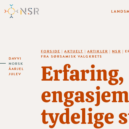
LANDSM
FORSIDE
|
AKTUELT
|
ARTIKLER
|
NSR
|
E
FRA SØRSAMISK VALGKRETS
DAVVI
Erfaring,
NORSK
ÅARJEL
JULEV
engasjem
tydelige 