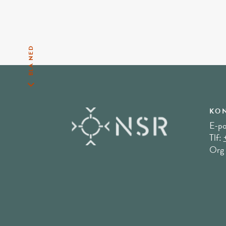
BLA NED
KON
E-po
Tlf:
Org 