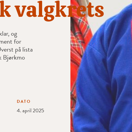
k valgkrets
klar, og
ment for
verst på lista
ik Bjørkmo
DATO
4. april 2025