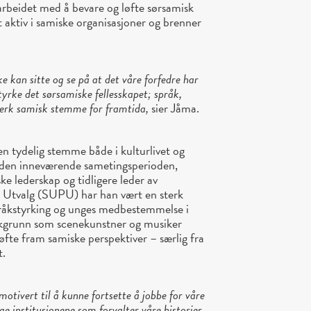
i arbeidet med å bevare og løfte sørsamisk
 aktiv i samiske organisasjoner og brenner
e kan sitte og se på at det våre forfedre har
tyrke det sørsamiske fellesskapet; språk,
sterk samisk stemme for framtida,
sier Jåma.
en tydelig stemme både i kulturlivet og
i den inneværende sametingsperioden,
e lederskap og tidligere leder av
 Utvalg (SUPU) har han vært en sterk
språkstyrking og unges medbestemmelse i
akgrunn som scenekunstner og musiker
øfte fram samiske perspektiver – særlig fra
t.
motivert til å kunne fortsette å jobbe for våre
ge institusjonene som forvalter våre historier,