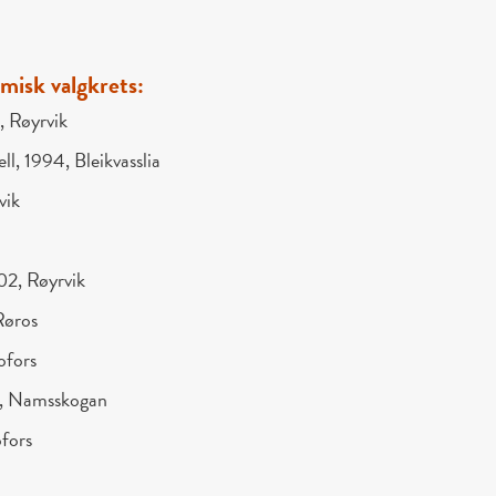
amisk valgkrets:
, Røyrvik
l, 1994, Bleikvasslia
vik
02, Røyrvik
Røros
ofors
5, Namsskogan
ofors