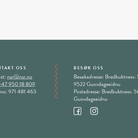
TAKT OSS
BESØK OSS
st:
nsr@nsr.no
Besøkadresse: Bredbuktnesv. 
+47 950 18 809
9522 Guovdageaidnu
no: 971 481 463
Postadresse: Bredbuktnesv. 
Guovdageaidnu