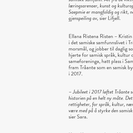
læringsarenaer, kunst og kulturo
Saepmie er mangfoldig og rikt, no
gjenspeiling av,
sier Lifjell.
Ellana Ristena Risten – Kristin 
i det samiske samfunnslivet i
morsmål, og jobber til daglig 
hjerte for samisk språk, kultur 
sameforeninga, hatt plass i Sam
fram Tråante som en samisk by
i 2017.
–
Jubileet i 2017 løftet Tråante
historien på en helt ny måte. Det
rettigheter, for språk, kultur, n
være med på å styrke den samisk
sier Sara.