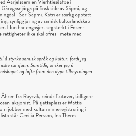
ved Åarjelsaemien Vierhtiesåafoe i
i Gáregasnjárga på finsk side av Sápmi, og
ningdal i Sør-Sápmi. Katri er særlig opptatt
ring, synliggjøring av samisk kulturlandskap
ter. Hun har engasjert seg sterkt i Fosen-
 rettigheter ikke skal ofres i møte med
il å styrke samisk språk og kultur, fordi jeg
amiske samfunn. Samtidig ønsker jeg å
landskapet og løfte fram den dype tilknytningen
Åhren fra Røyrvik, reindriftutøver, tidligere
sen-aksjonist. På sjetteplass er Mattis
som jobber med kulturminneregistrering i
ista står Cecilia Persson, Ina Theres