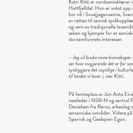
Katri Kitti er nordsamisklærer 
Hattfjelldal. Hun er vokst opp 
bor nå i Svuejjegevuemie, Sven
av retten til samisk språkopplæ
og vern av tradisjonelle levemå
saken og kjemper for at samiske
storsamfunnets interesser.
– Jeg vil bruke mine kunnskaper t
ser hvor avgjørende det er for s
synliggjøre det usynlige i kultur
til landet vi lever i,
sier Kitti.
På femteplass er Jon Anta Eira 
nestleder i NSR-N og sentral Fo
Danielsen fra Røros, arkeolog 
sørsamiske områder. Videre på l
Sparrok og Gaebpien Egon.