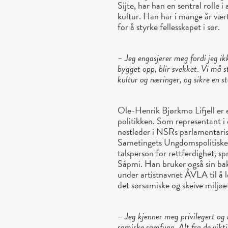
Sijte, har han en sentral rolle 
kultur. Han har i mange år vært
for å styrke fellesskapet i sør.
– Jeg engasjerer meg fordi jeg ikk
bygget opp, blir svekket. Vi må s
kultur og næringer, og sikre en 
Ole-Henrik Bjørkmo Lifjell er 
politikken. Som representant 
nestleder i NSRs parlamentarisk
Sametingets Ungdomspolitiske
talsperson for rettferdighet, 
Sápmi. Han bruker også sin b
under artistnavnet ÅVLA til å l
det sørsamiske og skeive miljøe
–
Jeg kjenner meg privilegert og 
samiske samfunn. Alt fra de vikti