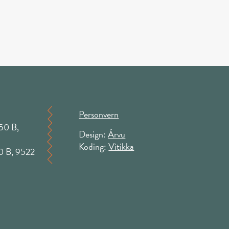
Personvern
50 B,
Design:
Árvu
Koding:
Vitikka
50 B, 9522