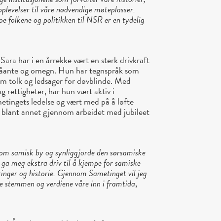
pplevelser til våre nødvendige møteplasser.
e folkene og politikken til NSR er en tydelig
Sara har i en årrekke vært en sterk drivkraft
 Tråante og omegn. Hun har tegnspråk som
som tolk og ledsager for døvblinde. Med
og rettigheter, har hun vært aktiv i
etingets ledelse og vært med på å løfte
 blant annet gjennom arbeidet med jubileet
 som samisk by og synliggjorde den sørsamiske
 ga meg ekstra driv til å kjempe for samiske
æringer og historie. Gjennom Sametinget vil jeg
e stemmen og verdiene våre inn i framtida
,