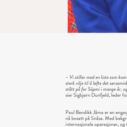
– Vi stiller med en liste som kom
sterk vilje til å løfte det sørsam
stått på for Sápmi i mange år, og
sier Sigbjørn Dunfjeld, leder fo
Paul Bendikk Jåma er en engasj
nå bosatt på Snåsa. Med bakgru
internasjonale operasjoner, o