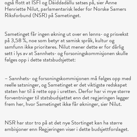
også flott at ISFI og Dáiddadállu satses på, sier Anne
Henriette Nilut, parlamentarisk leder for Norske Samers
Riksforbund (NSR) på Sametinget.
Sametinget får ingen økning ut over en lønns- og prisvekst
på 3,58 %, noe som betyr at samisk språk, kultur og
samfunn ikke prioriteres. Nilut mener dette er for dårlig
sett i lys av at Sannhets- og forsoningskommisjonen skulle
følges opp i dette statsbudsjettet:
– Sannhets- og forsoningskommisjonen må følges opp med
reelle satsninger, og Sametinget er det viktigste redskapet
staten har til å rette opp i uretten. Derfor har vi mye større
forventninger til statsbudsjettet enn det regjeringen legger
frem her, hvor Sametinget ikke får økninger, sier Nilut.
NSR har stor tro på at det nye Stortinget kan ha større
ambisjoner enn Regjeringen viser i dette budsjettforslaget.