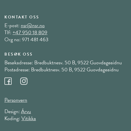
KONTAKT OSS
E-post:
nsr@nsr.no
Tlf:
+47 950 18 809
Org no: 971 481 463
BESØK OSS
Besøkadresse: Bredbuktnesv. 50 B, 9522 Guovdageaidnu
Postadresse: Bredbuktnesv. 50 B, 9522 Guovdageaidnu
Personvern
Design:
Árvu
Koding:
Vitikka