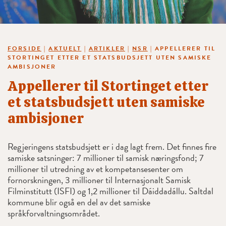
FORSIDE
|
AKTUELT
|
ARTIKLER
|
NSR
|
APPELLERER TIL
STORTINGET ETTER ET STATSBUDSJETT UTEN SAMISKE
AMBISJONER
Appellerer til Stortinget etter
et statsbudsjett uten samiske
ambisjoner
Regjeringens statsbudsjett er i dag lagt frem. Det finnes fire
samiske satsninger: 7 millioner til samisk næringsfond; 7
millioner til utredning av et kompetansesenter om
fornorskningen, 3 millioner til Internasjonalt Samisk
Filminstitutt (ISFI) og 1,2 millioner til Dáiddadállu. Saltdal
kommune blir også en del av det samiske
språkforvaltningsområdet.