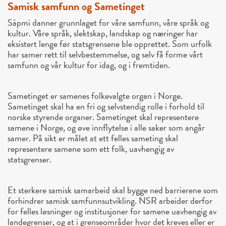
Samisk samfunn og Sametinget
Sápmi danner grunnlaget for våre samfunn, våre språk og
kultur. Våre språk, slektskap, landskap og næringer har
eksistert lenge før statsgrensene ble opprettet. Som urfolk
har samer rett til selvbestemmelse, og selv få forme vårt
samfunn og vår kultur for idag, og i fremtiden.
Sametinget er samenes folkevalgte organ i Norge.
Sametinget skal ha en fri og selvstendig rolle i forhold til
norske styrende organer. Sametinget skal representere
samene i Norge, og øve innflytelse i alle saker som angår
samer. På sikt er målet at ett felles sameting skal
representere samene som ett folk, uavhengig av
statsgrenser.
Et sterkere samisk samarbeid skal bygge ned barrierene som
forhindrer samisk samfunnsutvikling. NSR arbeider derfor
for felles løsninger og institusjoner for samene uavhengig av
landegrenser, og at i grenseområder hvor det kreves eller er