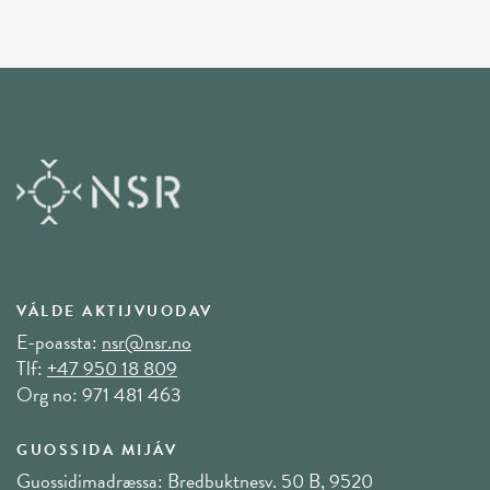
VÁLDE AKTIJVUODAV
E-poassta:
nsr@nsr.no
Tlf:
+47 950 18 809
Org no: 971 481 463
GUOSSIDA MIJÁV
Guossidimadræssa: Bredbuktnesv. 50 B, 9520