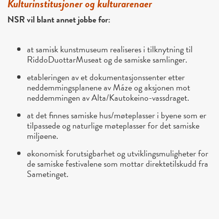
Kulturinstitusjoner og kulturarenaer
NSR vil blant annet jobbe for:
at samisk kunstmuseum realiseres i tilknytning til
RiddoDuottarMuseat og de samiske samlinger.
etableringen av et dokumentasjonssenter etter
neddemmingsplanene av Máze og aksjonen mot
neddemmingen av Alta/Kautokeino-vassdraget.
at det finnes samiske hus/møteplasser i byene som er
tilpassede og naturlige møteplasser for det samiske
miljøene.
økonomisk forutsigbarhet og utviklingsmuligheter for
de samiske festivalene som mottar direktetilskudd fra
Sametinget.