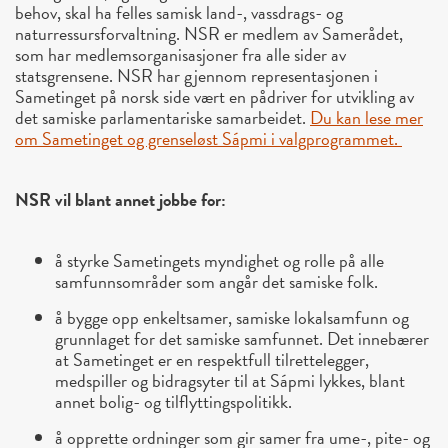
behov, skal ha felles samisk land-, vassdrags- og
naturressursforvaltning. NSR er medlem av Samerådet,
som har medlemsorganisasjoner fra alle sider av
statsgrensene. NSR har gjennom representasjonen i
Sametinget på norsk side vært en pådriver for utvikling av
det samiske parlamentariske samarbeidet.
Du kan lese mer
om Sametinget og grenseløst Sápmi i valgprogrammet.
NSR vil blant annet jobbe for:
å styrke Sametingets myndighet og rolle på alle
samfunnsområder som angår det samiske folk.
å bygge opp enkeltsamer, samiske lokalsamfunn og
grunnlaget for det samiske samfunnet. Det innebærer
at Sametinget er en respektfull tilrettelegger,
medspiller og bidragsyter til at Sápmi lykkes, blant
annet bolig- og tilflyttingspolitikk.
å opprette ordninger som gir samer fra ume-, pite- og