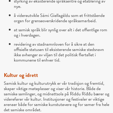
styrking av eksisterende språksentre og etablering av
nye.
å videreutvikle Sámi Giellagáldu som et frittstående
organ for grenseoverskridende språksamarbeid.
at samisk språk blir synlig over alt i det offentlige rom
og i hverdagen.
revidering av stadnamnloven for å sikre at den
offisielle statusen til eksisterende samiske stedsnavn
ikke avhenger av viljen til det politisk flertallet i
kommunene til enhver tid.
Kultur og idrett
Samisk kultur og kulturutrykk er vår tradisjon og fremtid,
skaper viktige møteplasser og viser vår historie. Både de
samiske samlinger, og midnattsola på Riddu Riđđu bærer og
viderefører vår kultur. Institusjoner og festivaler er viktige
arenaer både for samiske kunstutøvere og for samer fra hele
det samiske området.