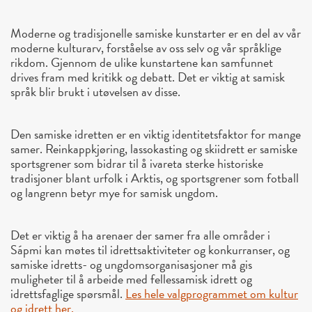
Moderne og tradisjonelle samiske kunstarter er en del av vår
moderne kulturarv, forståelse av oss selv og vår språklige
rikdom. Gjennom de ulike kunstartene kan samfunnet
drives fram med kritikk og debatt. Det er viktig at samisk
språk blir brukt i utøvelsen av disse.
Den samiske idretten er en viktig identitetsfaktor for mange
samer. Reinkappkjøring, lassokasting og skiidrett er samiske
sportsgrener som bidrar til å ivareta sterke historiske
tradisjoner blant urfolk i Arktis, og sportsgrener som fotball
og langrenn betyr mye for samisk ungdom.
Det er viktig å ha arenaer der samer fra alle områder i
Sápmi kan møtes til idrettsaktiviteter og konkurranser, og
samiske idretts- og ungdomsorganisasjoner må gis
muligheter til å arbeide med fellessamisk idrett og
idrettsfaglige spørsmål.
Les hele valgprogrammet om kultur
og idrett her.