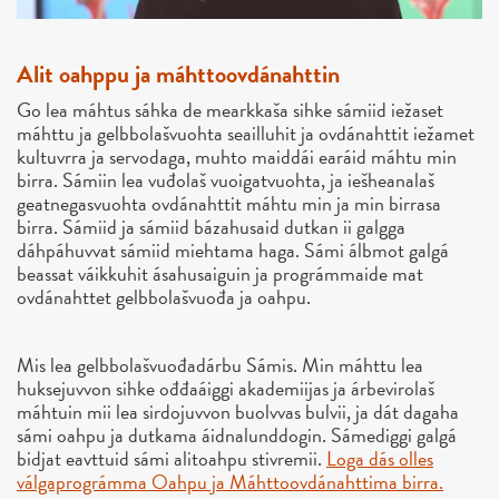
Alit oahppu ja máhttoovdánahttin
Go lea máhtus sáhka de mearkkaša sihke sámiid iežaset
máhttu ja gelbbolašvuohta seailluhit ja ovdánahttit iežamet
kultuvrra ja servodaga, muhto maiddái earáid máhtu min
birra. Sámiin lea vuđolaš vuoigatvuohta, ja iešheanalaš
geatnegasvuohta ovdánahttit máhtu min ja min birrasa
birra. Sámiid ja sámiid bázahusaid dutkan ii galgga
dáhpáhuvvat sámiid miehtama haga. Sámi álbmot galgá
beassat váikkuhit ásahusaiguin ja prográmmaide mat
ovdánahttet gelbbolašvuođa ja oahpu.
Mis lea gelbbolašvuođadárbu Sámis. Min máhttu lea
huksejuvvon sihke ođđaáiggi akademiijas ja árbevirolaš
máhtuin mii lea sirdojuvvon buolvvas bulvii, ja dát dagaha
sámi oahpu ja dutkama áidnalunddogin. Sámediggi galgá
bidjat eavttuid sámi alitoahpu stivremii.
Loga dás olles
válgaprográmma Oahpu ja Máhttoovdánahttima birra.