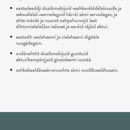
eastadeaddji doaibmabijuid veahkaválddálašvuođa ja
seksuálalaš vearredaguid hárrái sámi servodagas, ja
ahte mánát ja nuorat oahpahuvvojit leat
dihtomielalažžan iežaset ja earáid rájáid ektui.
eastadit vealaheami ja cielaheami digitála
vuogádagain.
ovdánahttit doaibmabijuid guottuid
ektui/kampánjjaid givssideami vuostá.
sohkabealdásseárvovuohta sámi vuođđoealáhusain.