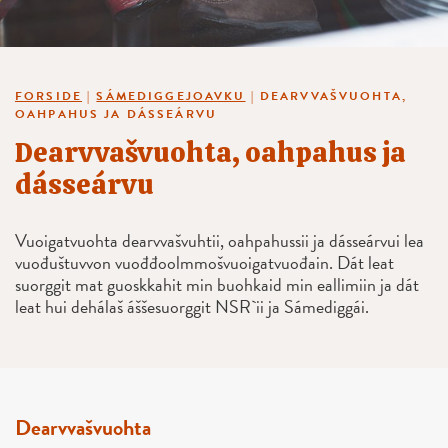
FORSIDE
|
SÁMEDIGGEJOAVKU
|
DEARVVAŠVUOHTA,
OAHPAHUS JA DÁSSEÁRVU
Dearvvašvuohta, oahpahus ja
dásseárvu
Vuoigatvuohta dearvvašvuhtii, oahpahussii ja dásseárvui lea
vuođuštuvvon vuođđoolmmošvuoigatvuođain. Dát leat
suorggit mat guoskkahit min buohkaid min eallimiin ja dát
leat hui dehálaš áššesuorggit NSR`ii ja Sámediggái.
Dearvvašvuohta