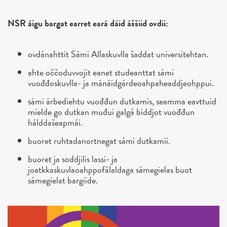
NSR áigu bargat earret eará dáid áššiid ovdii:
ovdánahttit Sámi Allaskuvlla šaddat universitehtan.
ahte oččoduvvojit eanet studeanttat sámi
vuođđoskuvlla- ja mánáidgárdeoahpaheaddjeohppui.
sámi árbediehtu vuođđun dutkamis, seamma eavttuid
mielde go dutkan muđui galgá biddjot vuođđun
hálddašeapmái.
buoret ruhtadanortnegat sámi dutkamii.
buoret ja soddjilis lassi- ja
joatkkaskuvlaoahppofálaldaga sámegielas buot
sámegielat bargiide.