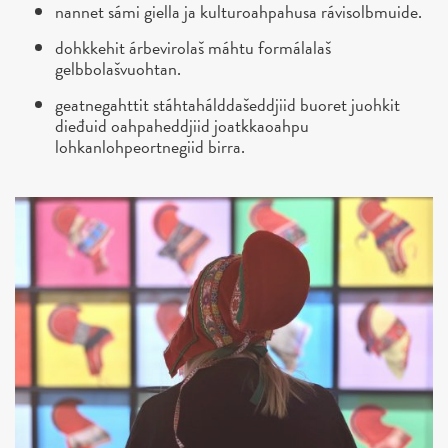
nannet sámi giella ja kulturoahpahusa rávisolbmuide.
dohkkehit árbevirolaš máhtu formálalaš
gelbbolašvuohtan.
geatnegahttit stáhtahálddašeddjiid buoret juohkit
dieđuid oahpaheddjiid joatkkaoahpu
lohkanlohpeortnegiid birra.