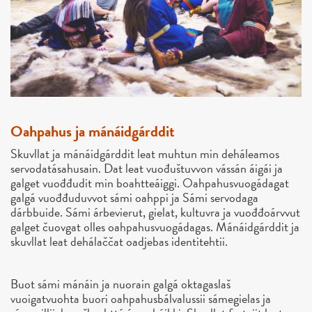
Oahpahus ja mánáidgárddit
Skuvllat ja mánáidgárddit leat muhtun min deháleamos
servodatásahusain. Dat leat vuođuštuvvon vássán áigái ja
galget vuođđudit min boahtteáiggi. Oahpahusvuogádagat
galgá vuođđuduvvot sámi oahppi ja Sámi servodaga
dárbbuide. Sámi árbevierut, gielat, kultuvra ja vuođđoárvvut
galget čuovgat olles oahpahusvuogádagas. Mánáidgárddit ja
skuvllat leat dehálaččat oadjebas identitehtii.
Buot sámi mánáin ja nuorain galgá oktagaslaš
vuoigatvuohta buori oahpahusbálvalussii sámegielas ja