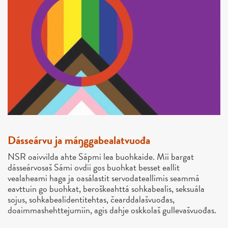
Dásseárvu ja máŋggabealatvuođa
NSR oaivvilda ahte Sápmi lea buohkaide. Mii bargat
dásseárvosaš Sámi ovdii gos buohkat besset eallit
vealaheami haga ja oasálastit servodateallimis seammá
eavttuin go buohkat, beroškeahttá sohkabealis, seksuála
sojus, sohkabealidentitehtas, čearddalašvuođas,
doaimmashehttejumiin, agis dahje oskkolaš gullevašvuođas.