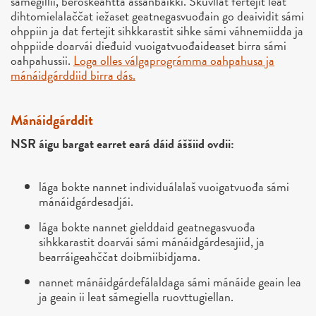
sámegillii, beroškeahttá ássanbáikki. Skuvllat fertejit leat
dihtomielalaččat iežaset geatnegasvuođain go deaividit sámi
ohppiin ja dat fertejit sihkkarastit sihke sámi váhnemiidda ja
ohppiide doarvái dieđuid vuoigatvuođaideaset birra sámi
oahpahussii.
Loga olles válgaprográmma oahpahusa ja
mánáidgárddiid birra dás.
Mánáidgárddit
NSR áigu bargat earret eará dáid áššiid ovdii:
lága bokte nannet individuálalaš vuoigatvuođa sámi
mánáidgárdesadjái.
lága bokte nannet gielddaid geatnegasvuođa
sihkkarastit doarvái sámi mánáidgárdesajiid, ja
bearráigeahččat doibmiibidjama.
nannet mánáidgárdefálaldaga sámi mánáide geain lea
ja geain ii leat sámegiella ruovttugiellan.