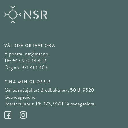
VÁLDDE OKTAVUOĐA
E-poasta:
nsr@nsr.no
Tlf:
+47 950 18 809
Org no: 971 481 463
FINA MIN GUOSSIS
Galledančujuhus: Bredbuktnesv. 50 B, 9520
Guovdageaidnu
Poastačujuhus: Pb. 173, 9521 Guovdageaidnu