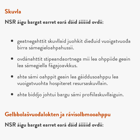
Skuvla
NSR áigu bargat earret eará dáid áššiid ovdii:
geatnegahttit skuvllaid juohkit dieđuid vuoigatvuođa
birra sámegieloahpahussii.
ovdánahttit stipeandaortnega mii lea ohppiide geain
lea sámegiella fágajoavkkus.
ahte sámi oahppit geain lea gáiddusoahppu lea
vuoigatvuohta hospiteret resursaskuvllain.
ahte biddjo johtui bargu sámi profiilaskuvllaiguin.
Gelbbolašvuođalokten ja rávisolbmooahppu
NSR áigu bargat earret eará dáid áššiid ovdii: