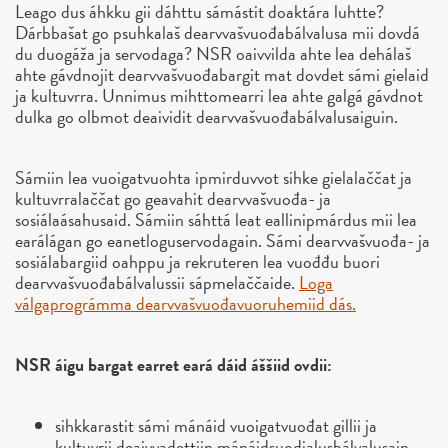
Leago dus áhkku gii dáhttu sámástit doaktára luhtte?
Dárbbašat go psuhkalaš dearvvašvuođabálvalusa mii dovdá
du duogáža ja servodaga? NSR oaivvilda ahte lea dehálaš
ahte gávdnojit dearvvašvuođabargit mat dovdet sámi gielaid
ja kultuvrra. Unnimus mihttomearri lea ahte galgá gávdnot
dulka go olbmot deaividit dearvvašvuođabálvalusaiguin.
Sámiin lea vuoigatvuohta ipmirduvvot sihke gielalaččat ja
kultuvrralaččat go geavahit dearvvašvuođa- ja
sosiálaásahusaid. Sámiin sáhttá leat eallinipmárdus mii lea
earálágan go eanetloguservodagain. Sámi dearvvašvuođa- ja
sosiálabargiid oahppu ja rekruteren lea vuođđu buori
dearvvašvuođabálvalussii sápmelaččaide.
Loga
válgaprográmma dearvvašvuođavuoruhemiid dás.
NSR áigu bargat earret eará dáid áššiid ovdii:
sihkkarastit sámi mánáid vuoigatvuođat gillii ja
kultuvrii deaivvadettiin mánáidsuodjalusbálvalusain,