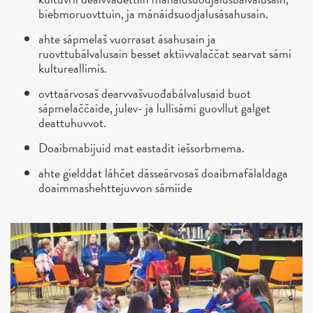
biebmoruovttuin, ja mánáidsuodjalusásahusain.
ahte sápmelaš vuorrasat ásahusain ja
ruovttubálvalusain besset aktiivvalaččat searvat sámi
kultureallimis.
ovttaárvosaš dearvvašvuođabálvalusaid buot
sápmelaččaide, julev- ja lullisámi guovllut galget
deattuhuvvot.
Doaibmabijuid mat eastadit iešsorbmema.
ahte gielddat láhčet dásseárvosaš doaibmafálaldaga
doaimmashehttejuvvon sámiide