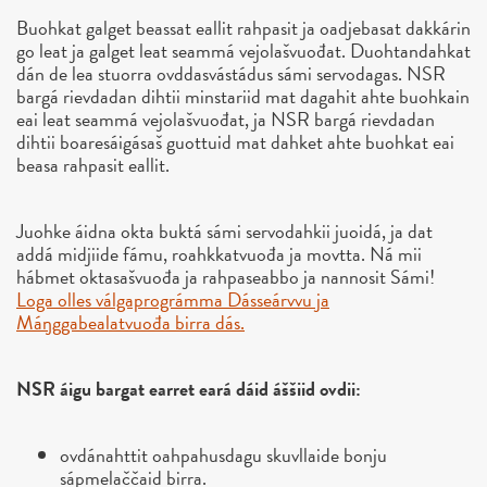
Buohkat galget beassat eallit rahpasit ja oadjebasat dakkárin
go leat ja galget leat seammá vejolašvuođat. Duohtandahkat
dán de lea stuorra ovddasvástádus sámi servodagas. NSR
bargá rievdadan dihtii minstariid mat dagahit ahte buohkain
eai leat seammá vejolašvuođat, ja NSR bargá rievdadan
dihtii boaresáigásaš guottuid mat dahket ahte buohkat eai
beasa rahpasit eallit.
Juohke áidna okta buktá sámi servodahkii juoidá, ja dat
addá midjiide fámu, roahkkatvuođa ja movtta. Ná mii
hábmet oktasašvuođa ja rahpaseabbo ja nannosit Sámi!
Loga olles válgaprográmma Dásseárvvu ja
Máŋggabealatvuođa birra dás.
NSR áigu bargat earret eará dáid áššiid ovdii:
ovdánahttit oahpahusdagu skuvllaide bonju
sápmelaččaid birra.