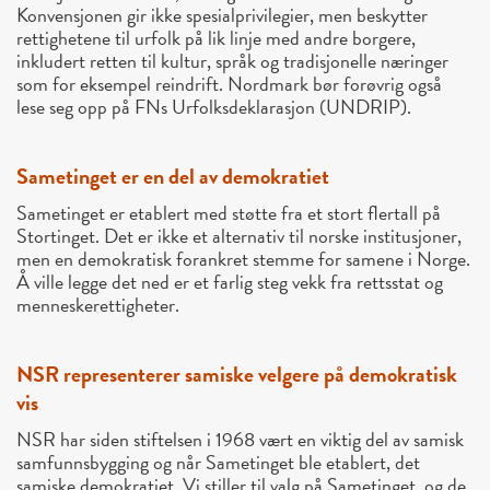
Konvensjonen gir ikke spesialprivilegier, men beskytter
rettighetene til urfolk på lik linje med andre borgere,
inkludert retten til kultur, språk og tradisjonelle næringer
som for eksempel reindrift. Nordmark bør forøvrig også
lese seg opp på FNs Urfolksdeklarasjon (UNDRIP).
Sametinget er en del av demokratiet
Sametinget er etablert med støtte fra et stort flertall på
Stortinget. Det er ikke et alternativ til norske institusjoner,
men en demokratisk forankret stemme for samene i Norge.
Å ville legge det ned er et farlig steg vekk fra rettsstat og
menneskerettigheter.
NSR representerer samiske velgere på demokratisk
vis
NSR har siden stiftelsen i 1968 vært en viktig del av samisk
samfunnsbygging og når Sametinget ble etablert, det
samiske demokratiet. Vi stiller til valg på Sametinget, og de