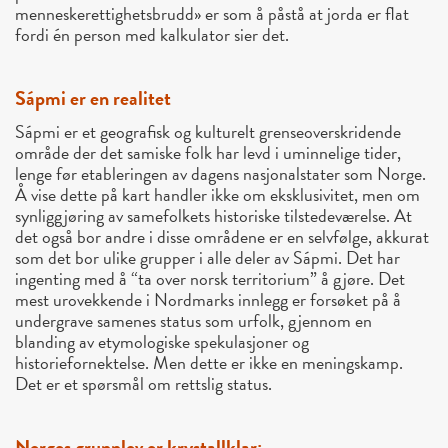
menneskerettighetsbrudd» er som å påstå at jorda er flat
fordi én person med kalkulator sier det.
Sápmi er en realitet
Sápmi er et geografisk og kulturelt grenseoverskridende
område der det samiske folk har levd i uminnelige tider,
lenge før etableringen av dagens nasjonalstater som Norge.
Å vise dette på kart handler ikke om eksklusivitet, men om
synliggjøring av samefolkets historiske tilstedeværelse. At
det også bor andre i disse områdene er en selvfølge, akkurat
som det bor ulike grupper i alle deler av Sápmi. Det har
ingenting med å “ta over norsk territorium” å gjøre. Det
mest urovekkende i Nordmarks innlegg er forsøket på å
undergrave samenes status som urfolk, gjennom en
blanding av etymologiske spekulasjoner og
historiefornektelse. Men dette er ikke en meningskamp.
Det er et spørsmål om rettslig status.
Norges grunnlov er krystallklar: