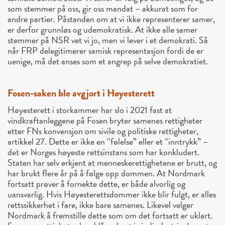
som stemmer på oss, gir oss mandat – akkurat som for
andre partier. Påstanden om at vi ikke representerer samer,
er derfor grunnløs og udemokratisk. At ikke alle samer
stemmer på NSR vet vi jo, men vi lever i et demokrati. Så
når FRP delegitimerer samisk representasjon fordi de er
uenige, må det anses som et angrep på selve demokratiet.
Fosen-saken ble avgjort i Høyesterett
Høyesterett i storkammer har slo i 2021 fast at
vindkraftanleggene på Fosen bryter samenes rettigheter
etter FNs konvensjon om sivile og politiske rettigheter,
artikkel 27. Dette er ikke en “følelse” eller et “inntrykk” –
det er Norges høyeste rettsinstans som har konkludert.
Staten har selv erkjent at menneskerettighetene er brutt, og
har brukt flere år på å følge opp dommen. At Nordmark
fortsatt prøver å fornekte dette, er både alvorlig og
uansvarlig. Hvis Høyesterettsdommer ikke blir fulgt, er alles
rettssikkerhet i fare, ikke bare samenes. Likevel velger
Nordmark å fremstille dette som om det fortsatt er uklart.