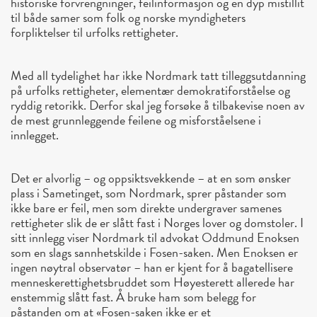
historiske forvrengninger, feilinformasjon og en dyp mistillit
til både samer som folk og norske myndigheters
forpliktelser til urfolks rettigheter.
Med all tydelighet har ikke Nordmark tatt tilleggsutdanning
på urfolks rettigheter, elementær demokratiforståelse og
ryddig retorikk. Derfor skal jeg forsøke å tilbakevise noen av
de mest grunnleggende feilene og misforståelsene i
innlegget.
Det er alvorlig – og oppsiktsvekkende – at en som ønsker
plass i Sametinget, som Nordmark, sprer påstander som
ikke bare er feil, men som direkte undergraver samenes
rettigheter slik de er slått fast i Norges lover og domstoler. I
sitt innlegg viser Nordmark til advokat Oddmund Enoksen
som en slags sannhetskilde i Fosen-saken. Men Enoksen er
ingen nøytral observatør – han er kjent for å bagatellisere
menneskerettighetsbruddet som Høyesterett allerede har
enstemmig slått fast. Å bruke ham som belegg for
påstanden om at «Fosen-saken ikke er et