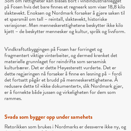
Som om rettigheter kan blåses bort i vindindustrianlegget
på Fosen hvis det bare finnes et regneark som viser 18,8 kilo
slaktevekt. Enoksen og Nordmark forsøker å gjøre saken til
et spørsmål om tall – reintall, slaktevekt, historiske
variasjoner. Men menneskerettighetene beskytter ikke kilo
kjøtt – de beskytter mennesker og kultur, språk og livsform.
Vindkraftutbyggingen på Fosen har forringet og
fragmentert viktige vinterbeiter, og dermed krenket det
materielle grunnlaget for reindrifta som sørsamisk
kulturbærer. Det er dette Høyesterett vurderte. Det er
dette regjeringen nå forsøker å finne en løsning på – fordi
det fortsatt pågår et brudd på menneskerettighetene. Å
redusere dette til «ikke dokumentert», slik Nordmark gjør,
er å fornekte både jussen og virkeligheten for dem som
rammes.
Svada som bygger opp under samehets
Retorikken som brukes i Nordmarks er dessverre ikke ny, og