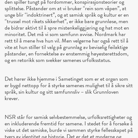
den spiller tungt på fordommer, konspirasjonsteorier og
splittelse. Påstander om at vi bruker “rein som våpen”, at
unge blir “indoktrinert”, og at samisk språk og kultur er en
“trussel mot rikets sikkerhet”, er ikke bare grunnløse, men
de bidrar aktivt til å spre mistenkeliggjøring og hat mot en
minoritet. Det må vi som samfunn avvise. Nordmark har
rett til å mene hva hun vil. Men velgerne har også rett til å
vite at hun stiller til valg på grunnlag av beviselig feilaktige
påstander, en fornektelse av enstemmig høyesterettsdom,
og en retorikk som svekker samenes urfolksstatus.
Det hører ikke hjemme i Sametinget som er et organ som
er bygd nettopp for å styrke samenes mulighet til å sikre sitt
språk, sin kultur og sitt samfunnsliv – slik Grunnloven
krever.
NSR står for samisk selvbestemmelse, urfolksrettigheter og
en inkluderende fremtid for samene. I stedet for å forsøke å
viske ut det samiske, burde vi sammen styrke fellesskapet på
tvers av identitet og historie. Det er det et moderne og