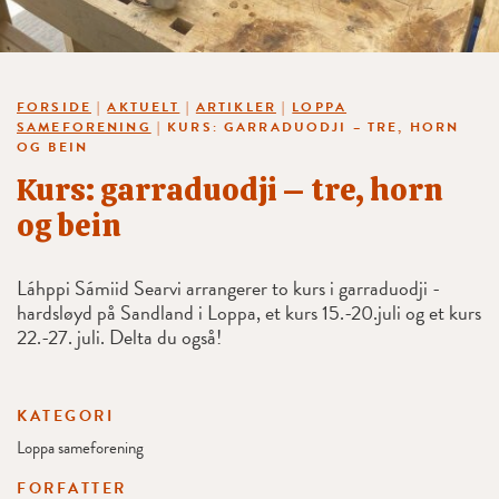
FORSIDE
|
AKTUELT
|
ARTIKLER
|
LOPPA
SAMEFORENING
|
KURS: GARRADUODJI – TRE, HORN
OG BEIN
Kurs: garraduodji – tre, horn
og bein
Láhppi Sámiid Searvi arrangerer to kurs i garraduodji -
hardsløyd på Sandland i Loppa, et kurs 15.-20.juli og et kurs
22.-27. juli. Delta du også!
KATEGORI
Loppa sameforening
FORFATTER