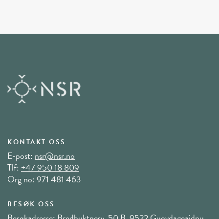
KONTAKT OSS
E-post:
nsr@nsr.no
Tlf:
+47 950 18 809
Org no: 971 481 463
BESØK OSS
Besøkadresse: Bredbuktnesv. 50 B, 9522 Guovdageaidnu