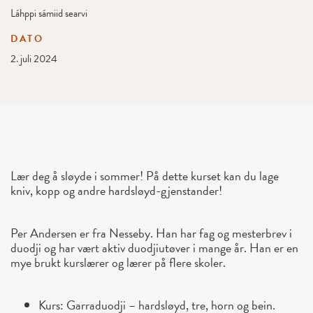
Láhppi sámiid searvi
DATO
2. juli 2024
Lær deg å sløyde i sommer! På dette kurset kan du lage
kniv, kopp og andre hardsløyd-gjenstander!
Per Andersen er fra Nesseby. Han har fag og mesterbrev i
duodji og har vært aktiv duodjiutøver i mange år. Han er en
mye brukt kurslærer og lærer på flere skoler.
Kurs: Garraduodji – hardsløyd, tre, horn og bein.