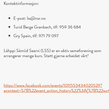
Kontaktinformasjon:
E-post: lss@nsr.no
Turid Berge Grønbech, tlf: 959 36 684
Gry Spein, tlf: 971 79 097
Láhppi Sámiid Searvi (LSS) er en aktiv sameforening som
arrangerer mange kurs. Støtt gjerne arbeidet vårt!
https://www.facebook.com/events/1011553434020529?
acontext=%7B%22event_action_history%22%3A[%7B%22