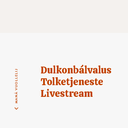
Dulkonbálvalus
MANÁ VUOLLELIJ
Tolketjeneste
Livestream