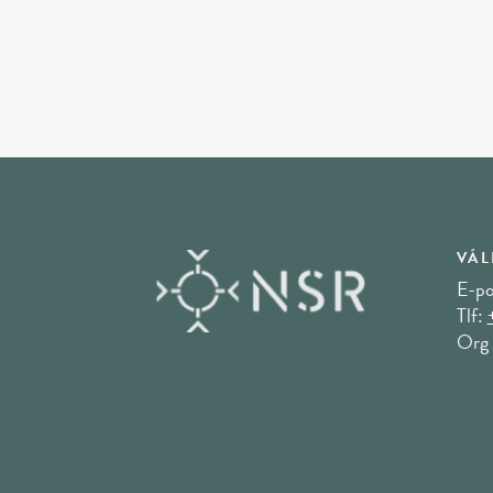
VÁL
E-po
Tlf:
Org 