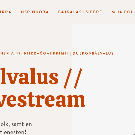
BIRRA
NSR NUORA
BÁJKÁLASJ SIEBRE
MIJÁ POL
 NSR:A 49. RIIKKAČOAHKKIMII
|
DULKONBÁLVALUS
lvalus //
ivestream
tolk, samt en
etjenesten!