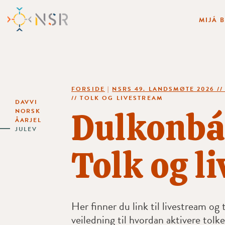
MIJÁ 
FORSIDE
|
NSRS 49. LANDSMØTE 2026 //
// TOLK OG LIVESTREAM
DAVVI
Dulkonbá
NORSK
ÅARJEL
JULEV
Tolk og l
Her finner du link til livestream og 
veiledning til hvordan aktivere tolk