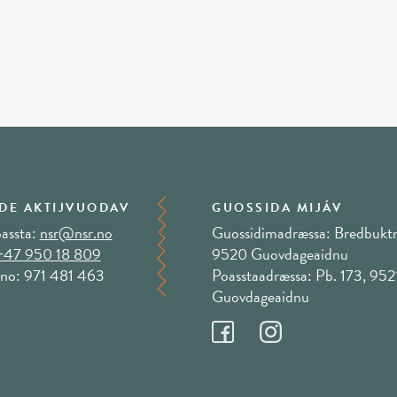
DE AKTIJVUODAV
GUOSSIDA MIJÁV
assta:
nsr@nsr.no
Guossidimadræssa: Bredbuktn
+47 950 18 809
9520 Guovdageaidnu
no: 971 481 463
Poasstaadræssa: Pb. 173, 952
Guovdageaidnu