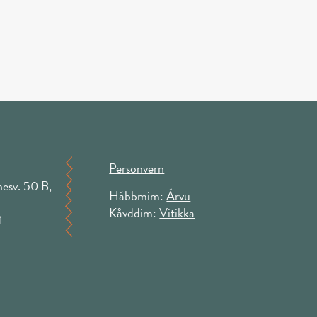
Personvern
esv. 50 B,
Hábbmim:
Árvu
Kåvddim:
Vitikka
1