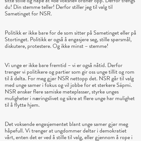
sitte stille og håpe at «de voksne» ordner opp. Derfor trengs
du! Din stemme teller! Derfor stiller jeg til valg til
Sametinget for NSR.
Politikk er ikke bare for de som sitter på Sametinget eller på
Stortinget. Politikk er også å engasjere seg, stille spørsmål,
diskutere, protestere. Og ikke minst – stemme!
Vi unge er ikke bare fremtid – vi er også nåtid. Derfor
trenger vi politikere og partier som gir oss unge tillit og rom
til å delta. For meg gjør NSR nettopp det. NSR går til valg
med unge samer i fokus og vil jobbe for et sterkere Sápmi.
NSR ønsker flere samiske møteplasser, styrke unges
muligheter i næringslivet og sikre at flere unge har mulighet
til å flytte hjem.
Det voksende engasjementet blant unge samer gjør meg
håpefull. Vi trenger at ungdommer deltar i demokratiet
vårt, enten det er ved å stille til valg, eller gjennom å rope i