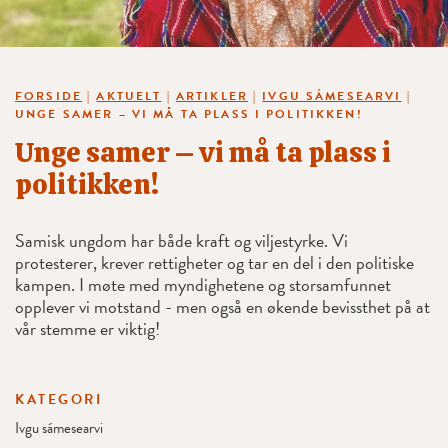
FORSIDE
|
AKTUELT
|
ARTIKLER
|
IVGU SÁMESEARVI
|
UNGE SAMER – VI MÅ TA PLASS I POLITIKKEN!
Unge samer – vi må ta plass i
politikken!
Samisk ungdom har både kraft og viljestyrke. Vi
protesterer, krever rettigheter og tar en del i den politiske
kampen. I møte med myndighetene og storsamfunnet
opplever vi motstand - men også en økende bevissthet på at
vår stemme er viktig!
KATEGORI
Ivgu sámesearvi