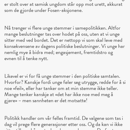
er stolt over at samisk ungdom står opp mot urett, akkurat
som de gjorde under Fosen-aksjonene.
Nå trenger vi flere unge stemmer i samepolitikken. Altfor
mange beslutninger tas over hodet på oss, uten at vi unge
sitter med ved bordet. Det er nettopp vi som skal leve med
konsekvensene av dagens politiske beslutninger. Vi unge har
nemlig mye å bidra med; engasjement, fremtidstro og
evnen til å tenke nytt.
Likevel er vi for få unge stemmer i den politiske samtalen.
Hvorfor? Kanskje fordi unge føler seg utrygge, redde for å si
noe «feil», eller har tanker om at min stemme ikke teller.
Mange tenker kanskje at «det har ikke noe med meg å
gjøre» – men sannheten er det motsatte!
Politikk handler om vår felles framtid. De valgene som tas i
dag vil prege flere generasjoner etter oss. Og da kan vi ikke