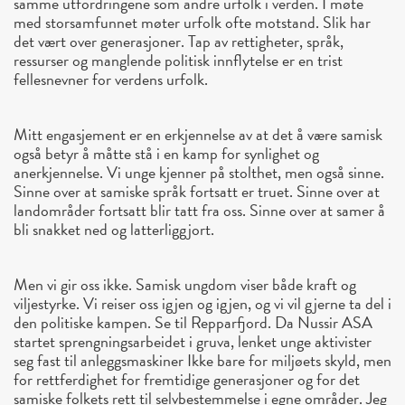
samme utfordringene som andre urfolk i verden. I møte
med storsamfunnet møter urfolk ofte motstand. Slik har
det vært over generasjoner. Tap av rettigheter, språk,
ressurser og manglende politisk innflytelse er en trist
fellesnevner for verdens urfolk.
Mitt engasjement er en erkjennelse av at det å være samisk
også betyr å måtte stå i en kamp for synlighet og
anerkjennelse. Vi unge kjenner på stolthet, men også sinne.
Sinne over at samiske språk fortsatt er truet. Sinne over at
landområder fortsatt blir tatt fra oss. Sinne over at samer å
bli snakket ned og latterliggjort.
Men vi gir oss ikke. Samisk ungdom viser både kraft og
viljestyrke. Vi reiser oss igjen og igjen, og vi vil gjerne ta del i
den politiske kampen. Se til Repparfjord. Da Nussir ASA
startet sprengningsarbeidet i gruva, lenket unge aktivister
seg fast til anleggsmaskiner Ikke bare for miljøets skyld, men
for rettferdighet for fremtidige generasjoner og for det
samiske folkets rett til selvbestemmelse i egne områder. Jeg