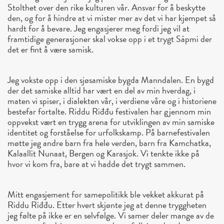
Stolthet over den rike kulturen vår. Ansvar for å beskytte
den, og for å hindre at vi mister mer av det vi har kjempet så
hardt for å bevare. Jeg engasjerer meg fordi jeg vil at
framtidige generasjoner skal vokse opp i et trygt Sápmi der
det er fint å være samisk.
Jeg vokste opp i den sjøsamiske bygda Manndalen. En bygd
der det samiske alltid har vært en del av min hverdag, i
maten vi spiser, i dialekten vår, i verdiene våre og i historiene
bestefar fortalte. Riddu Riđđu festivalen har gjennom min
oppvekst vært en trygg arena for utviklingen av min samiske
identitet og forståelse for urfolkskamp. På barnefestivalen
møtte jeg andre barn fra hele verden, barn fra Kamchatka,
Kalaallit Nunaat, Bergen og Karasjok. Vi tenkte ikke på
hvor vi kom fra, bare at vi hadde det trygt sammen.
Mitt engasjement for samepolitikk ble vekket akkurat på
Riddu Riđđu. Etter hvert skjønte jeg at denne tryggheten
jeg følte på ikke er en selvfølge. Vi samer deler mange av de