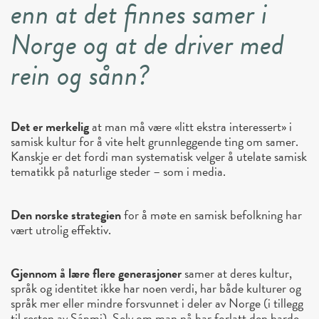
enn at det finnes samer i
Norge og at de driver med
rein og sånn?
Det er merkelig
at man må være «litt ekstra interessert» i
samisk kultur for å vite helt grunnleggende ting om samer.
Kanskje er det fordi man systematisk velger å utelate samisk
tematikk på naturlige steder – som i media.
Den norske strategien
for å møte en samisk befolkning har
vært utrolig effektiv.
Gjennom å lære flere generasjoner
samer at deres kultur,
språk og identitet ikke har noen verdi, har både kulturer og
språk mer eller mindre forsvunnet i deler av Norge (i tillegg
til resten av Sápmi). Selv om man nå har forlatt den harde