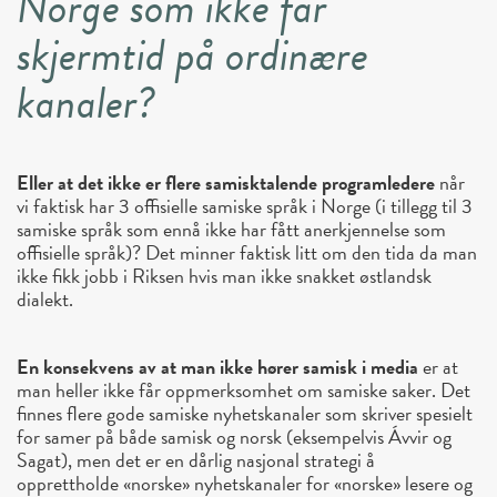
Norge som ikke får
skjermtid på ordinære
kanaler?
Eller at det ikke er flere samisktalende programledere
når
vi faktisk har 3 offisielle samiske språk i Norge (i tillegg til 3
samiske språk som ennå ikke har fått anerkjennelse som
offisielle språk)? Det minner faktisk litt om den tida da man
ikke fikk jobb i Riksen hvis man ikke snakket østlandsk
dialekt.
En konsekvens av at man ikke hører samisk i media
er at
man heller ikke får oppmerksomhet om samiske saker. Det
finnes flere gode samiske nyhetskanaler som skriver spesielt
for samer på både samisk og norsk (eksempelvis Ávvir og
Sagat), men det er en dårlig nasjonal strategi å
opprettholde «norske» nyhetskanaler for «norske» lesere og