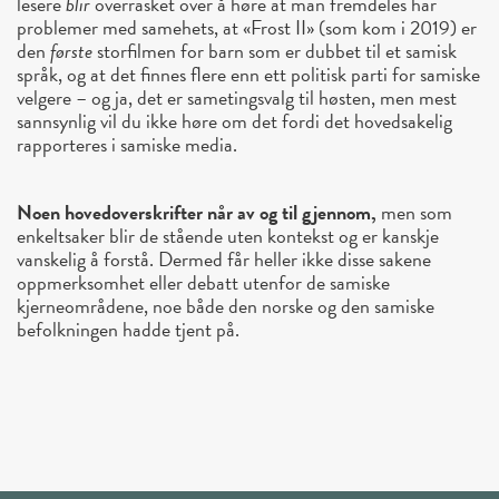
lesere
blir
overrasket over å høre at man fremdeles har
problemer med samehets, at «Frost II» (som kom i 2019) er
den
første
storfilmen for barn som er dubbet til et samisk
språk, og at det finnes flere enn ett politisk parti for samiske
velgere – og ja, det er sametingsvalg til høsten, men mest
sannsynlig vil du ikke høre om det fordi det hovedsakelig
rapporteres i samiske media.
Noen hovedoverskrifter når av og til gjennom,
men som
enkeltsaker blir de stående uten kontekst og er kanskje
vanskelig å forstå. Dermed får heller ikke disse sakene
oppmerksomhet eller debatt utenfor de samiske
kjerneområdene, noe både den norske og den samiske
befolkningen hadde tjent på.