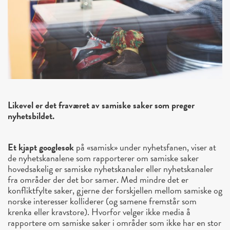
Likevel er det fraværet av samiske saker som preger
nyhetsbildet.
Et kjapt googlesøk
på «samisk» under nyhetsfanen, viser at
de nyhetskanalene som rapporterer om samiske saker
hovedsakelig er samiske nyhetskanaler eller nyhetskanaler
fra områder der det bor samer. Med mindre det er
konfliktfylte saker, gjerne der forskjellen mellom samiske og
norske interesser kolliderer (og samene fremstår som
krenka eller kravstore). Hvorfor velger ikke media å
rapportere om samiske saker i områder som ikke har en stor