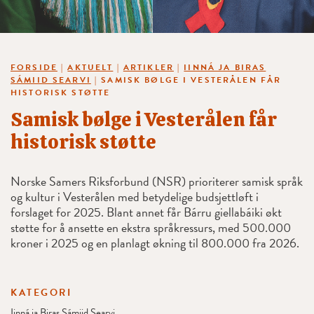
FORSIDE
|
AKTUELT
|
ARTIKLER
|
IINNÁ JA BIRAS
SÁMIID SEARVI
|
SAMISK BØLGE I VESTERÅLEN FÅR
HISTORISK STØTTE
Samisk bølge i Vesterålen får
historisk støtte
Norske Samers Riksforbund (NSR) prioriterer samisk språk
og kultur i Vesterålen med betydelige budsjettløft i
forslaget for 2025. Blant annet får Bárru giellabáiki økt
støtte for å ansette en ekstra språkressurs, med 500.000
kroner i 2025 og en planlagt økning til 800.000 fra 2026.
KATEGORI
Iinná ja Biras Sámiid Searvi