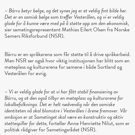
–
Bárru betyr bølge, og det synes jeg er et veldig fint bilde her.
Det er en samisk bølge som treffer Vesterålen, og vi er veldig
glade for å kunne være med på å støtte opp om den økonomisk,
sier sametingsrepresentant Mathias Eilert Olsen fra Norske
Samers Riksforbund (NSR).
Bárru er en språkarena som får støtte til å drive språkarbeid.
Men NSR ser også hvor viktig institusjonen har blitt som en
møteplass og kulturarena for samene i både Sortland og
Vesterålen for øvrig.
–
Vi er veldig glade for at vi har fått stabil finansiering av
Bárru, og at den også tilbyr en møteplass og kulturarena for
lokalbefolkninga. Det er helt nødvendig når den samiske
identiteten nå skal blomstre i Vesterålen i årene fremover. Vår
ambisjon er at Sametinget skal være en konstruktiv og aktiv
støttespiller for dette,
forteller Anne Henriette Nilut, som er
politisk rådgiver for Sametingsrådet (NSR).