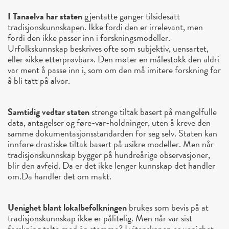
I Tanaelva har staten
gjentatte ganger tilsidesatt
tradisjonskunnskapen. Ikke fordi den er irrelevant, men
fordi den ikke passer inn i forskningsmodeller.
Urfolkskunnskap beskrives ofte som subjektiv, uensartet,
eller «ikke etterprøvbar». Den møter en målestokk den aldri
var ment å passe inn i, som om den må imitere forskning for
å bli tatt på alvor.
Samtidig vedtar staten
strenge tiltak basert på mangelfulle
data, antagelser og føre-var-holdninger, uten å kreve den
samme dokumentasjonsstandarden for seg selv. Staten kan
innføre drastiske tiltak basert på usikre modeller. Men når
tradisjonskunnskap bygger på hundreårige observasjoner,
blir den avfeid. Da er det ikke lenger kunnskap det handler
om.Da handler det om makt.
Uenighet blant lokalbefolkningen
brukes som bevis på at
tradisjonskunnskap ikke er pålitelig. Men når var sist
forskning talte med én stemme? I vitenskapen er uenighet