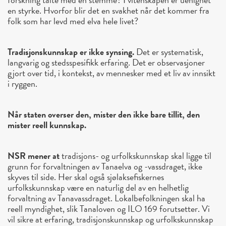
en styrke. Hvorfor blir det en svakhet når det kommer fra
folk som har levd med elva hele livet?
Tradisjonskunnskap er ikke synsing.
Det er systematisk,
langvarig og stedsspesifikk erfaring. Det er observasjoner
gjort over tid, i kontekst, av mennesker med et liv av innsikt
i ryggen.
Når staten overser den, mister den ikke bare tillit, den
mister reell kunnskap.
NSR mener at
tradisjons- og urfolkskunnskap skal ligge til
grunn for forvaltningen av Tanaelva og -vassdraget, ikke
skyves til side. Her skal også sjølaksefiskernes
urfolkskunnskap være en naturlig del av en helhetlig
forvaltning av Tanavassdraget. Lokalbefolkningen skal ha
reell myndighet, slik Tanaloven og ILO 169 forutsetter. Vi
vil sikre at erfaring, tradisjonskunnskap og urfolkskunnskap