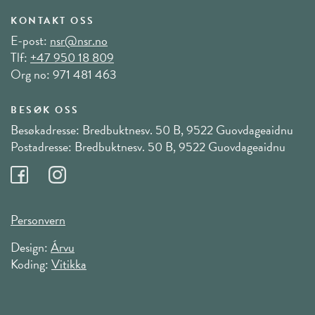
KONTAKT OSS
E-post:
nsr@nsr.no
Tlf:
+47 950 18 809
Org no: 971 481 463
BESØK OSS
Besøkadresse: Bredbuktnesv. 50 B, 9522 Guovdageaidnu
Postadresse: Bredbuktnesv. 50 B, 9522 Guovdageaidnu
Personvern
Design:
Árvu
Koding:
Vitikka