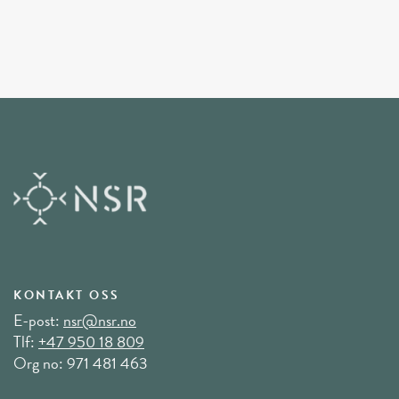
KONTAKT OSS
E-post:
nsr@nsr.no
Tlf:
+47 950 18 809
Org no: 971 481 463