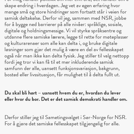
skape endring i hverdagen. Jeg vet av egen erfaring hvor
mange små og store hindringer som fortsatt står i veien for
samisk deltakelse. Derfor vil jeg, sammen med NSR, jobbe
for å bygge ned barrierer på alle nivåer: språklige, sosiale,
digitale og holdningsmessige. Vi vil styrke språksentre og
utdanne flere samiske lærere, legge til rette for møteplasser
og kulturarenaer som alle kan delta i, og bruke digitale
løsninger som gjør det mulig å være en del av fellesskapet
også når man ikke kan delta fysisk. Jeg stiller til valg nettopp
fordi jeg tror vi kan få til et mer inkluderende samisk
samfunn der alle, uansett funksjonsvariasjon, bakgrunn,
bosted eller livssituasjon, får mulighet til å delta fullt ut.
Du skal bli hørt – uansett hvem du er, hvordan du lever
eller hvor du bor. Det er det samisk demokrati handler om.
Derfor stiller jeg til Sametingsvalget i Sør-Norge for NSR.
For å gjøre det samiske fellesskapet tilgjengelig for alle.