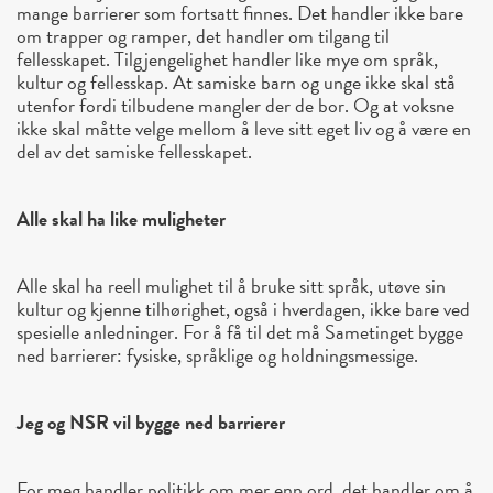
mange barrierer som fortsatt finnes. Det handler ikke bare
om trapper og ramper, det handler om tilgang til
fellesskapet. Tilgjengelighet handler like mye om språk,
kultur og fellesskap. At samiske barn og unge ikke skal stå
utenfor fordi tilbudene mangler der de bor. Og at voksne
ikke skal måtte velge mellom å leve sitt eget liv og å være en
del av det samiske fellesskapet.
Alle skal ha like muligheter
Alle skal ha reell mulighet til å bruke sitt språk, utøve sin
kultur og kjenne tilhørighet, også i hverdagen, ikke bare ved
spesielle anledninger. For å få til det må Sametinget bygge
ned barrierer: fysiske, språklige og holdningsmessige.
Jeg og NSR vil bygge ned barrierer
For meg handler politikk om mer enn ord, det handler om å