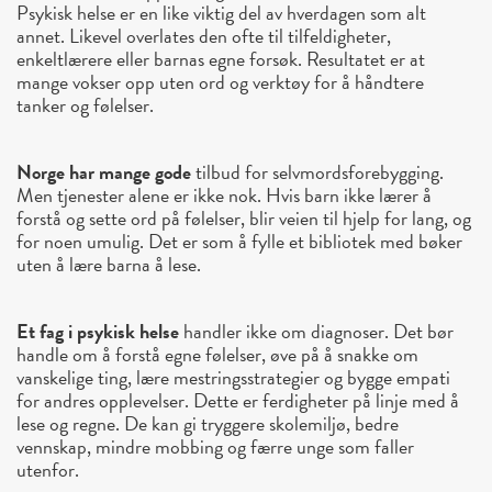
Psykisk helse er en like viktig del av hverdagen som alt
annet. Likevel overlates den ofte til tilfeldigheter,
enkeltlærere eller barnas egne forsøk. Resultatet er at
mange vokser opp uten ord og verktøy for å håndtere
tanker og følelser.
Norge har mange gode
tilbud for selvmordsforebygging.
Men tjenester alene er ikke nok. Hvis barn ikke lærer å
forstå og sette ord på følelser, blir veien til hjelp for lang, og
for noen umulig. Det er som å fylle et bibliotek med bøker
uten å lære barna å lese.
Et fag i psykisk helse
handler ikke om diagnoser. Det bør
handle om å forstå egne følelser, øve på å snakke om
vanskelige ting, lære mestringsstrategier og bygge empati
for andres opplevelser. Dette er ferdigheter på linje med å
lese og regne. De kan gi tryggere skolemiljø, bedre
vennskap, mindre mobbing og færre unge som faller
utenfor.