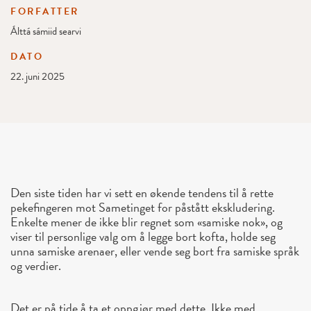
FORFATTER
Álttá sámiid searvi
DATO
22. juni 2025
Den siste tiden har vi sett en økende tendens til å rette
pekefingeren mot Sametinget for påstått ekskludering.
Enkelte mener de ikke blir regnet som «samiske nok», og
viser til personlige valg om å legge bort kofta, holde seg
unna samiske arenaer, eller vende seg bort fra samiske språk
og verdier.
Det er på tide å ta et oppgjør med dette. Ikke med