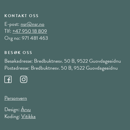
KONTAKT OSS
E-post:
nsr@nsr.no
Tlf:
+47 950 18 809
Org no: 971 481 463
BESØK OSS
Besøkadresse: Bredbuktnesv. 50 B, 9522 Guovdageaidnu
Postadresse: Bredbuktnesv. 50 B, 9522 Guovdageaidnu
Personvern
Design:
Árvu
Koding:
Vitikka