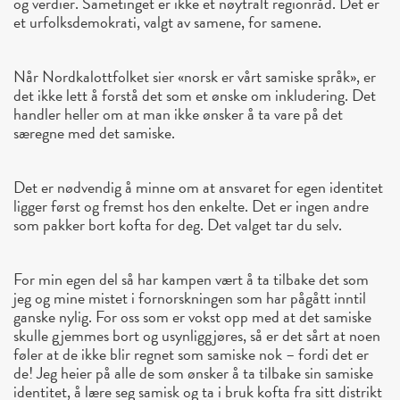
og verdier. Sametinget er ikke et nøytralt regionråd. Det er
et urfolksdemokrati, valgt av samene, for samene.
Når Nordkalottfolket sier «norsk er vårt samiske språk», er
det ikke lett å forstå det som et ønske om inkludering. Det
handler heller om at man ikke ønsker å ta vare på det
særegne med det samiske.
Det er nødvendig å minne om at ansvaret for egen identitet
ligger først og fremst hos den enkelte. Det er ingen andre
som pakker bort kofta for deg. Det valget tar du selv.
For min egen del så har kampen vært å ta tilbake det som
jeg og mine mistet i fornorskningen som har pågått inntil
ganske nylig. For oss som er vokst opp med at det samiske
skulle gjemmes bort og usynliggjøres, så er det sårt at noen
føler at de ikke blir regnet som samiske nok – fordi det er
de! Jeg heier på alle de som ønsker å ta tilbake sin samiske
identitet, å lære seg samisk og ta i bruk kofta fra sitt distrikt