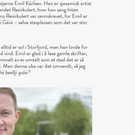
tjerna Emil Kárlsen. Han er sjøsamisk artist
bandet Resirkulert, hvor han sang hiten
ro Resirkulert var sannskrevet, for Emil er
 i Gáisi – selve stasplassen som det var stor
alltid er sol i Storfjord, men han lovde for
d vind. Emil er glad i å lese gamle skrifter,
ammelt av er omtalt som et sted det er så
rd. Men denne uka var det omvendt, så jeg
á beallji gulai?