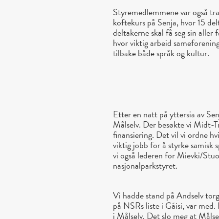
Styremedlemmene var også trave
koftekurs på Senja, hvor 15 del
deltakerne skal få seg sin aller
hvor viktig arbeid sameforeninge
tilbake både språk og kultur.
Etter en natt på yttersia av Sen
Målselv. Der besøkte vi Midt-T
finansiering. Det vil vi ordne h
viktig jobb for å styrke samisk
vi også lederen for Mievki/Stuor
nasjonalparkstyret.
Vi hadde stand på Andselv torg
på NSRs liste i Gáisi, var med
i Målselv. Det slo meg at Målsel