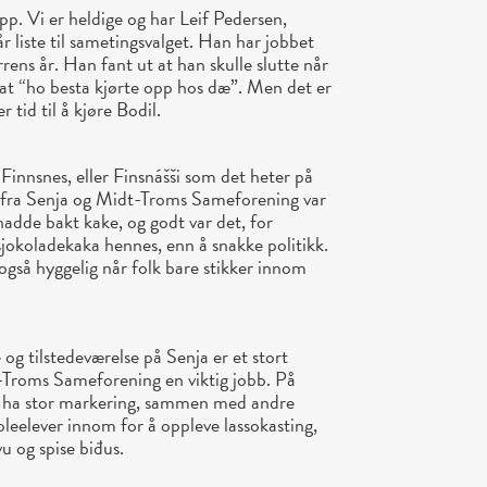
pp. Vi er heldige og har Leif Pedersen,
r liste til sametingsvalget. Han har jobbet
rens år. Han fant ut at han skulle slutte når
 at “ho besta kjørte opp hos dæ”. Men det er
 tid til å kjøre Bodil.
Finnsnes, eller Finsnášši som det heter på
 fra Senja og Midt-Troms Sameforening var
 hadde bakt kake, og godt var det, for
 sjokoladekaka hennes, enn å snakke politikk.
også hyggelig når folk bare stikker innom
 og tilstedeværelse på Senja er et stort
-Troms Sameforening en viktig jobb. På
å ha stor markering, sammen med andre
koleelever innom for å oppleve lassokasting,
vu og spise biđus.