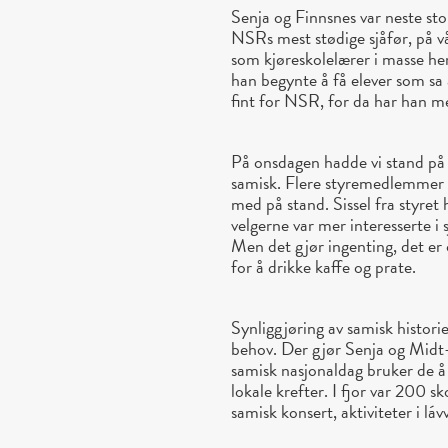
Senja og Finnsnes var neste sto
NSRs mest stødige sjåfør, på vå
som kjøreskolelærer i masse her
han begynte å få elever som sa
fint for NSR, for da har han mer
På onsdagen hadde vi stand på 
samisk. Flere styremedlemmer
med på stand. Sissel fra styret
velgerne var mer interesserte i
Men det gjør ingenting, det er 
for å drikke kaffe og prate.
Synliggjøring av samisk historie
behov. Der gjør Senja og Midt
samisk nasjonaldag bruker de 
lokale krefter. I fjor var 200 s
samisk konsert, aktiviteter i láv