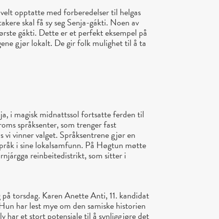
lt opptatte med forberedelser til helgas
takere skal få sy seg Senja-gákti. Noen av
 første gákti. Dette er et perfekt eksempel på
ne gjør lokalt. De gir folk mulighet til å ta
ja, i magisk midnattssol fortsatte ferden til
roms språksenter, som trenger fast
vis vi vinner valget. Språksentrene gjør en
 språk i sine lokalsamfunn. På Høgtun møtte
njárgga reinbeitedistrikt, som sitter i
 på torsdag. Karen Anette Anti, 11. kandidat
. Hun har lest mye om den samiske historien
v har et stort potensiale til å synliggjøre det