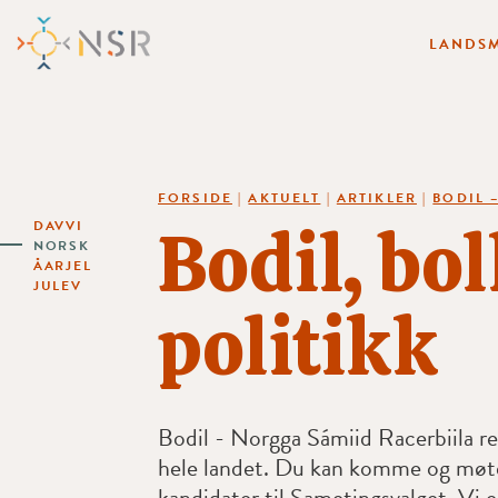
LANDSM
FORSIDE
|
AKTUELT
|
ARTIKLER
|
BODIL 
Bodil, bol
DAVVI
NORSK
ÅARJEL
JULEV
politikk
Bodil - Norgga Sámiid Racerbiila rei
hele landet. Du kan komme og mø
kandidater til Sametingsvalget. Vi e