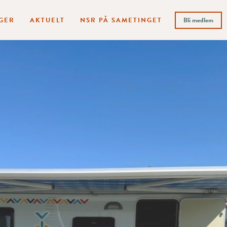
GER
AKTUELT
NSR PÅ SAMETINGET
Bli medlem