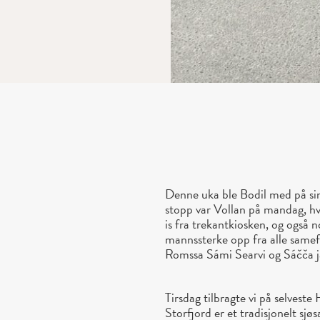
Denne uka ble Bodil med på sin 
stopp var Vollan på mandag, hvo
is fra trekantkiosken, og også 
mannssterke opp fra alle samef
Romssa Sámi Searvi og Sáčča 
Tirsdag tilbragte vi på selves
Storfjord er et tradisjonelt s