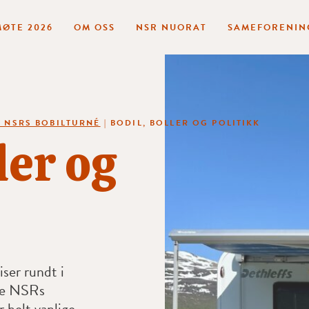
ØTE 2026
OM OSS
NSR NUORAT
SAMEFORENIN
– NSRS BOBILTURNÉ
|
BODIL, BOLLER OG POLITIKK
ler og
ser rundt i
te NSRs
r helt vanlige