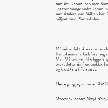
samiske i kommunen mer. Kommu
Jeg tror mange andre kommune
samisktalere som Målselv har. 
miljøet rundt Sameskolen.
Målselv er faktisk en stor rein
Kautokeino markedsfører seg 
Men Målselv kan ikke ligge lang
brukt dette når fremsnakker k
og krutt (altså Forsvaret).
Neste gang jeg kommer til Målse
Skrevet av: Sandra Márjá West, 1