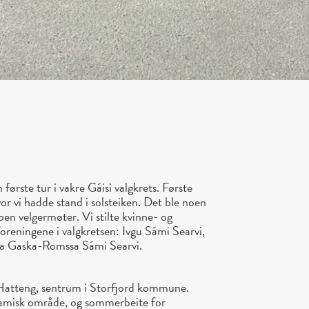
første tur i vakre Gáisi valgkrets. Første
r vi hadde stand i solsteiken. Det ble noen
noen velgermøter. Vi stilte kvinne- og
oreningene i valgkretsen: Ivgu Sámi Searvi,
ja Gaska-Romssa Sámi Searvi.
te Hatteng, sentrum i Storfjord kommune.
jøsamisk område, og sommerbeite for