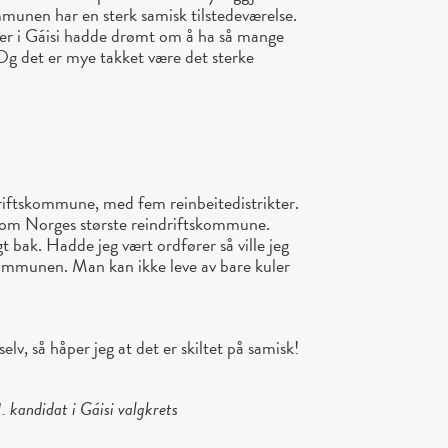
nen har en sterk samisk tilstedeværelse.
r i Gáisi hadde drømt om å ha så mange
Og det er mye takket være det sterke
driftskommune, med fem reinbeitedistrikter.
som Norges største reindriftskommune.
t bak. Hadde jeg vært ordfører så ville jeg
ommunen. Man kan ikke leve av bare kuler
lv, så håper jeg at det er skiltet på samisk!
. kandidat i Gáisi valgkrets