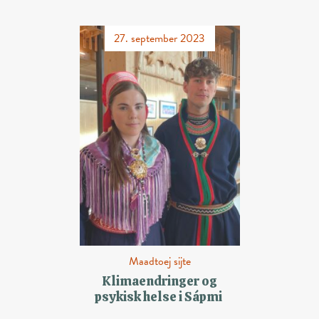
27. september 2023
Maadtoej sijte
Klimaendringer og
psykisk helse i Sápmi