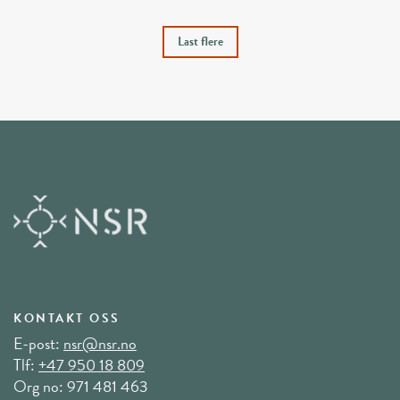
Last flere
KONTAKT OSS
E-post:
nsr@nsr.no
Tlf:
+47 950 18 809
Org no: 971 481 463