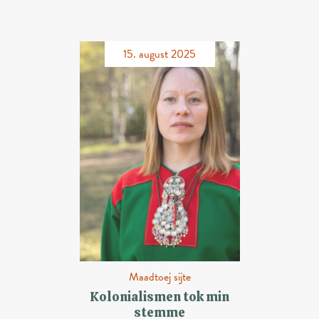
15. august 2025
Maadtoej sijte
Kolonialismen tok min
stemme