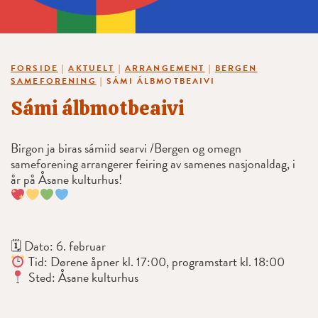
FORSIDE
|
AKTUELT
|
ARRANGEMENT
|
BERGEN
SAMEFORENING
|
SÁMI ÁLBMOTBEAIVI
Sámi álbmotbeaivi
Birgon ja biras sámiid searvi /Bergen og omegn
sameforening arrangerer feiring av samenes nasjonaldag, i
år på Åsane kulturhus!
🗓 Dato: 6. februar
Tid: Dørene åpner kl. 17:00, programstart kl. 18:00
Sted: Åsane kulturhus