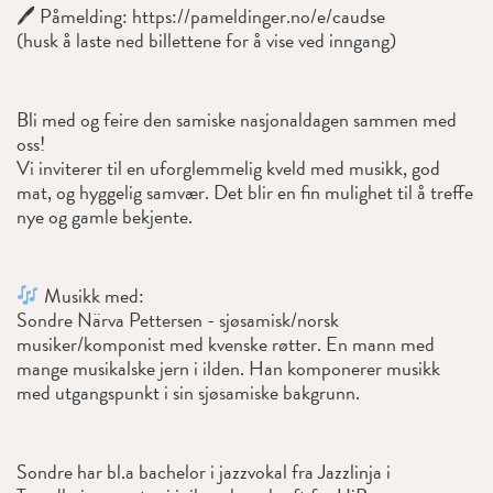
🖊 Påmelding: https://pameldinger.no/e/caudse
(husk å laste ned billettene for å vise ved inngang)
Bli med og feire den samiske nasjonaldagen sammen med
oss!
Vi inviterer til en uforglemmelig kveld med musikk, god
mat, og hyggelig samvær. Det blir en fin mulighet til å treffe
nye og gamle bekjente.
Musikk med:
Sondre Närva Pettersen - sjøsamisk/norsk
musiker/komponist med kvenske røtter. En mann med
mange musikalske jern i ilden. Han komponerer musikk
med utgangspunkt i sin sjøsamiske bakgrunn.
Sondre har bl.a bachelor i jazzvokal fra Jazzlinja i