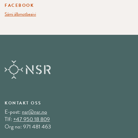
FACEBOOK
Sámi álbmotbeaivi
KONTAKT OSS
E-post:
nsr@nsr.no
Tlf:
+47 950 18 809
Org no: 971 481 463