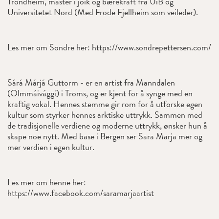
Trondheim, master i joik og bærekraft fra UiB og
Universitetet Nord (Med Frode Fjellheim som veileder).
Les mer om Sondre her: https://www.sondrepettersen.com/
Sárá Márjá Guttorm - er en artist fra Manndalen
(Olmmáivággi) i Troms, og er kjent for å synge med en
kraftig vokal. Hennes stemme gir rom for å utforske egen
kultur som styrker hennes arktiske uttrykk. Sammen med
de tradisjonelle verdiene og moderne uttrykk, ønsker hun å
skape noe nytt. Med base i Bergen ser Sara Marja mer og
mer verdien i egen kultur.
Les mer om henne her:
https://www.facebook.com/saramarjaartist