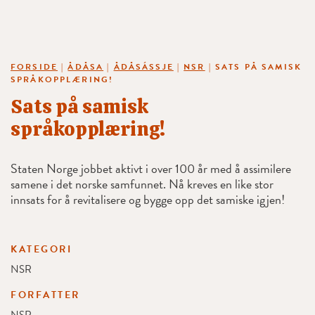
FORSIDE
|
ÅDÅSA
|
ÅDÅSÁSSJE
|
NSR
|
SATS PÅ SAMISK
SPRÅKOPPLÆRING!
Sats på samisk
språkopplæring!
Staten Norge jobbet aktivt i over 100 år med å assimilere
samene i det norske samfunnet. Nå kreves en like stor
innsats for å revitalisere og bygge opp det samiske igjen!
KATEGORI
NSR
FORFATTER