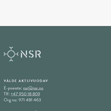
VÁLDE AKTIJVUODAV
E-poassta:
nsr@nsr.no
Tlf:
+47 950 18 809
Org no: 971 481 463