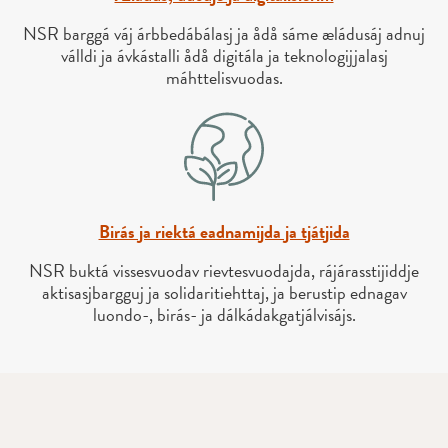
NSR barggá váj árbbedábálasj ja ådå sáme æládusáj adnuj
válldi ja ávkástalli ådå digitála ja teknologijjalasj
máhttelisvuodas.
Birás ja riektá eadnamijda ja tjátjida
NSR buktá vissesvuodav rievtesvuodajda, rájárasstijiddje
aktisasjbargguj ja solidaritiehttaj, ja berustip ednagav
luondo-, birás- ja dálkádakgatjálvisájs.