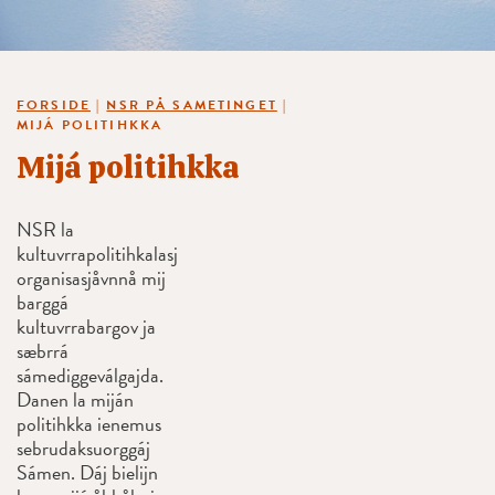
FORSIDE
|
NSR PÅ SAMETINGET
|
MIJÁ POLITIHKKA
Mijá politihkka
NSR la
kultuvrrapolitihkalasj
organisasjåvnnå mij
barggá
kultuvrrabargov ja
sæbrrá
sámediggeválgajda.
Danen la miján
politihkka ienemus
sebrudaksuorggáj
Sámen. Dáj bielijn