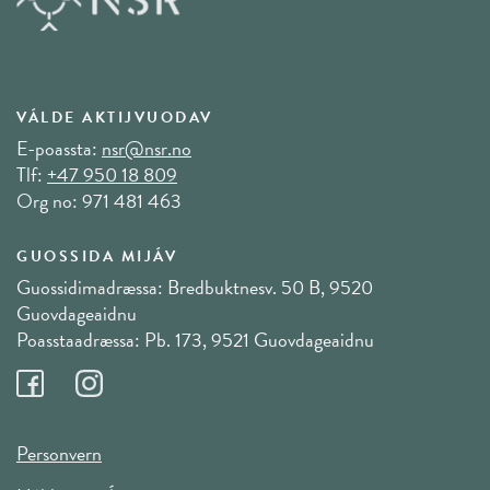
VÁLDE AKTIJVUODAV
E-poassta:
nsr@nsr.no
Tlf:
+47 950 18 809
Org no: 971 481 463
GUOSSIDA MIJÁV
Guossidimadræssa: Bredbuktnesv. 50 B, 9520
Guovdageaidnu
Poasstaadræssa: Pb. 173, 9521 Guovdageaidnu
Personvern