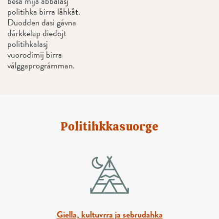
besa mijá åbbålasj
politihka birra låhkåt.
Duodden dasi gávna
dárkkelap diedojt
politihkalasj
vuorodimij birra
válggaprográmman.
Politihkkasuorge
Giella, kultuvrra ja sebrudahka