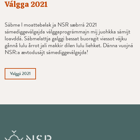
Válgga 2021
Sábme l moattebelak ja NSR sæbrrá 2021
sámediggeválgajda válggaprográmmajn mij juohkka sámijt
loavddá. Sábmelattja galggi bessat buoragit viessot vájku
gånnå lulu årrot jali makkir dilen lulu liehket. Dánna vuojná
NSR:a ævtodusájt sámediggeválgajda!
Valggá 2021