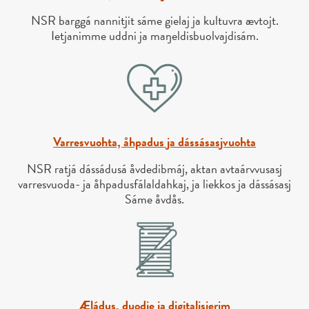
NSR barggá nannitjit sáme gielaj ja kultuvra ævtojt.
Ietjanimme uddni ja maŋeldisbuolvajdisám.
Varresvuohta, åhpadus ja dássásasjvuohta
NSR ratjá dássádusá åvdedibmáj, aktan avtaárvvusasj
varresvuoda- ja åhpadusfálaldahkaj, ja liekkos ja dássásasj
Sáme åvdås.
Æládus, duodje ja digitalisierim