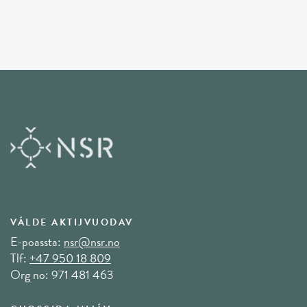
VÁLDE AKTIJVUODAV
E-poassta:
nsr@nsr.no
Tlf:
+47 950 18 809
Org no: 971 481 463