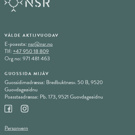
VÁLDE AKTIJVUODAV
E-poassta:
nsr@nsr.no
Tlf:
+47 950 18 809
Org no: 971 481 463
GUOSSIDA MIJÁV
Guossidimadræssa: Bredbuktnesv. 50 B, 9520
Guovdageaidnu
Poasstaadræssa: Pb. 173, 9521 Guovdageaidnu
Personvern