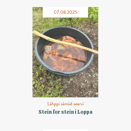
07.08.2025
Láhppi sámiid searvi
Stein for stein i Loppa