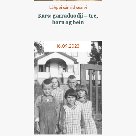
Láhppi sámiid searvi
Kurs: garraduodji – tre,
horn og bein
16.09.2023