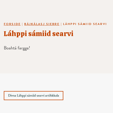
FORSIDE
|
BÁJKÁLASJ SIEBRE
|
LÁHPPI SÁMIID SEARVI
Láhppi sámiid searvi
Boahtá fargga!
Divna Láhppi sámiid searvi artihkkala