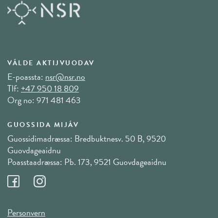
VÁLDE AKTIJVUODAV
E-poassta:
nsr@nsr.no
Tlf:
+47 950 18 809
Org no: 971 481 463
GUOSSIDA MIJÁV
Guossidimadræssa: Bredbuktnesv. 50 B, 9520
Guovdageaidnu
Poasstaadræssa: Pb. 173, 9521 Guovdageaidnu
Personvern