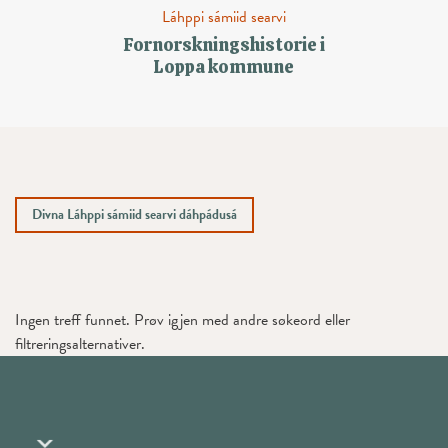
Láhppi sámiid searvi
Fornorskningshistorie i
Loppa kommune
Divna Láhppi sámiid searvi dáhpádusá
Ingen treff funnet. Prøv igjen med andre søkeord eller
filtreringsalternativer.