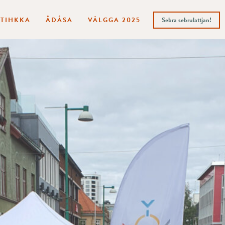
ITIHKKA
ÅDÅSA
VÁLGGA 2025
Sebra sebrulattjan!