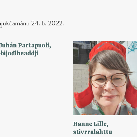
 njukčamánu 24. b. 2022.
Juhán Partapuoli,
bijođiheaddji
Hanne Lille,
stivrralahttu