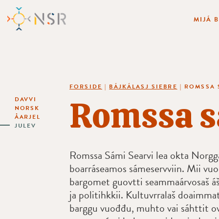
MIJÁ 
FORSIDE
|
BÁJKÁLASJ SIEBRE
|
ROMSSA 
Romssa s
DAVVI
NORSK
ÅARJEL
JULEV
Romssa Sámi Searvi lea okta Norgg
boarráseamos sámeservviin. Mii vu
bargomet guovtti seammaárvosaš ášš
ja politihkkii. Kultuvrralaš doaimma
barggu vuođđu, muhto vai sáhttit ov