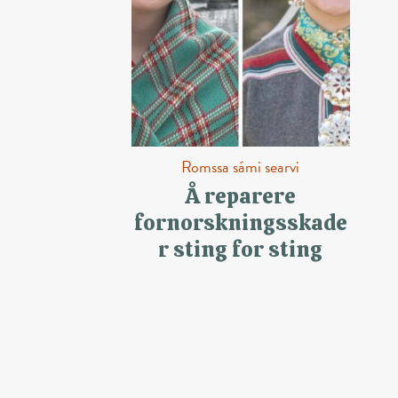
Romssa sámi searvi
Å reparere
fornorskningsskade
r sting for sting