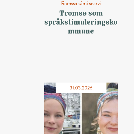
Romssa sámi searvi
Tromsø som
språkstimuleringsko
mmune
31.03.2026