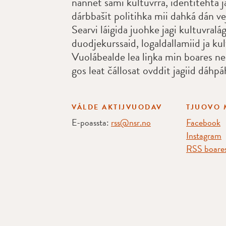
nannet sámi kultuvrra, identitehta ja
dárbbašit politihka mii dahká dán ve
Searvi láigida juohke jagi kultuvral
duodjekurssaid, logaldallamiid ja kul
Vuolábealde lea liŋka min boares ne
gos leat čállosat ovddit jagiid dáhpá
VÁLDE AKTIJVUODAV
TJUOVO 
E-poassta:
rss@nsr.no
Facebook
Instagram
RSS boares