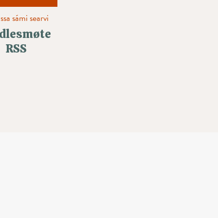
sa sámi searvi
dlesmøte
RSS