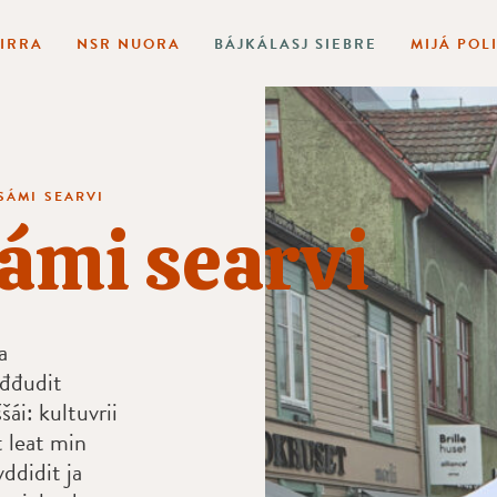
BIRRA
NSR NUORA
BÁJKÁLASJ SIEBRE
MIJÁ POL
SÁMI SEARVI
ámi searvi
a
ođđudit
ái: kultuvrii
t leat min
ddidit ja