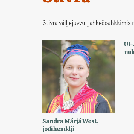
Stivra válljejuvvui jahkečoahkkimis
Ul-
nub
Sandra Márjá West,
jođiheaddji