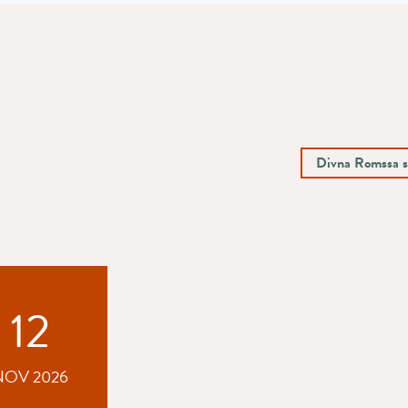
Divna Romssa s
12
NOV 2026