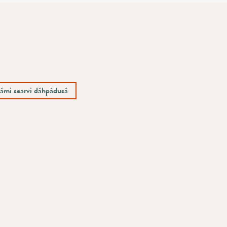
ámi searvi dáhpádusá