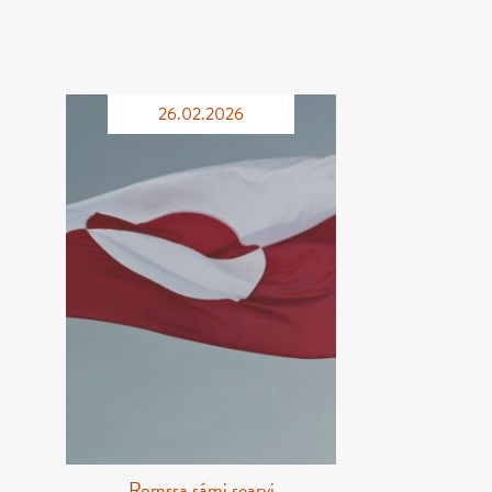
26.02.2026
Romssa sámi searvi