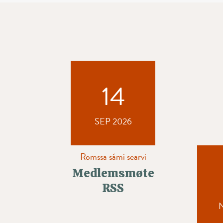
14
SEP 2026
Romssa sámi searvi
Medlemsmøte
RSS