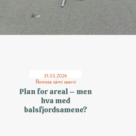
31.03.2026
Romssa sámi searvi
Plan for areal – men
hva med
balsfjordsamene?