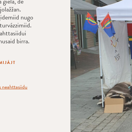
 giela, de
jolažžan.
ágidemiid nugo
turvázzimiid.
ahttasiidui
husaid birra.
MIJÁJT
 neahttasiidu