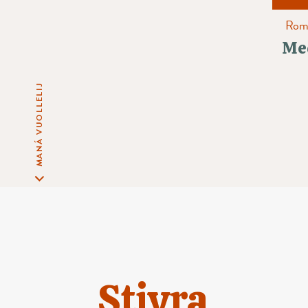
Roms
Me
MANÁ VUOLLELIJ
Stivra