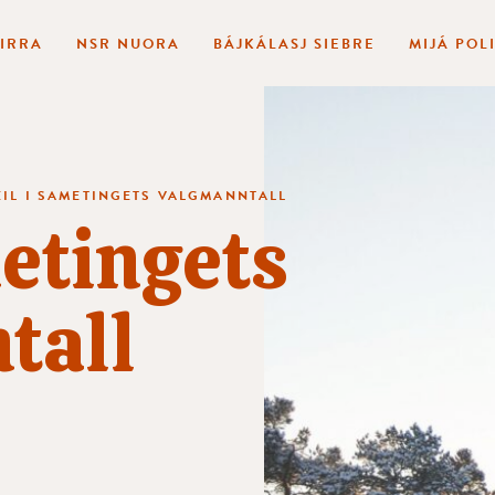
BIRRA
NSR NUORA
BÁJKÁLASJ SIEBRE
MIJÁ POL
EIL I SAMETINGETS VALGMANNTALL
metingets
tall