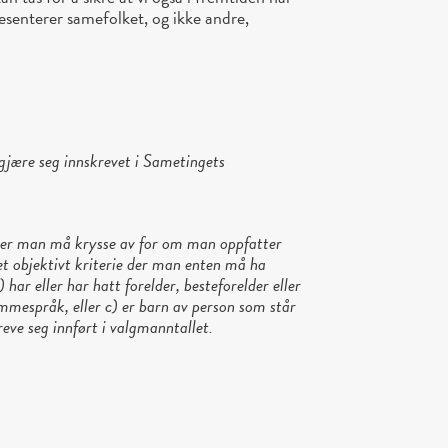
resenterer samefolket, og ikke andre,
egjære seg innskrevet i Sametingets
e der man må krysse av for om man oppfatter
et objektivt kriterie der man enten må ha
har eller har hatt forelder, besteforelder eller
mespråk, eller c) er barn av person som står
reve seg innført i valgmanntallet.