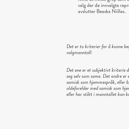
valg der de innvalgte rep
avslutter Beaska Niillas.
Det er to kriterier for å kunne b
valgmanntall:
Det ene er et subjektivt kriteri
seg selv som same. Det andre er 
samisk som hjemmespråk, eller b) 
oldeforelder med samisk som hjem
eller har stått i manntallet kan k