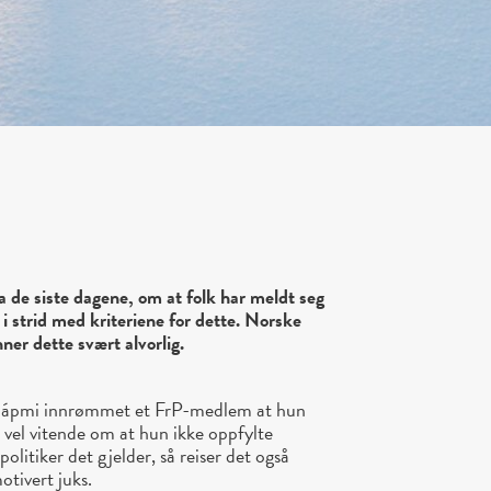
a de siste dagene, om at folk har meldt seg
i strid med kriteriene for dette. Norske
er dette svært alvorlig.
 Sápmi innrømmet et FrP-medlem at hun
, vel vitende om at hun ikke oppfylte
politiker det gjelder, så reiser det også
otivert juks.