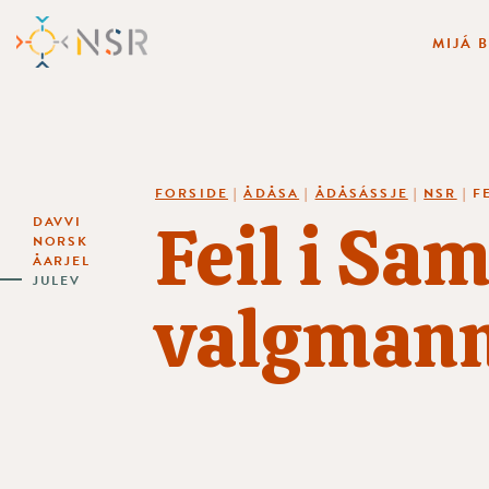
MIJÁ 
FORSIDE
|
ÅDÅSA
|
ÅDÅSÁSSJE
|
NSR
|
F
Feil i Sa
DAVVI
NORSK
ÅARJEL
JULEV
valgmann