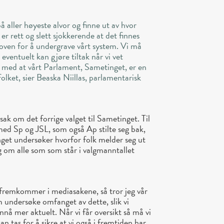
 aller høyeste alvor og finne ut av hvor
er rett og slett sjokkerende at det finnes
loven for å undergrave vårt system. Vi må
eventuelt kan gjøre tiltak når vi vet
ent med at vårt Parlament, Sametinget, er en
lket, sier Beaska Niillas, parlamentarisk
ak om det forrige valget til Sametinget. Til
d Sp og JSL, som også Ap stilte seg bak,
get undersøker hvorfor folk melder seg ut
 om alle som som står i valgmanntallet
fremkommer i mediasakene, så tror jeg vår
 undersøke omfanget av dette, slik vi
nnå mer aktuelt. Når vi får oversikt så må vi
an tas for å sikre at vi også i fremtiden har