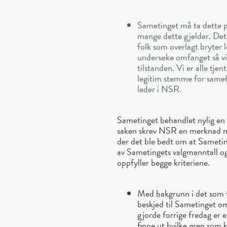
Sametinget må ta dette på
mange dette gjelder. Det 
folk som overlagt bryter 
undersøke omfanget så vi 
tilstanden. Vi er alle tj
legitim stemme for samefo
leder i NSR.
Sametinget behandlet nylig en s
saken skrev NSR en merknad me
der det ble bedt om at Sametin
av Sametingets valgmanntall og
oppfyller begge kriteriene.
Med bakgrunn i det som 
beskjed til Sametinget om
gjorde forrige fredag er e
finne ut hvilke grep som k