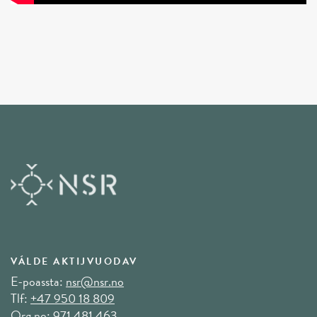
VÁLDE AKTIJVUODAV
E-poassta:
nsr@nsr.no
Tlf:
+47 950 18 809
Org no: 971 481 463