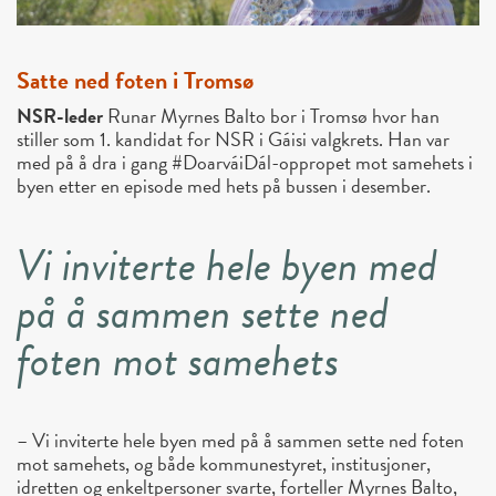
Satte ned foten i Tromsø
NSR-leder
Runar Myrnes Balto bor i Tromsø hvor han
stiller som 1. kandidat for NSR i Gáisi valgkrets. Han var
med på å dra i gang #DoarváiDál-oppropet mot samehets i
byen etter en episode med hets på bussen i desember.
Vi inviterte hele byen med
på å sammen sette ned
foten mot samehets
– Vi inviterte hele byen med på å sammen sette ned foten
mot samehets, og både kommunestyret, institusjoner,
idretten og enkeltpersoner svarte, forteller Myrnes Balto,