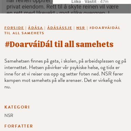
FORSIDE
|
ÅDÅSA
|
ÅDÅSÁSSJE
|
NSR
|
#DOARVÁIDÁL
TIL ALL SAMEHETS
#DoarváiDál til all samehets
Samehetsen finnes på gata, i skolen, på arbeidsplassen og på
internettet. Hetsen påvirker vår psykiske helse, og tida er
inne for at vi reiser oss opp og setter foten ned. NSR fører
kampen mot samehets på alle arenaer. Det er virkelig nok
nu.
KATEGORI
NSR
FORFATTER