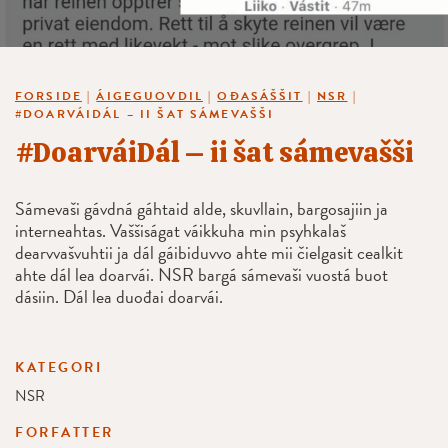
FORSIDE
|
ÁIGEGUOVDIL
|
OĐASÁŠŠIT
|
NSR
|
#DOARVÁIDÁL – II ŠAT SÁMEVAŠŠI
#DoarváiDál – ii šat sámevašši
Sámevaši gávdná gáhtaid alde, skuvllain, bargosajiin ja
interneahtas. Vaššiságat váikkuha min psyhkalaš
dearvvašvuhtii ja dál gáibiduvvo ahte mii čielgasit cealkit
ahte dál lea doarvái. NSR bargá sámevaši vuostá buot
dásiin. Dál lea duođai doarvái.
KATEGORI
NSR
FORFATTER