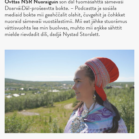
Ovttas NSR Nuoraiguin
son dál fuomášahttá sámevaši
DoarváiDál-prošeavtta bokte. – Podcastta ja sosiála
mediaid bokte mii geahččalit olahit, čuvgehit ja čohkket
nuoraid sámevaši vuostálastimii. Mii eat jáhke stuorámus
váttisvuohta lea min buolvvas, muhto mii aŋkke sáhttit
mielde rievdadit dili, dadjá Nystad Storslett.