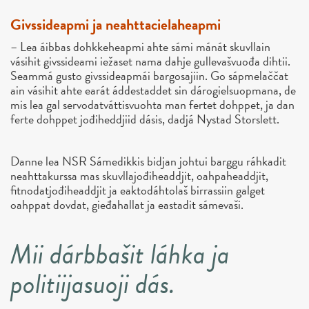
Givssideapmi ja neahttacielaheapmi
– Lea áibbas dohkkeheapmi ahte sámi mánát skuvllain
vásihit givssideami iežaset nama dahje gullevašvuođa dihtii.
Seammá gusto givssideapmái bargosajiin. Go sápmelaččat
ain vásihit ahte earát áddestaddet sin dárogielsuopmana, de
mis lea gal servodatváttisvuohta man fertet dohppet, ja dan
ferte dohppet jođiheddjiid dásis, dadjá Nystad Storslett.
Danne lea NSR Sámedikkis bidjan johtui barggu ráhkadit
neahttakurssa mas skuvllajođiheaddjit, oahpaheaddjit,
fitnodatjođiheaddjit ja eaktodáhtolaš birrassiin galget
oahppat dovdat, gieđahallat ja eastadit sámevaši.
Mii dárbbašit láhka ja
politiijasuoji dás.