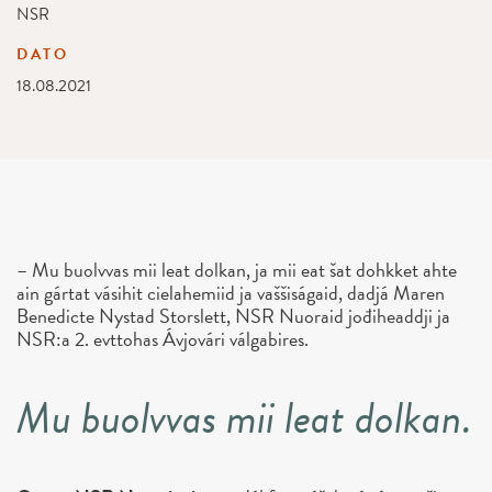
NSR
DATO
18.08.2021
– Mu buolvvas mii leat dolkan, ja mii eat šat dohkket ahte
ain gártat vásihit cielahemiid ja vaššiságaid, dadjá Maren
Benedicte Nystad Storslett, NSR Nuoraid jođiheaddji ja
NSR:a 2. evttohas Ávjovári válgabires.
Mu buolvvas mii leat dolkan.