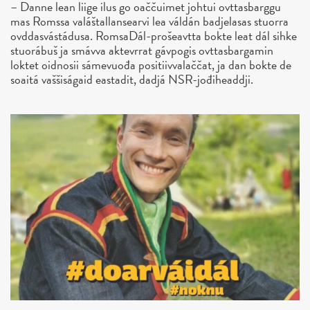
– Danne lean liige ilus go oaččuimet johtui ovttasbarggu
mas Romssa valáštallansearvi lea váldán badjelasas stuorra
ovddasvástádusa. RomsaDál-prošeavtta bokte leat dál sihke
stuorábuš ja smávva aktevrrat gávpogis ovttasbargamin
loktet oidnosii sámevuođa positiivvalaččat, ja dan bokte de
soaitá vaššiságaid eastadit, dadjá NSR-jođiheaddji.