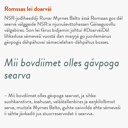
Romssas lei doarvái
NSR-jođiheaddji Runar Myrnes Balto ássá Romssas gos dál
searvá válggaide NSR:a njunuševttohassan Gáiseguovllu
válgabires. Son lei fárus bidjamin johtui #DoarváiDál
lihkadusa sámevaši vuostá dan maŋŋá go juovlamánus
gávpogis dáhpáhuvai sámecielahan-dáhpáhus busses.
Mii bovdiimet olles gávpoga
searva
– Mii bovdiimet olles gávpoga searvat, ja sihke
suohkanstivra, ásahusat, valáštallanbiras ja eaŋkilolbmot
serve, muitala Myrnes Balto, guhte oaivvilda ahte sámevaši
ii sáhte jávkadit jus stuorraservodat ii searvva.