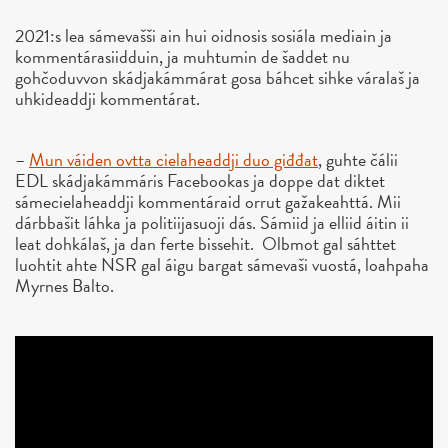
2021:s lea sámevašši ain hui oidnosis sosiála mediain ja
kommentárasiidduin, ja muhtumin de šaddet nu
gohčoduvvon skádjakámmárat gosa báhcet sihke váralaš ja
uhkideaddji kommentárat.
–
Mun váiden ovtta cielaheaddji duo giđđat
, guhte čálii
EDL skádjakámmáris Facebookas ja doppe dat diktet
sámecielaheaddji kommentáraid orrut gažakeahttá. Mii
dárbbašit láhka ja politiijasuoji dás. Sámiid ja elliid áitin ii
leat dohkálaš, ja dan ferte bissehit. Olbmot gal sáhttet
luohtit ahte NSR gal áigu bargat sámevaši vuostá, loahpaha
Myrnes Balto.