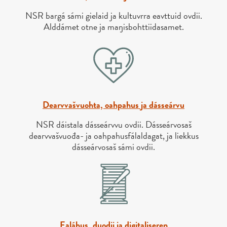
NSR bargá sámi gielaid ja kultuvrra eavttuid ovdii.
Alddámet otne ja maŋisbohttiidasamet.
Dearvvašvuohta, oahpahus ja dásseárvu
NSR dáistala dásseárvvu ovdii. Dásseárvosaš
dearvvašvuođa- ja oahpahusfálaldagat, ja liekkus
dásseárvosaš sámi ovdii.
Ealáhus, duodji ja digitaliseren