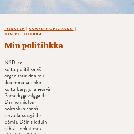
FORSIDE
|
SÁMEDIGGEJOAVKU
|
MIN POLITIHKKA
Min politihkka
NSR lea
kulturpolitihkalaš
organisašuvdna mii
doaimmaha sihke
kulturbarggu ja searvá
Sámediggeválggaide.
Danne mis lea
politihkka eanaš
servodatsurggiide
Sámis. Dáin siidduin
sáhtát lohkat min