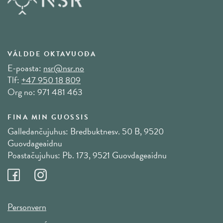
VÁLDDE OKTAVUOĐA
E-poasta:
nsr@nsr.no
Tlf:
+47 950 18 809
Org no: 971 481 463
FINA MIN GUOSSIS
Galledančujuhus: Bredbuktnesv. 50 B, 9520
Guovdageaidnu
Poastačujuhus: Pb. 173, 9521 Guovdageaidnu
Personvern