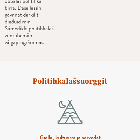
obbalaš politihka
birra. Dasa lassin
gávnnat dárkilit
dieđuid min
Sámedikki politihkalaš
vuoruhemiin
válgaprográmmas.
Politihkalašsuorggit
Giella, kultuvrra ja servodat