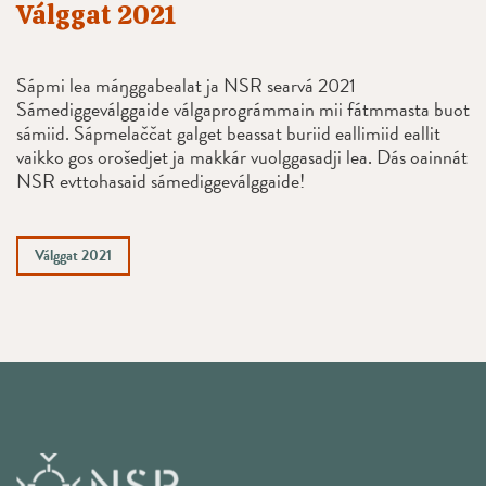
Válggat 2021
Sápmi lea máŋggabealat ja NSR searvá 2021
Sámediggeválggaide válgaprográmmain mii fátmmasta buot
sámiid. Sápmelaččat galget beassat buriid eallimiid eallit
vaikko gos orošedjet ja makkár vuolggasadji lea. Dás oainnát
NSR evttohasaid sámediggeválggaide!
Válggat 2021