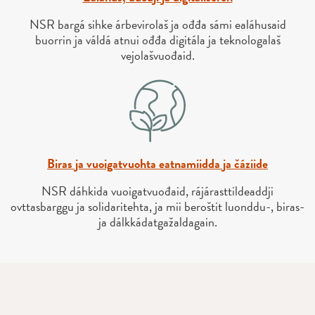
NSR bargá sihke árbevirolaš ja ođđa sámi ealáhusaid
buorrin ja váldá atnui ođđa digitála ja teknologalaš
vejolašvuođaid.
Biras ja vuoigatvuohta eatnamiidda ja čáziide
NSR dáhkida vuoigatvuođaid, rájárasttildeaddji
ovttasbarggu ja solidaritehta, ja mii beroštit luonddu-, biras-
ja dálkkádatgažaldagain.