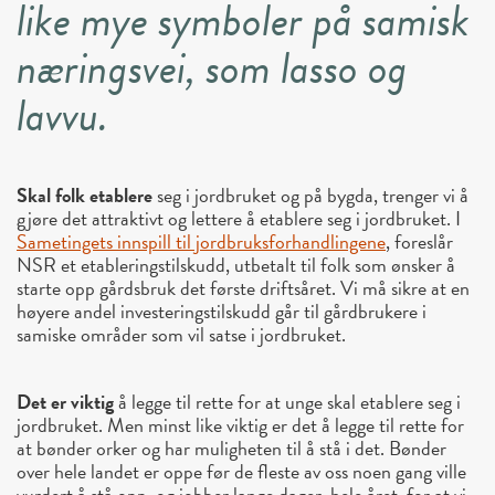
like mye symboler på samisk
næringsvei, som lasso og
lavvu.
Skal folk etablere
seg i jordbruket og på bygda, trenger vi å
gjøre det attraktivt og lettere å etablere seg i jordbruket. I
Sametingets innspill til jordbruksforhandlingene
, foreslår
NSR et etableringstilskudd, utbetalt til folk som ønsker å
starte opp gårdsbruk det første driftsåret. Vi må sikre at en
høyere andel investeringstilskudd går til gårdbrukere i
samiske områder som vil satse i jordbruket.
Det er viktig
å legge til rette for at unge skal etablere seg i
jordbruket. Men minst like viktig er det å legge til rette for
at bønder orker og har muligheten til å stå i det. Bønder
over hele landet er oppe før de fleste av oss noen gang ville
vurdert å stå opp, og jobber lange dager, hele året, for at vi