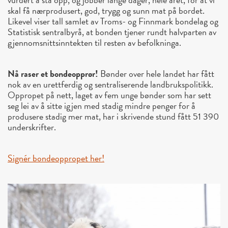
skal få nærprodusert, god, trygg og sunn mat på bordet.
Likevel viser tall samlet av Troms- og Finnmark bondelag og
Statistisk sentralbyrå, at bonden tjener rundt halvparten av
gjennomsnittsinntekten til resten av befolkninga.
Nå raser et bondeopprør!
Bønder over hele landet har fått
nok av en urettferdig og sentraliserende landbrukspolitikk.
Oppropet på nett, laget av fem unge bønder som har sett
seg lei av å sitte igjen med stadig mindre penger for å
produsere stadig mer mat, har i skrivende stund fått 51 390
underskrifter.
Signér bondeoppropet her!