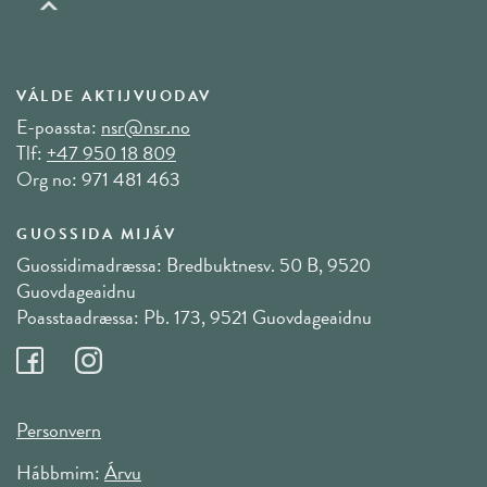
VÁLDE AKTIJVUODAV
E-poassta:
nsr@nsr.no
Tlf:
+47 950 18 809
Org no: 971 481 463
GUOSSIDA MIJÁV
Guossidimadræssa: Bredbuktnesv. 50 B, 9520
Guovdageaidnu
Poasstaadræssa: Pb. 173, 9521 Guovdageaidnu
Personvern
Hábbmim:
Árvu