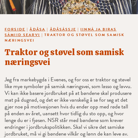
FORSIDE
|
ÅDÅSA
|
ÅDÅSÁSSJE
|
IINNÁ JA BIRAS
SÁMIID SEARVI
|
TRAKTOR OG STØVEL SOM SAMISK
NÆRINGSVEI
Traktor og støvel som samisk
næringsvei
Jeg fra markebygda i Evenes, og for oss er traktor og støvel
like mye symboler på samisk næringsvei, som lasso og lavvu.
Vi kan ikke basere jordbruket på at bøndene skal produsere
mat på dugnad, og det er ikke vanskelig å se for seg at det
gjør noe på motivasjonen hvis du ender opp med røde tall
på enden av året, uansett hvor tidlig du sto opp, og hvor
lenge du er i fjøsen. NSR står med bøndene som krever
endringer i jordbrukspolitikken. Skal vi sikre det samiske
jordbruket, må vi gi bøndene vilkår og lønn de kan leve av.