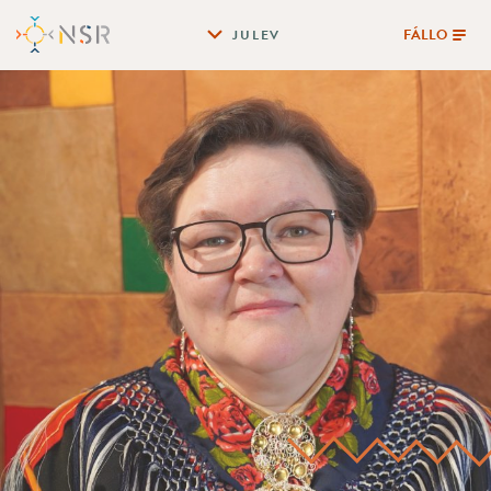
FÁLLO
JULEV