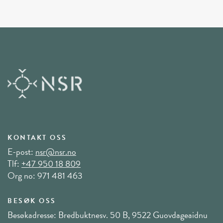
KONTAKT OSS
E-post:
nsr@nsr.no
Tlf:
+47 950 18 809
Org no: 971 481 463
BESØK OSS
Besøkadresse: Bredbuktnesv. 50 B, 9522 Guovdageaidnu