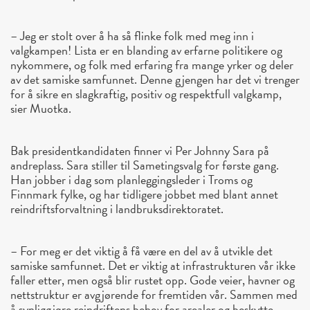
– Jeg er stolt over å ha så flinke folk med meg inn i
valgkampen! Lista er en blanding av erfarne politikere og
nykommere, og folk med erfaring fra mange yrker og deler
av det samiske samfunnet. Denne gjengen har det vi trenger
for å sikre en slagkraftig, positiv og respektfull valgkamp,
sier Muotka.
Bak presidentkandidaten finner vi Per Johnny Sara på
andreplass. Sara stiller til Sametingsvalg for første gang.
Han jobber i dag som planleggingsleder i Troms og
Finnmark fylke, og har tidligere jobbet med blant annet
reindriftsforvaltning i landbruksdirektoratet.
– For meg er det viktig å få være en del av å utvikle det
samiske samfunnet. Det er viktig at infrastrukturen vår ikke
faller etter, men også blir rustet opp. Gode veier, havner og
nettstruktur er avgjørende for fremtiden vår. Sammen med
å synliggjøre reindriftens behov for arealer og beskytte