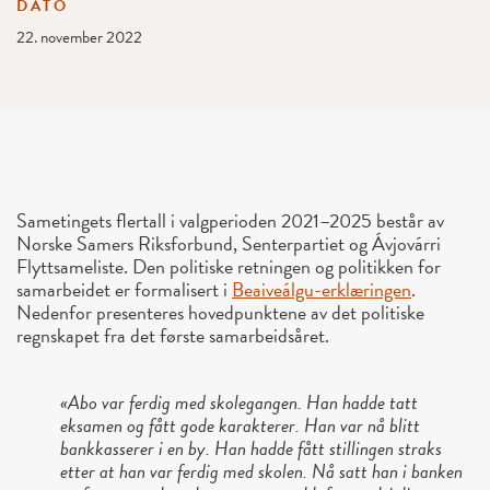
DATO
22. november 2022
Sametingets flertall i valgperioden 2021–2025 består av
Norske Samers Riksforbund, Senterpartiet og Ávjovárri
Flyttsameliste. Den politiske retningen og politikken for
samarbeidet er formalisert i
Beaiveálgu-erklæringen
.
Nedenfor presenteres hovedpunktene av det politiske
regnskapet fra det første samarbeidsåret.
«Abo var ferdig med skolegangen. Han hadde tatt
eksamen og fått gode karakterer. Han var nå blitt
bankkasserer i en by. Han hadde fått stillingen straks
etter at han var ferdig med skolen. Nå satt han i banken