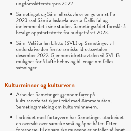
ungdomslitteraturpris 2022.
Sametinget og Sámi allaskuvla er enige om at fra
2023 skal Sámi allaskuvla overta Čallis fal og
innlemme det i sine studier. Sametingsrådet foreslår å
bevilge oppstartsstøtte fra budsjettåret 2023.
Sámi Valáštallan Lihttu (SVL) og Sametinget vil
underskrive den første samiske idrettsavtalen i
desember 2022. Gjennom idrettsavtalen vil SVL få
mulighet for å løfte behov og bli enige om felles
satsninger.
Kulturminner og kulturvern
Arbeidet Sametinget gjennomfører på
kulturarvsfeltet skjer i tråd med Áimmahuššan,
Sametingsmelding om kulturminnevern.
I arbeidet med fartøyvern har Sametinget utarbeidet
en oversikt over samiske små og åpne båter. Etter
forespørsel til de samiske museene er antallet så langt