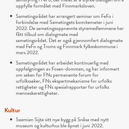
oppfylle formålet med Finnmarksloven.
Sametingsrådet har arrangert seminar om FeFo i
forbindelse med Sametingets komitemøter i juni
2022. De sametingsoppnevnte styremedlemmene har
fått tilbud om dialogmøte med
sametingsrådet. Det er også gjennomført dialogmøte
med FeFo og Troms og Finnmark fylkeskommune i
mars 2022.
Sametingsrådet har arbeidet kontinuerlig med
oppfølgningen av Fosen-dommen, og har informert
om saken for FNs permanente forum for
urfolkssaker, FNs ekspertmekanisme for urfolks
rettigheter og FNs spesialrapportør for urfolks
menneskerettigheter.
Kultur
Saemien Sijte sitt nye bygg på Snåsa med nytt
museum og kulturhus ble åpnet i juni 2022.