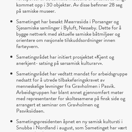
kommet opp i 30 objekter. Av disse befinner 28 seg
på samiske museer.
Sametinget har besøkt Mearrasiida i Porsanger og
Sjøsamiske samlinger i Byluft, Nesseby. Dette for å
bygge nettverk med aktuelle samiske båtmiljøer og
orientere om nasjonale tilskuddsordninger innen
fartøyvern.
Sametingsrådet har initiert prosjektet «Kjent og
anerkjent- satsing på sørsamisk kulturarv».
Sametingsrådet har vedtatt mandat for arbeidsgruppe
nedsatt for å utrede tilbakeføringskravet av
menneskelige levninger fra Gravholmen i Pasvik.
Arbeidsgruppen har blant annet gjennomført møter
med representanter for skoltesamene på finsk side og
arrangert et seminar om Gravholmen og
Pasviksiidaen.
Sametingspresidenten åpnet en ny samisk kultursti i
Snubba i Nordland i august, som Sametinget har vært