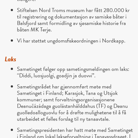
Stiftelsen Nord Troms museum har fått 280.000 kr
til registrering og dokumentasjon av samiske båter i
Balsfjord samt formidling av sjøsamiske historie fra
båten MK Terje.
Vi har støttet ungdomsfiskeordningen i Nordkapp.
Laks
Sametinget følger opp sametingsmeldingen om laks:
“Diddi, luosjuolgi, goadjin ja duovvi”.
Sametingsrådet har gjennomført møte med
Sametinget i Finland; Karasjok, Tana og Utsjok
kommuner; samt forvaltningsorganisasjonene
Deanučázádaga guolástanhálddahus (TF) og Deanu
guolledoalloguovlu for å drøfte mulighetene til å få
utarbeidet et felles forslag til ny tanaavtale.
Sametingspresidenten har hatt møte med Sametinget
i Finland om lokal lakseforvaltning i Tanavassdraget. I