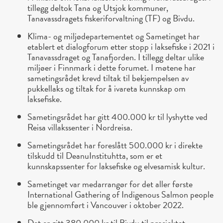
tillegg deltok Tana og Utsjok kommuner,
Tanavassdragets fiskeriforvaltning (TF) og Bivdu.
Klima- og miljødepartementet og Sametinget har
etablert et dialogforum etter stopp i laksefiske i 2021 i
Tanavassdraget og Tanafjorden. I tillegg deltar ulike
miljøer i Finnmark i dette forumet. I møtene har
sametingsrådet krevd tiltak til bekjempelsen av
pukkellaks og tiltak for å ivareta kunnskap om
laksefiske.
Sametingsrådet har gitt 400.000 kr til lyshytte ved
Reisa villakssenter i Nordreisa.
Sametingsrådet har foreslått 500.000 kr i direkte
tilskudd til DeanuInstituhtta, som er et
kunnskapssenter for laksefiske og elvesamisk kultur.
Sametinget var medarrangør for det aller første
International Gathering of Indigenous Salmon people
ble gjennomført i Vancouver i oktober 2022.
Det er gitt 380.000 kr til Bivdu til prosjektet