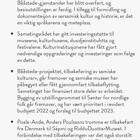
Bååstede-gjenstander har blitt overført, og
basisutstillingen er ferdig. I tillegg til formidling og
dokumentasjon av sørsamisk kultur og historie, er det
en viktig språkarena og møteplass.
Sametingsrådet har gitt investeringsstøtte til
museene, kulturhusene, duodjeinstituhtta og
festivalene. Kulturinstitusjonene har fått gjort
nødvendige oppgraderinger og investeringer som følge
av dette.
Bååstede-prosjektet, tilbakeføring av samiske
kulturarv, går fremover og samiske museer har
påbegynt eller fått gjennomført tilbakeflytting.
Sametinget har finansiert store deler av arbeidet.
Bygging av utstillingsrommet til Senter for nordlige
folk går fremover, og har vært prioritert i revidert
budsjett 2022 og forslag til budsjettet 2023.
Poala-Ande, Anders Poulssons tromme er tilbakeført
fra Danmark til Sápmi og RidduDuottarMuseat. I
forbindelse med tilbakeføringen var det også storstilt