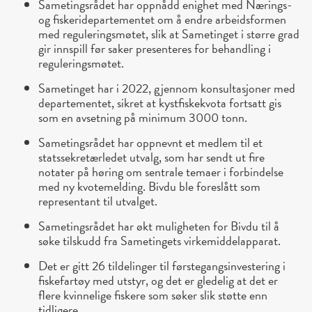
Sametingsrådet har oppnådd enighet med Nærings-
og fiskeridepartementet om å endre arbeidsformen
med reguleringsmøtet, slik at Sametinget i større grad
gir innspill før saker presenteres for behandling i
reguleringsmøtet.
Sametinget har i 2022, gjennom konsultasjoner med
departementet, sikret at kystfiskekvota fortsatt gis
som en avsetning på minimum 3000 tonn.
Sametingsrådet har oppnevnt et medlem til et
statssekretærledet utvalg, som har sendt ut fire
notater på høring om sentrale temaer i forbindelse
med ny kvotemelding. Bivdu ble foreslått som
representant til utvalget.
Sametingsrådet har økt muligheten for Bivdu til å
søke tilskudd fra Sametingets virkemiddelapparat.
Det er gitt 26 tildelinger til førstegangsinvestering i
fiskefartøy med utstyr, og det er gledelig at det er
flere kvinnelige fiskere som søker slik støtte enn
tidligere.