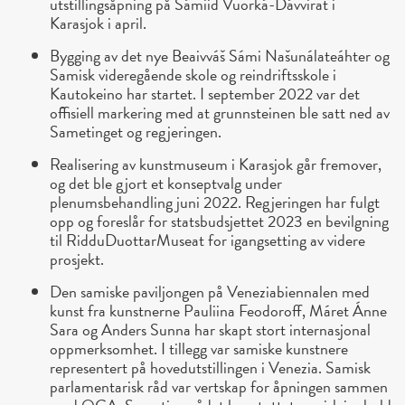
utstillingsåpning på Sámiid Vuorká-Dávvirat i
Karasjok i april.
Bygging av det nye Beaivváš Sámi Našunálateáhter og
Samisk videregående skole og reindriftsskole i
Kautokeino har startet. I september 2022 var det
offisiell markering med at grunnsteinen ble satt ned av
Sametinget og regjeringen.
Realisering av kunstmuseum i Karasjok går fremover,
og det ble gjort et konseptvalg under
plenumsbehandling juni 2022. Regjeringen har fulgt
opp og foreslår for statsbudsjettet 2023 en bevilgning
til RidduDuottarMuseat for igangsetting av videre
prosjekt.
Den samiske paviljongen på Veneziabiennalen med
kunst fra kunstnerne Pauliina Feodoroff, Máret Ánne
Sara og Anders Sunna har skapt stort internasjonal
oppmerksomhet. I tillegg var samiske kunstnere
representert på hovedutstillingen i Venezia. Samisk
parlamentarisk råd var vertskap for åpningen sammen