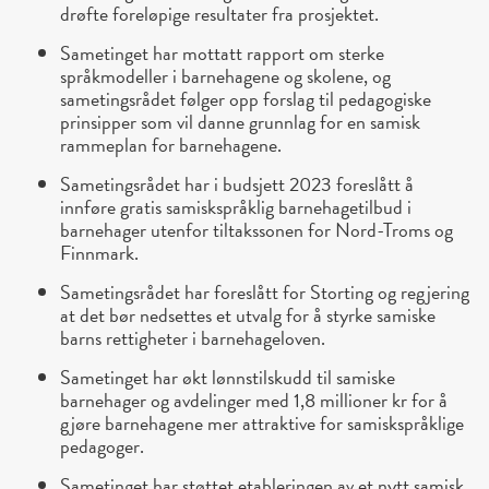
drøfte foreløpige resultater fra prosjektet.
Sametinget har mottatt rapport om sterke
språkmodeller i barnehagene og skolene, og
sametingsrådet følger opp forslag til pedagogiske
prinsipper som vil danne grunnlag for en samisk
rammeplan for barnehagene.
Sametingsrådet har i budsjett 2023 foreslått å
innføre gratis samiskspråklig barnehagetilbud i
barnehager utenfor tiltakssonen for Nord-Troms og
Finnmark.
Sametingsrådet har foreslått for Storting og regjering
at det bør nedsettes et utvalg for å styrke samiske
barns rettigheter i barnehageloven.
Sametinget har økt lønnstilskudd til samiske
barnehager og avdelinger med 1,8 millioner kr for å
gjøre barnehagene mer attraktive for samiskspråklige
pedagoger.
Sametinget har støttet etableringen av et nytt samisk