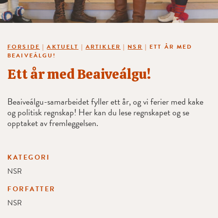
FORSIDE
|
AKTUELT
|
ARTIKLER
|
NSR
|
ETT ÅR MED
BEAIVEÁLGU!
Ett år med Beaiveálgu!
Beaiveálgu-samarbeidet fyller ett år, og vi ferier med kake
og politisk regnskap! Her kan du lese regnskapet og se
opptaket av fremleggelsen.
KATEGORI
NSR
FORFATTER
NSR