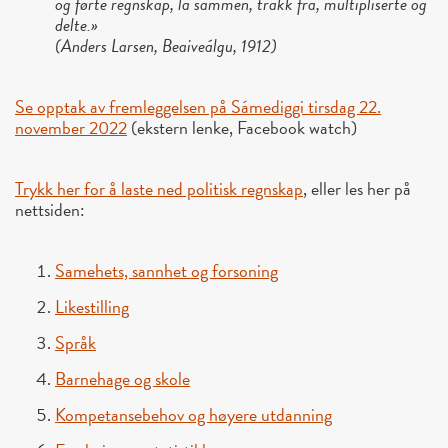
og førte regnskap, la sammen, trakk fra, multipliserte og
delte.»
(Anders Larsen, Beaiveálgu, 1912)
Se opptak av fremleggelsen på Sámediggi tirsdag 22.
november 2022
(ekstern lenke, Facebook watch)
Trykk her for å laste ned politisk regnskap
, eller les her på
nettsiden:
Samehets, sannhet og forsoning
Likestilling
Språk
Barnehage og skole
Kompetansebehov og høyere utdanning