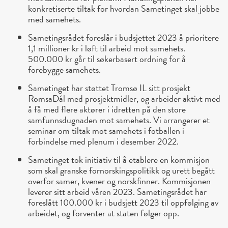
konkretiserte tiltak for hvordan Sametinget skal jobbe
med samehets.
Sametingsrådet foreslår i budsjettet 2023 å prioritere
1,1 millioner kr i løft til arbeid mot samehets.
500.000 kr går til søkerbasert ordning for å
forebygge samehets.
Sametinget har støttet Tromsø IL sitt prosjekt
RomsaDál med prosjektmidler, og arbeider aktivt med
å få med flere aktører i idretten på den store
samfunnsdugnaden mot samehets. Vi arrangerer et
seminar om tiltak mot samehets i fotballen i
forbindelse med plenum i desember 2022.
Sametinget tok initiativ til å etablere en kommisjon
som skal granske fornorskingspolitikk og urett begått
overfor samer, kvener og norskfinner. Kommisjonen
leverer sitt arbeid våren 2023. Sametingsrådet har
foreslått 100.000 kr i budsjett 2023 til oppfølging av
arbeidet, og forventer at staten følger opp.