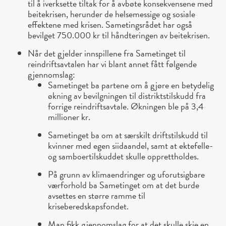
til å iverksette tiltak for å avbøte konsekvensene med
beitekrisen, herunder de helsemessige og sosiale
effektene med krisen. Sametingsrådet har også
bevilget 750.000 kr til håndteringen av beitekrisen.
Når det gjelder innspillene fra Sametinget til
reindriftsavtalen har vi blant annet fått følgende
gjennomslag:
Sametinget ba partene om å gjøre en betydelig
økning av bevilgningen til distriktstilskudd fra
forrige reindriftsavtale. Økningen ble på 3,4
millioner kr.
Sametinget ba om at særskilt driftstilskudd til
kvinner med egen siidaandel, samt at ektefelle-
og samboertilskuddet skulle opprettholdes.
På grunn av klimaendringer og uforutsigbare
værforhold ba Sametinget om at det burde
avsettes en større ramme til
kriseberedskapsfondet.
Man fikk gjennomslag for at det skulle skje en