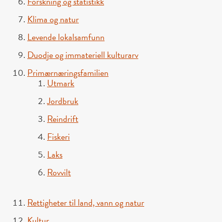
Forskning og statistikk
Klima og natur
Levende lokalsamfunn
Duodje og immateriell kulturarv
Primærnæringsfamilien
Utmark
Jordbruk
Reindrift
Fiskeri
Laks
Rovvilt
Rettigheter til land, vann og natur
Kultur