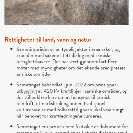
Rettigheter til land, vann og natur
Sametingsrådet er en tydelig aktør i arealsaker, og
arbeider med sakene i tett dialog med samiske
rettighetshavere. Det har vært gjennomført flere
møter med myndigheter om det økende arealpresset i
samiske områder.
Sametinget behandlet i juni 2022 om prinsipper i
utbygging av 420 kV kraftlinjer i samiske områder, og
det stilles klare krav om at hensynet til samisk
reindrift, utmarksbruk og annen tradisjonell
kulturutøvelse med folkerettslig vern, skal veie tungt
når behovet for kraftledningene vurderes.
Sametinget er i prosess med å utvikle et dokument for
samstyring i FeFo, der målet er å styrke dialogen om å