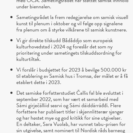
med OCA. Sametingsrådet har støttet samisk innhold
under biennalen.
Sametingsrådet la frem redegjørelse om samisk visuell
kunst til plenum i oktober og vil følge opp signalene
fra plenum om å styrke vilkårene til samisk kunstnere.
Vi gir direkte tilskudd Bådåddjo som europeisk
kulturhovedstad i 2024 og foreslår det som ny
prioritering under sametingets tilskuddsordning for
kulturtiltak.
Vi forslår i budsjettet for 2023 å bevilge 500.000 kr
til etablering av Samisk hus i Tromsø, der målet er å få
etablert dette i 2023.
Det samiske forfatterstudiet Čallis fal ble avsluttet i
september 2022, som har vært et samarbeid med
Sámi girječálliid searvi og Sámi dáiddárráđđi. Flere
forfattere har publisert titler i skjønnlitterær sjanger
og har høstet mye og god kritikk for sine utgivelser.
En deltaker, Sara Vuolab, har vunnet tabu-prisen for
sin utgivelse, samt nominert til Nordisk råds barneog