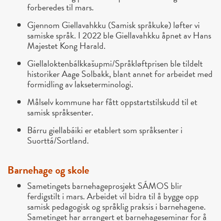
forberedes til mars.
Gjennom Giellavahkku (Samisk språkuke) løfter vi
samiske språk. I 2022 ble Giellavahkku åpnet av Hans
Majestet Kong Harald.
Giellaloktenbálkkašupmi/Språkløftprisen ble tildelt
historiker Aage Solbakk, blant annet for arbeidet med
formidling av lakseterminologi.
Målselv kommune har fått oppstartstilskudd til et
samisk språksenter.
Bárru giellabáiki er etablert som språksenter i
Suorttá/Sortland.
Barnehage og skole
Sametingets barnehageprosjekt SÁMOS blir
ferdigstilt i mars. Arbeidet vil bidra til å bygge opp
samisk pedagogisk og språklig praksis i barnehagene.
Sametinget har arrangert et barnehageseminar for å