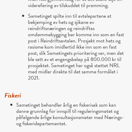
videreføring av tilskuddet til pramming.
Sametinget spilte inn til avtalepartene at
bekjemping av hets og sjikane av
reindriftsnæringen og reindriftas
omdømmebygging bør komme inn som en fast
post i Reindriftsavtalen. Prosjekt mot hets og
rasisme kom imidlertid ikke inn som en fast
post, slik Sametingets prioritering var, men det
ble satt av et engangsbeløp på 800.000 kr til
prosjektet. Sametinget har også støttet NRL
med midler direkte til det samme formålet i
2021.
Fiskeri
Sametinget behandler årlig en fiskerisak som kan
danne grunnlag for innspill til reguleringsmøtet og
påfølgende årlige konsultasjonsmøter med Nærings-
og fiskeridepartementet.