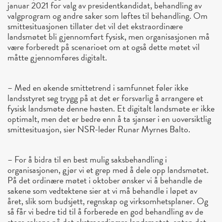
januar 2021 for valg av presidentkandidat, behandling av
valgprogram og andre saker som løftes til behandling. Om
smittesituasjonen tillater det vil det ekstraordinære
landsmøtet bli gjennomført fysisk, men organisasjonen må
være forberedt på scenarioet om at også dette møtet vil
måtte gjennomføres digitalt.
– Med en økende smittetrend i samfunnet føler ikke
landsstyret seg trygg på at det er forsvarlig å arrangere et
fysisk landsmøte denne høsten. Et digitalt landsmøte er ikke
optimalt, men det er bedre enn å ta sjanser i en uoversiktlig
smittesituasjon, sier NSR-leder Runar Myrnes Balto.
– For å bidra til en best mulig saksbehandling i
organisasjonen, gjør vi et grep med å dele opp landsmøtet.
På det ordinære møtet i oktober ønsker vi å behandle de
sakene som vedtektene sier at vi må behandle i løpet av
året, slik som budsjett, regnskap og virksomhetsplaner. Og
så får vi bedre tid til å forberede en god behandling av de
store sakene på det ekstraordinære landsmøtet, enten det